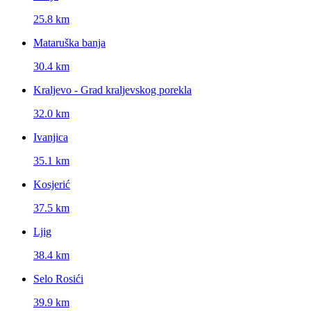
25.8 km
Mataruška banja
30.4 km
Kraljevo - Grad kraljevskog porekla
32.0 km
Ivanjica
35.1 km
Kosjerić
37.5 km
Ljig
38.4 km
Selo Rosići
39.9 km