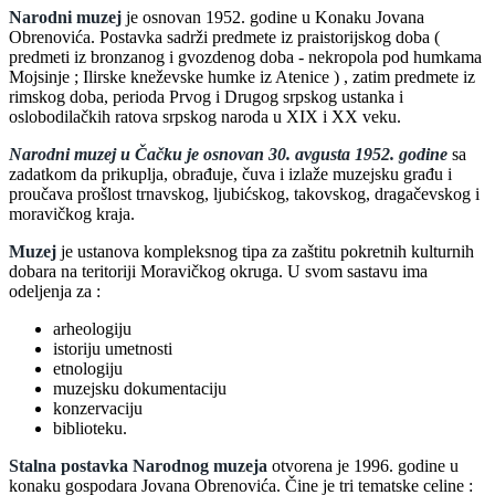
Narodni muzej
je osnovan 1952. godine u Konaku Jovana
Obrenovića. Postavka sadrži predmete iz praistorijskog doba (
predmeti iz bronzanog i gvozdenog doba - nekropola pod humkama
Mojsinje ; Ilirske kneževske humke iz Atenice ) , zatim predmete iz
rimskog doba, perioda Prvog i Drugog srpskog ustanka i
oslobodilačkih ratova srpskog naroda u XIX i XX veku.
Narodni muzej u Čačku je osnovan 30. avgusta 1952. godine
sa
zadatkom da prikuplja, obrađuje, čuva i izlaže muzejsku građu i
proučava prošlost trnavskog, ljubićskog, takovskog, dragačevskog i
moravičkog kraja.
Muzej
je ustanova kompleksnog tipa za zaštitu pokretnih kulturnih
dobara na teritoriji Moravičkog okruga. U svom sastavu ima
odeljenja za :
arheologiju
istoriju umetnosti
etnologiju
muzejsku dokumentaciju
konzervaciju
biblioteku.
Stalna postavka Narodnog muzeja
otvorena je 1996. godine u
konaku gospodara Jovana Obrenovića. Čine je tri tematske celine :