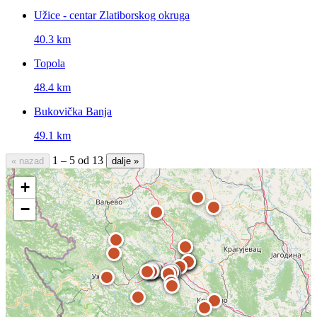
Užice - centar Zlatiborskog okruga
40.3 km
Topola
48.4 km
Bukovička Banja
49.1 km
1 – 5 od 13
« nazad
dalje »
+
−