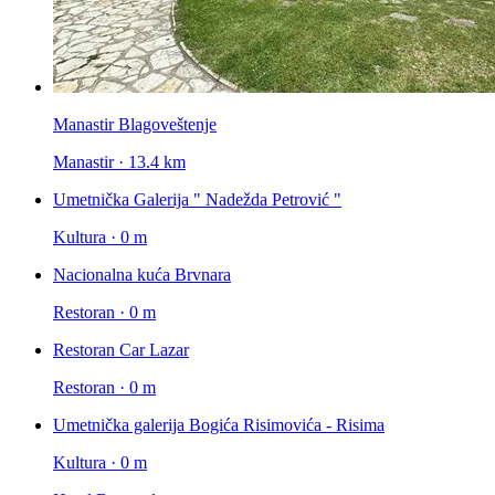
Manastir Blagoveštenje
Manastir · 13.4 km
Umetnička Galerija " Nadežda Petrović "
Kultura · 0 m
Nacionalna kuća Brvnara
Restoran · 0 m
Restoran Car Lazar
Restoran · 0 m
Umetnička galerija Bogića Risimovića - Risima
Kultura · 0 m