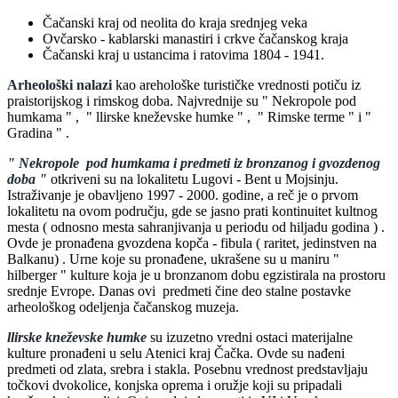
Čačanski kraj od neolita do kraja srednjeg veka
Ovčarsko - kablarski manastiri i crkve čačanskog kraja
Čačanski kraj u ustancima i ratovima 1804 - 1941.
Arheološki nalazi
kao arehološke turističke vrednosti potiču iz
praistorijskog i rimskog doba. Najvrednije su " Nekropole pod
humkama " , " llirske kneževske humke " , " Rimske terme " i "
Gradina " .
" Nekropole pod humkama i predmeti iz bronzanog i gvozdenog
doba "
otkriveni su na lokalitetu Lugovi - Bent u Mojsinju.
Istraživanje je obavljeno 1997 - 2000. godine, a reč je o prvom
lokalitetu na ovom području, gde se jasno prati kontinuitet kultnog
mesta ( odnosno mesta sahranjivanja u periodu od hiljadu godina ) .
Ovde je pronađena gvozdena kopča - fibula ( raritet, jedinstven na
Balkanu) . Urne koje su pronađene, ukrašene su u maniru "
hilberger " kulture koja je u bronzanom dobu egzistirala na prostoru
srednje Evrope. Danas ovi predmeti čine deo stalne postavke
arheološkog odeljenja čačanskog muzeja.
llirske kneževske humke
su izuzetno vredni ostaci materijalne
kulture pronađeni u selu Atenici kraj Čačka. Ovde su nađeni
predmeti od zlata, srebra i stakla. Posebnu vrednost predstavljaju
točkovi dvokolice, konjska oprema i oružje koji su pripadali