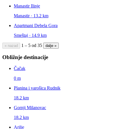
Manastir Ilinje
Manastir · 13.2 km
Apartmani Debela Gora
Smeštaj · 14.9 km
1 – 5 od 35
« nazad
dalje »
Obližnje destinacije
Čačak
0 m
Planina i varošica Rudnik
18.2 km
Gornji Milanovac
18.2 km
Arilje