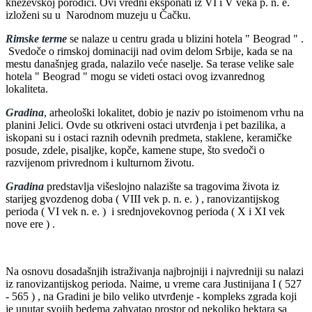
kneževskoj porodici. Ovi vredni eksponati iz VI i V veka p. n. e.
izloženi su u Narodnom muzeju u Čačku.
Rimske terme
se nalaze u centru grada u blizini hotela " Beograd " .
Svedoče o rimskoj dominaciji nad ovim delom Srbije, kada se na
mestu današnjeg grada, nalazilo veće naselje. Sa terase velike sale
hotela " Beograd " mogu se videti ostaci ovog izvanrednog
lokaliteta.
Gradina
, arheološki lokalitet, dobio je naziv po istoimenom vrhu na
planini Jelici. Ovde su otkriveni ostaci utvrđenja i pet bazilika, a
iskopani su i ostaci raznih odevnih predmeta, staklene, keramičke
posude, zdele, pisaljke, kopče, kamene stupe, što svedoči o
razvijenom privrednom i kulturnom životu.
Gradina
predstavlja višeslojno nalazište sa tragovima života iz
starijeg gvozdenog doba ( VIII vek p. n. e. ) , ranovizantijskog
perioda ( VI vek n. e. ) i srednjovekovnog perioda ( X i XI vek
nove ere ) .
Na osnovu dosadašnjih istraživanja najbrojniji i najvredniji su nalazi
iz ranovizantijskog perioda. Naime, u vreme cara Justinijana I ( 527
- 565 ) , na Gradini je bilo veliko utvrđenje - kompleks zgrada koji
je unutar svojih bedema zahvatao prostor od nekoliko hektara sa