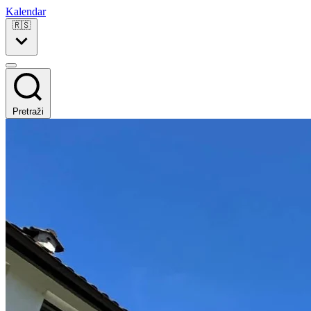
Kalendar
🇷🇸
Pretraži