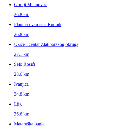
Gornji Milanovac
26.8 km
Planina i varošica Rudnik
26.8 km
Užice - centar Zlatiborskog okruga
27.1 km
Selo Rosići
28.6 km
Ivanjica
34.8 km
Ljig
36.6 km
Mataruška banja