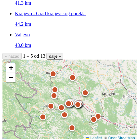
41.3 km
Kraljevo - Grad kraljevskog porekla
44.2 km
Valjevo
48.0 km
1 – 5 od 13
« nazad
dalje »
+
−
Leaflet
|
©
OpenStreetMap