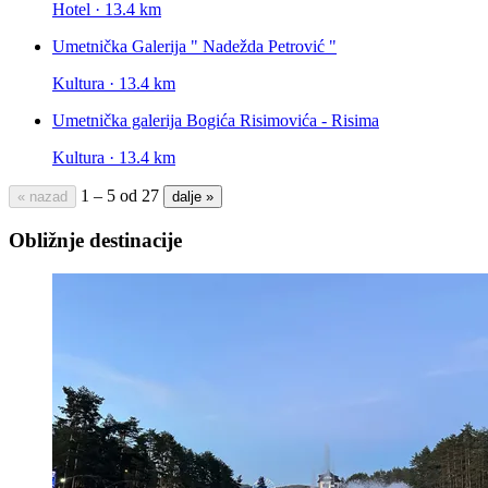
Hotel · 13.4 km
Umetnička Galerija " Nadežda Petrović "
Kultura · 13.4 km
Umetnička galerija Bogića Risimovića - Risima
Kultura · 13.4 km
1 – 5 od 27
« nazad
dalje »
Obližnje destinacije