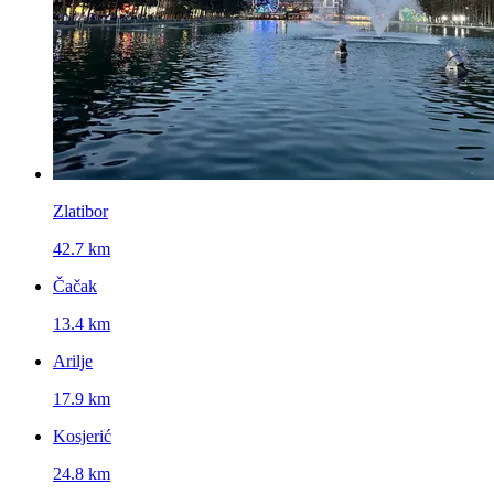
Zlatibor
42.7 km
Čačak
13.4 km
Arilje
17.9 km
Kosjerić
24.8 km