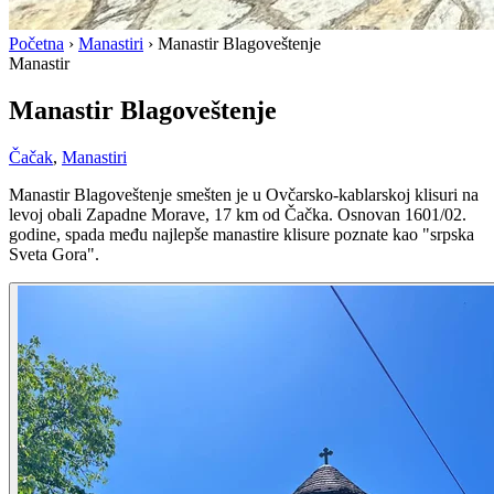
Početna
›
Manastiri
›
Manastir Blagoveštenje
Manastir
Manastir Blagoveštenje
Čačak
,
Manastiri
Manastir Blagoveštenje smešten je u Ovčarsko-kablarskoj klisuri na
levoj obali Zapadne Morave, 17 km od Čačka. Osnovan 1601/02.
godine, spada među najlepše manastire klisure poznate kao "srpska
Sveta Gora".