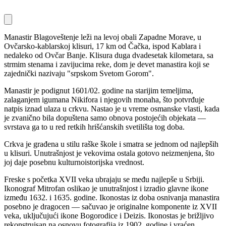
Manastir Blagoveštenje leži na levoj obali Zapadne Morave, u
Ovčarsko-kablarskoj klisuri, 17 km od Čačka, ispod Kablara i
nedaleko od Ovčar Banje. Klisura duga dvadesetak kilometara, sa
strmim stenama i zavijucima reke, dom je devet manastira koji se
zajednički nazivaju "srpskom Svetom Gorom".
Manastir je podignut 1601/02. godine na starijim temeljima,
zalaganjem igumana Nikifora i njegovih monaha, što potvrđuje
natpis iznad ulaza u crkvu. Nastao je u vreme osmanske vlasti, kada
je zvanično bila dopuštena samo obnova postojećih objekata —
svrstava ga to u red retkih hrišćanskih svetilišta tog doba.
Crkva je građena u stilu raške škole i smatra se jednom od najlepših
u klisuri. Unutrašnjost je vekovima ostala gotovo neizmenjena, što
joj daje posebnu kulturnoistorijska vrednost.
Freske s početka XVII veka ubrajaju se među najlepše u Srbiji.
Ikonograf Mitrofan oslikao je unutrašnjost i izradio glavne ikone
između 1632. i 1635. godine. Ikonostas iz doba osnivanja manastira
posebno je dragocen — sačuvao je originalne komponente iz XVII
veka, uključujući ikone Bogorodice i Deizis. Ikonostas je brižljivo
rekonstruisan na osnovu fotografija iz 1902. godine i vraćen