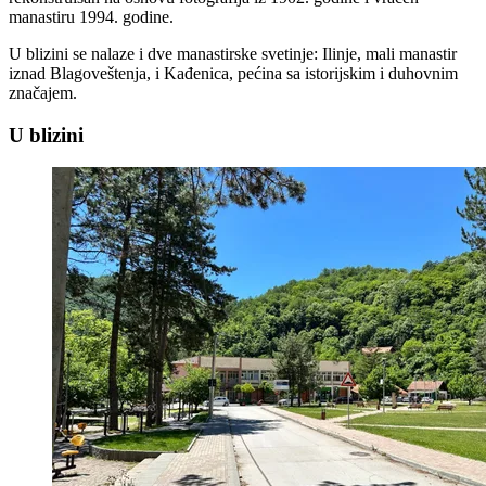
manastiru 1994. godine.
U blizini se nalaze i dve manastirske svetinje: Ilinje, mali manastir
iznad Blagoveštenja, i Kađenica, pećina sa istorijskim i duhovnim
značajem.
U blizini