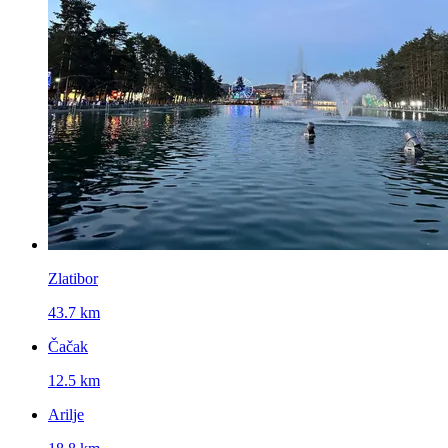
Zlatibor
43.7 km
Čačak
12.5 km
Arilje