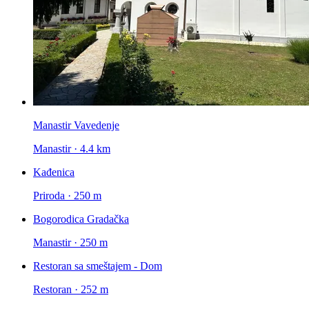
Manastir Vavedenje
Manastir · 4.4 km
Kađenica
Priroda · 250 m
Bogorodica Gradačka
Manastir · 250 m
Restoran sa smeštajem - Dom
Restoran · 252 m