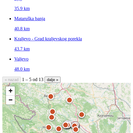
35.9 km
Mataruška banja
40.8 km
Kraljevo - Grad kraljevskog porekla
43.7 km
Valjevo
48.0 km
1 – 5 od 13
« nazad
dalje »
+
−