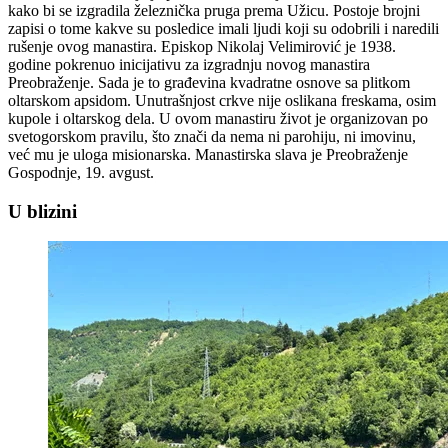
kako bi se izgradila železnička pruga prema Užicu. Postoje brojni
zapisi o tome kakve su posledice imali ljudi koji su odobrili i naredili
rušenje ovog manastira. Episkop Nikolaj Velimirović je 1938.
godine pokrenuo inicijativu za izgradnju novog manastira
Preobraženje. Sada je to građevina kvadratne osnove sa plitkom
oltarskom apsidom. Unutrašnjost crkve nije oslikana freskama, osim
kupole i oltarskog dela. U ovom manastiru život je organizovan po
svetogorskom pravilu, što znači da nema ni parohiju, ni imovinu,
već mu je uloga misionarska. Manastirska slava je Preobraženje
Gospodnje, 19. avgust.
U blizini