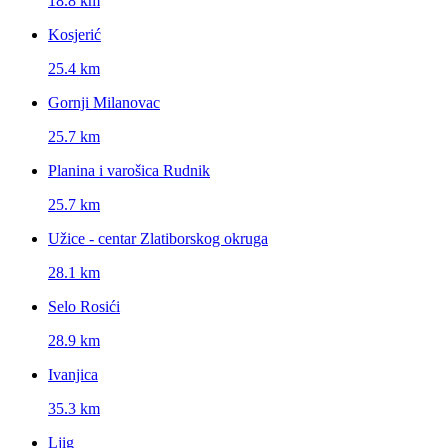
18.8 km
Kosjerić
25.4 km
Gornji Milanovac
25.7 km
Planina i varošica Rudnik
25.7 km
Užice - centar Zlatiborskog okruga
28.1 km
Selo Rosići
28.9 km
Ivanjica
35.3 km
Ljig