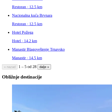
Restoran · 12.5 km
Nacionalna kuća Brvnara
Restoran · 12.5 km
Hotel Požega
Hotel · 14.2 km
Manastir Blagoveštenje Trnavsko
Manastir · 14.5 km
1 – 5 od 28
« nazad
dalje »
Obližnje destinacije