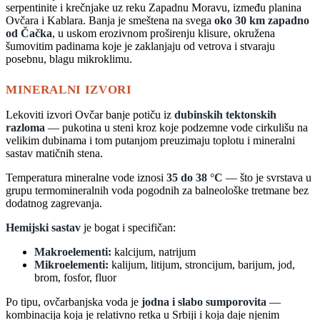
serpentinite i krečnjake uz reku Zapadnu Moravu, između planina
Ovčara i Kablara. Banja je smeštena na svega
oko 30 km zapadno
od Čačka
, u uskom erozivnom proširenju klisure, okružena
šumovitim padinama koje je zaklanjaju od vetrova i stvaraju
posebnu, blagu mikroklimu.
MINERALNI IZVORI
Lekoviti izvori Ovčar banje potiču iz
dubinskih tektonskih
razloma
— pukotina u steni kroz koje podzemne vode cirkulišu na
velikim dubinama i tom putanjom preuzimaju toplotu i mineralni
sastav matičnih stena.
Temperatura mineralne vode iznosi
35 do 38 °C
— što je svrstava u
grupu termomineralnih voda pogodnih za balneološke tretmane bez
dodatnog zagrevanja.
Hemijski sastav
je bogat i specifičan:
Makroelementi:
kalcijum, natrijum
Mikroelementi:
kalijum, litijum, stroncijum, barijum, jod,
brom, fosfor, fluor
Po tipu, ovčarbanjska voda je
jodna i slabo sumporovita
—
kombinacija koja je relativno retka u Srbiji i koja daje njenim