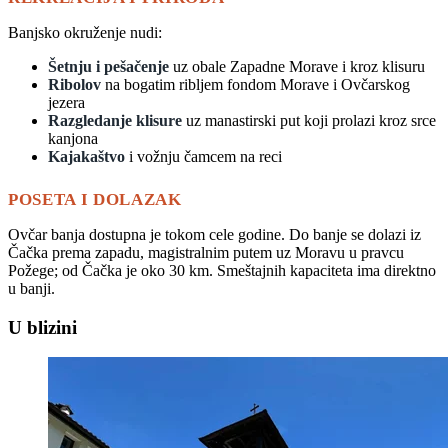
Banjsko okruženje nudi:
Šetnju i pešačenje
uz obale Zapadne Morave i kroz klisuru
Ribolov
na bogatim ribljem fondom Morave i Ovčarskog
jezera
Razgledanje klisure
uz manastirski put koji prolazi kroz srce
kanjona
Kajakaštvo
i vožnju čamcem na reci
POSETA I DOLAZAK
Ovčar banja dostupna je tokom cele godine. Do banje se dolazi iz
Čačka prema zapadu, magistralnim putem uz Moravu u pravcu
Požege; od Čačka je oko 30 km. Smeštajnih kapaciteta ima direktno
u banji.
U blizini