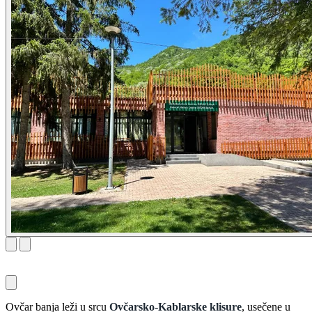
Ovčar banja leži u srcu
Ovčarsko-Kablarske klisure
, usečene u