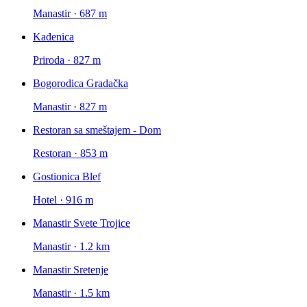
Manastir · 687 m
Kađenica
Priroda · 827 m
Bogorodica Gradačka
Manastir · 827 m
Restoran sa smeštajem - Dom
Restoran · 853 m
Gostionica Blef
Hotel · 916 m
Manastir Svete Trojice
Manastir · 1.2 km
Manastir Sretenje
Manastir · 1.5 km