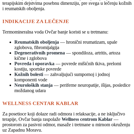
terapijskim dejstvima posebnu dimenziju, pre svega u lečenju kožnih
i reumatskih oboljenja.
INDIKACIJE ZA LEČENJE
Termomineralna voda Ovčar banje koristi se u tretmanu:
Reumatskih oboljenja
— hronični reumatizam, upale
zglobova, fibromijalgija
Degenerativnih promena
— spondiloza, artritis, artoza
kičme i zglobova
Povreda i oporavka
— povrede mišićnih tkiva, prelomi
kostiju, sportske povrede
Kožnih bolesti
— zahvaljujući sumpornoj i jodnoj
komponenti vode
Neuroloških stanja
— periferne neuropatije, išijas, posledice
moždanog udara
WELLNESS CENTAR KABLAR
Za posetioce koji dolaze radi odmora i relaksacije, a ne isključivo
terapije, Ovčar banja raspolaže
Wellness centrom Kablar
—
prostorom za pasivni odmor, masaže i tretmane u mirnom okruženju
uz Zapadnu Moravu.