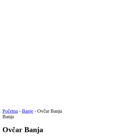
Početna
›
Banje
›
Ovčar Banja
Banja
Ovčar Banja