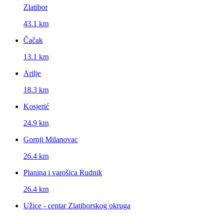
Zlatibor
43.1 km
Čačak
13.1 km
Arilje
18.3 km
Kosjerić
24.9 km
Gornji Milanovac
26.4 km
Planina i varošica Rudnik
26.4 km
Užice - centar Zlatiborskog okruga