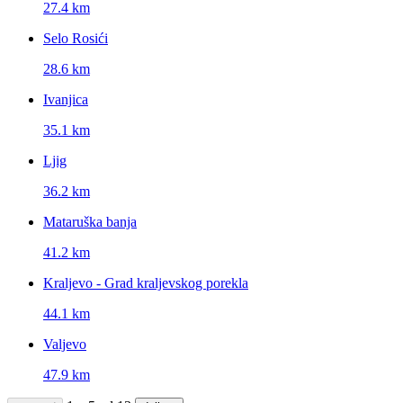
27.4 km
Selo Rosići
28.6 km
Ivanjica
35.1 km
Ljig
36.2 km
Mataruška banja
41.2 km
Kraljevo - Grad kraljevskog porekla
44.1 km
Valjevo
47.9 km