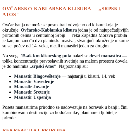
OVČARSKO-KABLARSKA KLISURA — „SRPSKI
ATOS"
Ovčar banja ne može se posmatrati odvojeno od klisure koja je
okružuje.
Ovčarsko-Kablarska klisura
jedna je od najupečatljivijih
prirodnih celina u centralnoj Srbiji — reka Zapadna Morava probila
je kanjon između dva planinska masiva, stvarajući okruženje u kome
su se, počev od 14. veka, nicali manastiri jedan za drugim.
Na svega
15-ak km klisurskog puta
nalazi se
devet manastira
—
tolika koncentracija pravoslavnih svetinja na malom prostoru dovela
je do nadimka
„srpski Atos"
. Najpoznatiji su:
Manastir Blagoveštenje
— najstariji u klisuri, 14. vek
Manastir Vavedenje
Manastir Jovanje
Manastir Sretenje
Manastir Uspenija
Poseta manastirima prirodno se nadovezuje na boravak u banji i čini
kombinovanu destinaciju za hodočasnike, planinare i ljubitelje
prirode.
REKREACIJA I PRIRODA