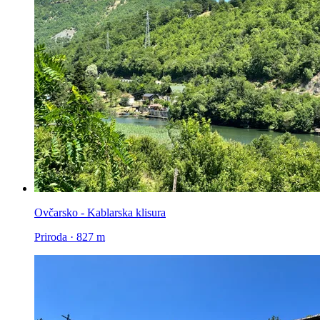
Ovčarsko - Kablarska klisura
Priroda · 827 m