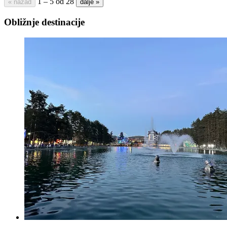
1 – 5 od 28
« nazad
dalje »
Obližnje destinacije