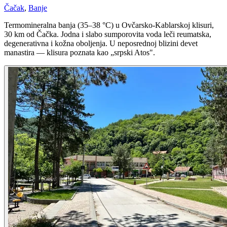
Čačak
,
Banje
Termomineralna banja (35–38 °C) u Ovčarsko-Kablarskoj klisuri,
30 km od Čačka. Jodna i slabo sumporovita voda leči reumatska,
degenerativna i kožna oboljenja. U neposrednoj blizini devet
manastira — klisura poznata kao „srpski Atos".