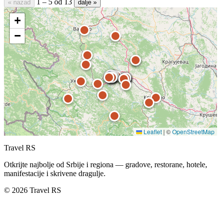
1 – 5 od 13
« nazad
dalje »
+
−
Leaflet
|
©
OpenStreetMap
Travel RS
Otkrijte najbolje od Srbije i regiona — gradove, restorane, hotele,
manifestacije i skrivene dragulje.
© 2026 Travel RS