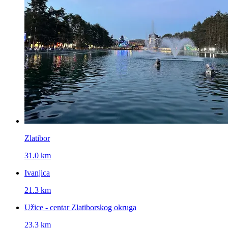
Zlatibor
31.0 km
Ivanjica
21.3 km
Užice - centar Zlatiborskog okruga
23.3 km