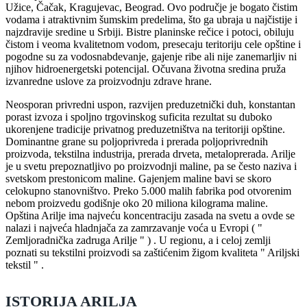
Užice, Čačak, Kragujevac, Beograd. Ovo područje je bogato čistim
vodama i atraktivnim šumskim predelima, što ga ubraja u najčistije i
najzdravije sredine u Srbiji. Bistre planinske rečice i potoci, obiluju
čistom i veoma kvalitetnom vodom, presecaju teritoriju cele opštine i
pogodne su za vodosnabdevanje, gajenje ribe ali nije zanemarljiv ni
njihov hidroenergetski potencijal. Očuvana životna sredina pruža
izvanredne uslove za proizvodnju zdrave hrane.
Neosporan privredni uspon, razvijen preduzetnički duh, konstantan
porast izvoza i spoljno trgovinskog suficita rezultat su duboko
ukorenjene tradicije privatnog preduzetništva na teritoriji opštine.
Dominantne grane su poljoprivreda i prerada poljoprivrednih
proizvoda, tekstilna industrija, prerada drveta, metaloprerada. Arilje
je u svetu prepoznatljivo po proizvodnji maline, pa se često naziva i
svetskom prestonicom maline. Gajenjem maline bavi se skoro
celokupno stanovništvo. Preko 5.000 malih fabrika pod otvorenim
nebom proizvedu godišnje oko 20 miliona kilograma maline.
Opština Arilje ima najveću koncentraciju zasada na svetu a ovde se
nalazi i najveća hladnjača za zamrzavanje voća u Evropi ( "
Zemljoradnička zadruga Arilje " ) . U regionu, a i celoj zemlji
poznati su tekstilni proizvodi sa zaštićenim žigom kvaliteta " Ariljski
tekstil " .
ISTORIJA ARILJA