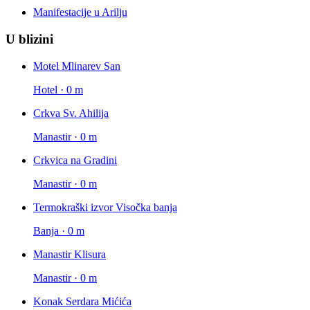
Manifestacije u Arilju
U blizini
Motel Mlinarev San
Hotel · 0 m
Crkva Sv. Ahilija
Manastir · 0 m
Crkvica na Gradini
Manastir · 0 m
Termokraški izvor Visočka banja
Banja · 0 m
Manastir Klisura
Manastir · 0 m
Konak Serdara Mićića