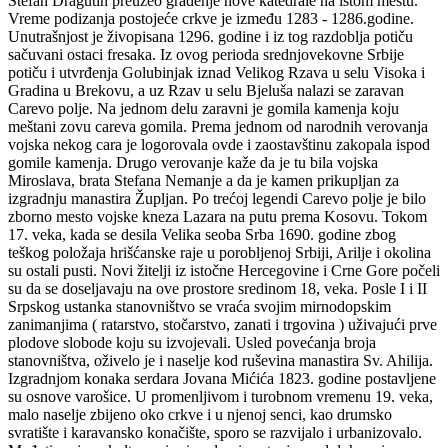
Stefan Dragutin preuzeo građenje nove katedrale na istom mestu.
Vreme podizanja postojeće crkve je između 1283 - 1286.godine.
Unutrašnjost je živopisana 1296. godine i iz tog razdoblja potiču
sačuvani ostaci fresaka. Iz ovog perioda srednjovekovne Srbije
potiču i utvrđenja Golubinjak iznad Velikog Rzava u selu Visoka i
Gradina u Brekovu, a uz Rzav u selu Bjeluša nalazi se zaravan
Carevo polje. Na jednom delu zaravni je gomila kamenja koju
meštani zovu careva gomila. Prema jednom od narodnih verovanja
vojska nekog cara je logorovala ovde i zaostavštinu zakopala ispod
gomile kamenja. Drugo verovanje kaže da je tu bila vojska
Miroslava, brata Stefana Nemanje a da je kamen prikupljan za
izgradnju manastira Župljan. Po trećoj legendi Carevo polje je bilo
zborno mesto vojske kneza Lazara na putu prema Kosovu. Tokom
17. veka, kada se desila Velika seoba Srba 1690. godine zbog
teškog položaja hrišćanske raje u porobljenoj Srbiji, Arilje i okolina
su ostali pusti. Novi žitelji iz istočne Hercegovine i Crne Gore počeli
su da se doseljavaju na ove prostore sredinom 18, veka. Posle I i II
Srpskog ustanka stanovništvo se vraća svojim mirnodopskim
zanimanjima ( ratarstvo, stočarstvo, zanati i trgovina ) uživajući prve
plodove slobode koju su izvojevali. Usled povećanja broja
stanovništva, oživelo je i naselje kod ruševina manastira Sv. Ahilija.
Izgradnjom konaka serdara Jovana Mićića 1823. godine postavljene
su osnove varošice. U promenljivom i turobnom vremenu 19. veka,
malo naselje zbijeno oko crkve i u njenoj senci, kao drumsko
svratište i karavansko konačište, sporo se razvijalo i urbanizovalo.