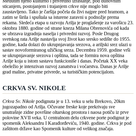
Međutim njeno kulturno i privredno izrastanje, pod duhovnim
sticanjem, postojanjem i trajanjem crkve nije moglo biti
zaustavljeno. Tako je čaršija počela da živi najpre pred hramom, a
zatim se širila i spuštala sa isturene zaravni u podnožje prema
rekama. Sledeća etapa u razvoju Arilja je proglašenje za varošicu 23.
oktobra 1880. godine od strane kneza Milana Obrenovića od kada
se ubrzava izgradnja naselja i privredni razvoj. Posle Drugog
svetskog rata Arilje nastavlja svoj život kao sresko sedište do 1955.
godine, kada dolazi do ukrupnjavanja srezova, a ariljski srez ulazi u
sastav novoformiranog užičkog sreza. Decembra 1959. godine vrši
se ukrupnjavanje srezova i opština, tada se formira nova opština
Arilje koja u istom sastavu funkcioniše i danas. Početak XX veka
obeležio je intenzivan razvoj zanatstva i voćarstva. Danas je Arilje
grad maline, privatne privrede, sa turističkim potencijalom.
CRKVA SV. NIKOLE
Crkva Sv. Nikole
podignuta je u 13. veku u selu Brekovo, 20km
jugozapadno od Arilja. Očuvane freske koje prekrivaju sve
unutrašnje zidne površine oltarskog prostora i naosa potiču iz prve
polovine XVII veka. U centralnom delu crkvene porte podignut je
spomenik Aleksandru I Karađorđeviću, 1940. godine. Crkva je pod
zaštitom države kao Spomenik kulture od velikog značaja.