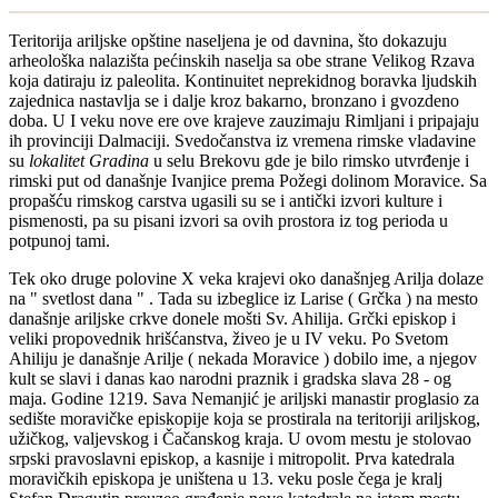
Teritorija ariljske opštine naseljena je od davnina, što dokazuju
arheološka nalazišta pećinskih naselja sa obe strane Velikog Rzava
koja datiraju iz paleolita. Kontinuitet neprekidnog boravka ljudskih
zajednica nastavlja se i dalje kroz bakarno, bronzano i gvozdeno
doba. U I veku nove ere ove krajeve zauzimaju Rimljani i pripajaju
ih provinciji Dalmaciji. Svedočanstva iz vremena rimske vladavine
su
lokalitet Gradina
u selu Brekovu gde je bilo rimsko utvrđenje i
rimski put od današnje Ivanjice prema Požegi dolinom Moravice. Sa
propašću rimskog carstva ugasili su se i antički izvori kulture i
pismenosti, pa su pisani izvori sa ovih prostora iz tog perioda u
potpunoj tami.
Tek oko druge polovine X veka krajevi oko današnjeg Arilja dolaze
na " svetlost dana " . Tada su izbeglice iz Larise ( Grčka ) na mesto
današnje ariljske crkve donele mošti Sv. Ahilija. Grčki episkop i
veliki propovednik hrišćanstva, živeo je u IV veku. Po Svetom
Ahiliju je današnje Arilje ( nekada Moravice ) dobilo ime, a njegov
kult se slavi i danas kao narodni praznik i gradska slava 28 - og
maja. Godine 1219. Sava Nemanjić je ariljski manastir proglasio za
sedište moravičke episkopije koja se prostirala na teritoriji ariljskog,
užičkog, valjevskog i Čačanskog kraja. U ovom mestu je stolovao
srpski pravoslavni episkop, a kasnije i mitropolit. Prva katedrala
moravičkih episkopa je uništena u 13. veku posle čega je kralj