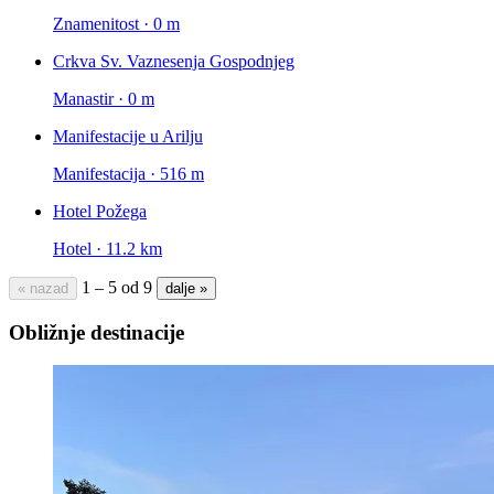
Znamenitost · 0 m
Crkva Sv. Vaznesenja Gospodnjeg
Manastir · 0 m
Manifestacije u Arilju
Manifestacija · 516 m
Hotel Požega
Hotel · 11.2 km
1 – 5 od 9
« nazad
dalje »
Obližnje destinacije