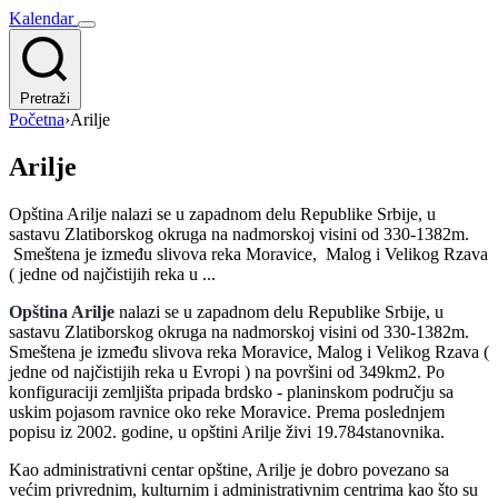
Kalendar
Pretraži
Početna
›
Arilje
Arilje
Opština Arilje nalazi se u zapadnom delu Republike Srbije, u
sastavu Zlatiborskog okruga na nadmorskoj visini od 330-1382m.
Smeštena je između slivova reka Moravice, Malog i Velikog Rzava
( jedne od najčistijih reka u ...
Opština Arilje
nalazi se u zapadnom delu Republike Srbije, u
sastavu Zlatiborskog okruga na nadmorskoj visini od 330-1382m.
Smeštena je između slivova reka Moravice, Malog i Velikog Rzava (
jedne od najčistijih reka u Evropi ) na površini od 349km2. Po
konfiguraciji zemljišta pripada brdsko - planinskom području sa
uskim pojasom ravnice oko reke Moravice. Prema poslednjem
popisu iz 2002. godine, u opštini Arilje živi 19.784stanovnika.
Kao administrativni centar opštine, Arilje je dobro povezano sa
većim privrednim, kulturnim i administrativnim centrima kao što su