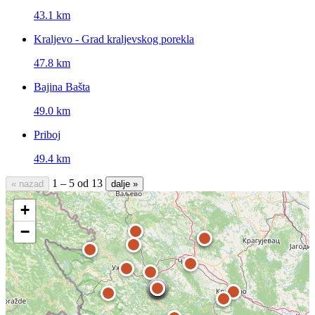
43.1 km
Kraljevo - Grad kraljevskog porekla
47.8 km
Bajina Bašta
49.0 km
Priboj
49.4 km
1 – 5 od 13
« nazad
dalje »
+
−