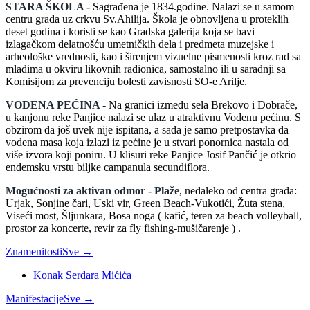
STARA ŠKOLA -
Sagrađena je 1834.godine. Nalazi se u samom
centru grada uz crkvu Sv.Ahilija. Škola je obnovljena u proteklih
deset godina i koristi se kao Gradska galerija koja se bavi
izlagačkom delatnošću umetničkih dela i predmeta muzejske i
arheološke vrednosti, kao i širenjem vizuelne pismenosti kroz rad sa
mladima u okviru likovnih radionica, samostalno ili u saradnji sa
Komisijom za prevenciju bolesti zavisnosti SO-e Arilje.
VODENA PEĆINA -
Na granici između sela Brekovo i Dobrače,
u kanjonu reke Panjice nalazi se ulaz u atraktivnu Vodenu pećinu. S
obzirom da još uvek nije ispitana, a sada je samo pretpostavka da
vodena masa koja izlazi iz pećine je u stvari ponornica nastala od
više izvora koji poniru. U klisuri reke Panjice Josif Pančić je otkrio
endemsku vrstu biljke campanula secundiflora.
Mogućnosti za aktivan odmor -
Plaže
, nedaleko od centra grada:
Urjak, Sonjine čari, Uski vir, Green Beach-Vukotići, Žuta stena,
Viseći most, Šljunkara, Bosa noga ( kafić, teren za beach volleyball,
prostor za koncerte, revir za fly fishing-mušičarenje ) .
Znamenitosti
Sve →
Konak Serdara Mićića
Manifestacije
Sve →