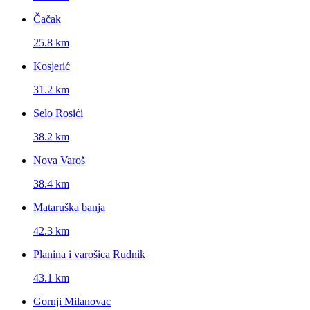
Čačak
25.8 km
Kosjerić
31.2 km
Selo Rosići
38.2 km
Nova Varoš
38.4 km
Mataruška banja
42.3 km
Planina i varošica Rudnik
43.1 km
Gornji Milanovac