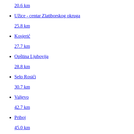
20.6 km
Užice - centar Zlatiborskog okruga
25.8 km
Kosjerić
27.7 km
Opština Ljubovija
28.8 km
Selo Rosići
30.7 km
Valjevo
42.7 km
Priboj
45.0 km