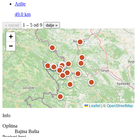
Arilje
49.0 km
1 – 5 od 9
« nazad
dalje »
+
−
Leaflet
|
©
OpenStreetMap
Info
Opština
Bajina Bašta
Pozivni broj