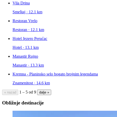
Vila Drina
Smeštaj · 12.1 km
Restoran Vrelo
Restoran · 12.1 km
Hotel Jezero Perućac
Hotel · 13.1 km
Manastir Rujno
Manastir · 13.3 km
Kremna - Planinsko selo bogato brojnim legendama
Znamenitost · 14.6 km
1 – 5 od 9
« nazad
dalje »
Obližnje destinacije