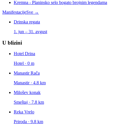
Kremna - Planinsko selo bogato brojnim legendama
Manifestacije
Sve →
Drinska regata
1. jun – 31. avgust
U blizini
Hotel Drina
Hotel · 0 m
Manastir Rača
Manastir · 4.8 km
Milošev konak
Smeštaj · 7.8 km
Reka Vrelo
Priroda · 9.8 km