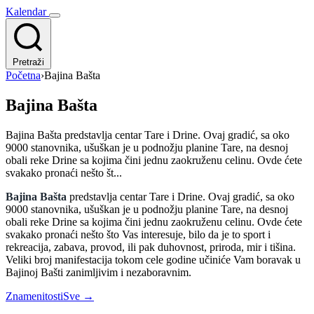
Kalendar
Pretraži
Početna
›
Bajina Bašta
Bajina Bašta
Bajina Bašta predstavlja centar Tare i Drine. Ovaj gradić, sa oko
9000 stanovnika, ušuškan je u podnožju planine Tare, na desnoj
obali reke Drine sa kojima čini jednu zaokruženu celinu. Ovde ćete
svakako pronaći nešto št...
Bajina Bašta
predstavlja centar Tare i Drine. Ovaj gradić, sa oko
9000 stanovnika, ušuškan je u podnožju planine Tare, na desnoj
obali reke Drine sa kojima čini jednu zaokruženu celinu. Ovde ćete
svakako pronaći nešto što Vas interesuje, bilo da je to sport i
rekreacija, zabava, provod, ili pak duhovnost, priroda, mir i tišina.
Veliki broj manifestacija tokom cele godine učiniće Vam boravak u
Bajinoj Bašti zanimljivim i nezaboravnim.
Znamenitosti
Sve →