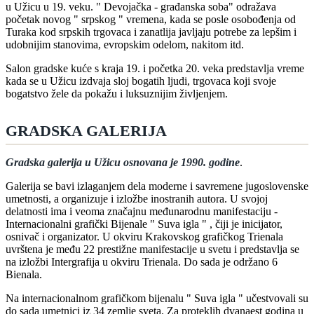
u Užicu u 19. veku. " Devojačka - građanska soba" odražava
početak novog " srpskog " vremena, kada se posle osobođenja od
Turaka kod srpskih trgovaca i zanatlija javljaju potrebe za lepšim i
udobnijim stanovima, evropskim odelom, nakitom itd.
Salon gradske kuće s kraja 19. i početka 20. veka predstavlja vreme
kada se u Užicu izdvaja sloj bogatih ljudi, trgovaca koji svoje
bogatstvo žele da pokažu i luksuznijim življenjem.
GRADSKA GALERIJA
Gradska galerija u Užicu osnovana je 1990. godine
.
Galerija se bavi izlaganjem dela moderne i savremene jugoslovenske
umetnosti, a organizuje i izložbe inostranih autora. U svojoj
delatnosti ima i veoma značajnu međunarodnu manifestaciju -
Internacionalni grafički Bijenale " Suva igla " , čiji je inicijator,
osnivač i organizator. U okviru Krakovskog grafičkog Trienala
uvrštena je među 22 prestižne manifestacije u svetu i predstavlja se
na izložbi Intergrafija u okviru Trienala. Do sada je održano 6
Bienala.
Na internacionalnom grafičkom bijenalu " Suva igla " učestvovali su
do sada umetnici iz 34 zemlje sveta. Za proteklih dvanaest godina u