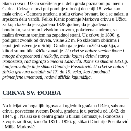
Stara crkva u Užicu smeštena je u delu grada poznatom po imenu
Carina. Crkva se prvi put pominje u trećoj deceniji 18. veka kao
mala crkva - Čatmara građena u stilu crkava brvnara koja se nalazi u
srpskom delu varoši. Feliks Kanic pominje Markovu crkvu u Užicu
za koju kaže da je sagrađena 1828.godine, da je građena u
bondruku, sa strmim i visokim krovom, pokrivena sindrom, sa
malim drvenim tornjem na zapadnoj strani. Uz crkvu je 1890. g.
podignut zvonik od drveta, visine 22 m. Po skladnim oblicima i
lepoti jedinstven je u Srbiji. Gradio ga je jedan užički sajdžija, a
ktitori su mu bile užičke zanatlije.
U crkvi se nalaze vredne ikone i
mnoge dragocenosti i relikvije, među kojim i delovi starog
ikonostasa, rad zografa Simeona Lazovića. Ikone su slikane 1851.g.
i najverovatnije ih je slikao Dimitrije Posniković. U crkvi se nalazi i
zbirka gravura nastalih od 17. do 19. veka, kao i predmeti
primenjene umetnosti, radovi užićkih kujundžija.
CRKVA SV. ĐORĐA
Na inicijativu bogatijih trgovaca i uglednih građana Užica, saborna
crkva, posvećena svetom Đorđu, građena je u periodu od 1842. do
1844. g . Nalazi se u centru grada u blizini Gimnazije. Ikonostas i
zivopis radili su, između 1851 - 1856. g, slikari Dimitrije Posniković
i Milija Marković.