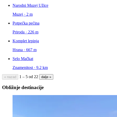
Narodni Muzej Užice
Muzej · 2 m
Potpećka pećina
Priroda · 226 m
Komplet lepinja
Hrana · 667 m
Selo Mačkat
Znamenitost · 9.2 km
1 – 5 od 22
« nazad
dalje »
Obližnje destinacije