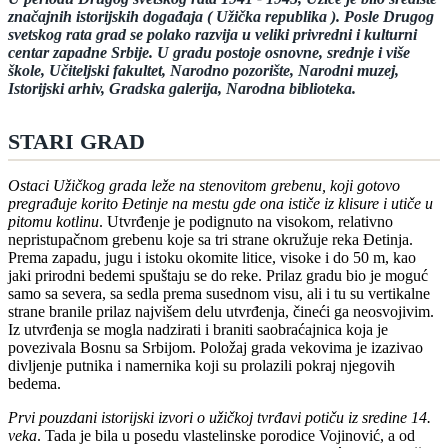
značajnih istorijskih događaja ( Užička republika ). Posle Drugog
svetskog rata grad se polako razvija u veliki privredni i kulturni
centar zapadne Srbije. U gradu postoje osnovne, srednje i više
škole, Učiteljski fakultet, Narodno pozorište, Narodni muzej,
Istorijski arhiv, Gradska galerija, Narodna biblioteka.
STARI GRAD
Ostaci Užičkog grada leže na stenovitom grebenu, koji gotovo
pregrađuje korito Đetinje na mestu gde ona ističe iz klisure i utiče u
pitomu kotlinu
. Utvrđenje je podignuto na visokom, relativno
nepristupačnom grebenu koje sa tri strane okružuje reka Ðetinja.
Prema zapadu, jugu i istoku okomite litice, visoke i do 50 m, kao
jaki prirodni bedemi spuštaju se do reke. Prilaz gradu bio je moguć
samo sa severa, sa sedla prema susednom visu, ali i tu su vertikalne
strane branile prilaz najvišem delu utvrđenja, čineći ga neosvojivim.
Iz utvrđenja se mogla nadzirati i braniti saobraćajnica koja je
povezivala Bosnu sa Srbijom. Položaj grada vekovima je izazivao
divljenje putnika i namernika koji su prolazili pokraj njegovih
bedema.
Prvi pouzdani istorijski izvori o užičkoj tvrđavi potiču iz sredine 14.
veka
. Tada je bila u posedu vlastelinske porodice Vojinović, a od