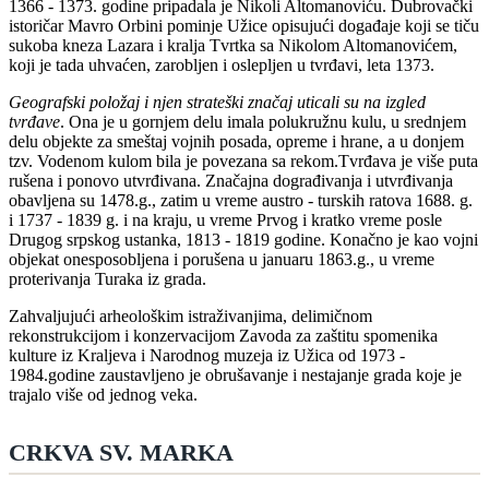
1366 - 1373. godine pripadala je Nikoli Altomanoviću. Dubrovački
istoričar Mavro Orbini pominje Užice opisujući događaje koji se tiču
sukoba kneza Lazara i kralja Tvrtka sa Nikolom Altomanovićem,
koji je tada uhvaćen, zarobljen i oslepljen u tvrđavi, leta 1373.
Geografski položaj i njen strateški značaj uticali su na izgled
tvrđave
. Ona je u gornjem delu imala polukružnu kulu, u srednjem
delu objekte za smeštaj vojnih posada, opreme i hrane, a u donjem
tzv. Vodenom kulom bila je povezana sa rekom.Tvrđava je više puta
rušena i ponovo utvrđivana. Značajna dograđivanja i utvrđivanja
obavljena su 1478.g., zatim u vreme austro - turskih ratova 1688. g.
i 1737 - 1839 g. i na kraju, u vreme Prvog i kratko vreme posle
Drugog srpskog ustanka, 1813 - 1819 godine. Konačno je kao vojni
objekat onesposobljena i porušena u januaru 1863.g., u vreme
proterivanja Turaka iz grada.
Zahvaljujući arheološkim istraživanjima, delimičnom
rekonstrukcijom i konzervacijom Zavoda za zaštitu spomenika
kulture iz Kraljeva i Narodnog muzeja iz Užica od 1973 -
1984.godine zaustavljeno je obrušavanje i nestajanje grada koje je
trajalo više od jednog veka.
CRKVA SV. MARKA