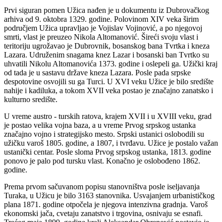
Prvi siguran pomen Užica nađen je u dokumentu iz Dubrovačkog
arhiva od 9. oktobra 1329. godine. Polovinom XIV veka širim
područjem Užica upravljao je Vojislav Vojinović, a po njegovoj
smrti, vlast je preuzeo Nikola Altomanović. Šireći svoju vlast i
teritoriju ugrožavao je Dubrovnik, bosanskog bana Tvrtka i kneza
Lazara. Udruženim snagama knez Lazar i bosanski ban Tvrtko su
uhvatili Nikolu Altomanovića 1373. godine i oslepeli ga. Užički kraj
od tada je u sastavu države kneza Lazara. Posle pada srpske
despotovine osvojili su ga Turci. U XVI veku Užice je bilo središte
nahije i kadiluka, a tokom XVII veka postao je značajno zanatsko i
kulturno središte.
U vreme austro - turskih ratova, krajem XVII i u XVIII veku, grad
je postao velika vojna baza, a u vreme Prvog srpskog ustanka
značajno vojno i strategijsko mesto. Srpski ustanici oslobodili su
užičku varoš 1805. godine, a 1807, i tvrđavu. Užice je postalo važan
ustanički centar. Posle sloma Prvog srpskog ustanka, 1813. godine
ponovo je palo pod tursku vlast. Konačno je oslobođeno 1862.
godine.
Prema prvom sačuvanom popisu stanovništva posle iseljavanja
Turaka, u Užicu je bilo 3163 stanovnika. Usvajanjem urbanističkog
plana 1871. godine otpočela je njegova intenzivna gradnja. Varoš
ekonomski jača, cvetaju zanatstvo i trgovina, osnivaju se esnafi.