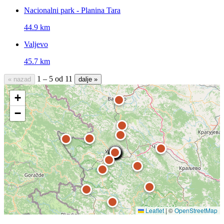
Nacionalni park - Planina Tara
44.9 km
Valjevo
45.7 km
1 – 5 od 11
« nazad
dalje »
+
−
Leaflet
|
©
OpenStreetMap