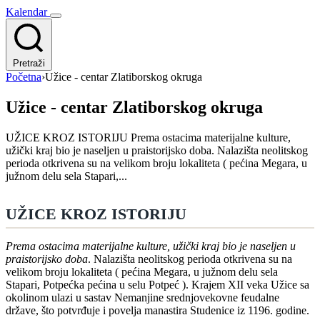
Kalendar
Pretraži
Početna
›
Užice - centar Zlatiborskog okruga
Užice - centar Zlatiborskog okruga
UŽICE KROZ ISTORIJU Prema ostacima materijalne kulture,
užički kraj bio je naseljen u praistorijsko doba. Nalazišta neolitskog
perioda otkrivena su na velikom broju lokaliteta ( pećina Megara, u
južnom delu sela Stapari,...
UŽICE KROZ ISTORIJU
Prema ostacima materijalne kulture, užički kraj bio je naseljen u
praistorijsko doba
. Nalazišta neolitskog perioda otkrivena su na
velikom broju lokaliteta ( pećina Megara, u južnom delu sela
Stapari, Potpećka pećina u selu Potpeć ). Krajem XII veka Užice sa
okolinom ulazi u sastav Nemanjine srednjovekovne feudalne
države, što potvrđuje i povelja manastira Studenice iz 1196. godine.