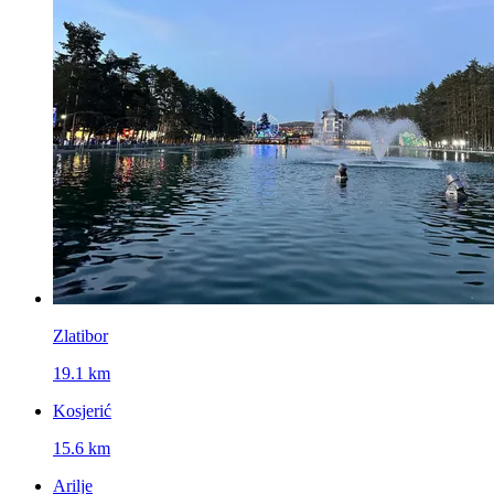
Zlatibor
19.1 km
Kosjerić
15.6 km
Arilje