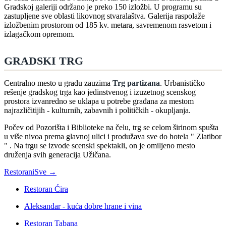
Gradskoj galeriji održano je preko 150 izložbi. U programu su
zastupljene sve oblasti likovnog stvaralaštva. Galerija raspolaže
izložbenim prostorom od 185 kv. metara, savremenom rasvetom i
izlagačkom opremom.
GRADSKI TRG
Centralno mesto u gradu zauzima
Trg partizana
. Urbanističko
rešenje gradskog trga kao jedinstvenog i izuzetnog scenskog
prostora izvanredno se uklapa u potrebe građana za mestom
najrazličitijih - kulturnih, zabavnih i političkih - okupljanja.
Počev od Pozorišta i Biblioteke na čelu, trg se celom širinom spušta
u više nivoa prema glavnoj ulici i produžava sve do hotela " Zlatibor
" . Na trgu se izvode scenski spektakli, on je omiljeno mesto
druženja svih generacija Užičana.
Restorani
Sve →
Restoran Ćira
Aleksandar - kuća dobre hrane i vina
Restoran Tabana