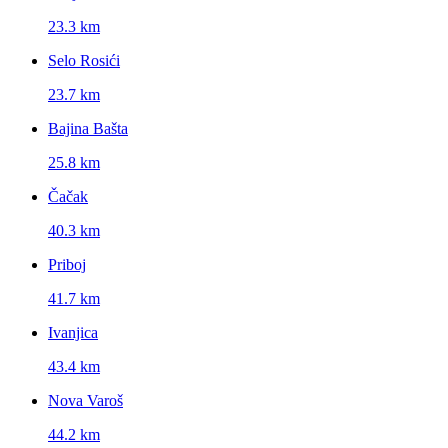
23.3 km
Selo Rosići
23.7 km
Bajina Bašta
25.8 km
Čačak
40.3 km
Priboj
41.7 km
Ivanjica
43.4 km
Nova Varoš
44.2 km