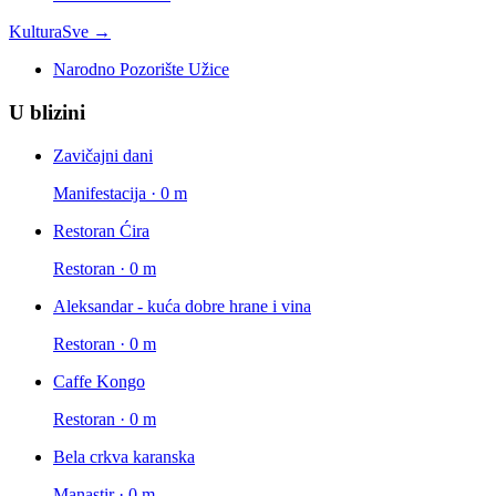
Kultura
Sve →
Narodno Pozorište Užice
U blizini
Zavičajni dani
Manifestacija · 0 m
Restoran Ćira
Restoran · 0 m
Aleksandar - kuća dobre hrane i vina
Restoran · 0 m
Caffe Kongo
Restoran · 0 m
Bela crkva karanska
Manastir · 0 m