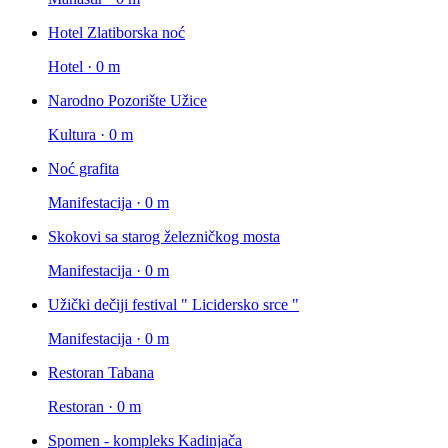
Hotel Zlatiborska noć
Hotel · 0 m
Narodno Pozorište Užice
Kultura · 0 m
Noć grafita
Manifestacija · 0 m
Skokovi sa starog železničkog mosta
Manifestacija · 0 m
Užički dečiji festival " Licidersko srce "
Manifestacija · 0 m
Restoran Tabana
Restoran · 0 m
Spomen - kompleks Kadinjača