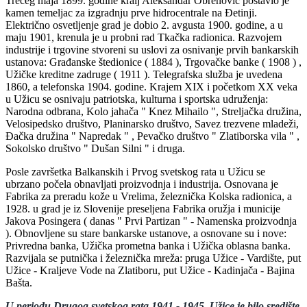
Trećeg maja 1899. godine kralj Aleksandar Obrenović postavio je
kamen temeljac za izgradnju prve hidrocentrale na Đetinji.
Električno osvetljenje grad je dobio 2. avgusta 1900. godine, a u
maju 1901, krenula je u probni rad Tkačka radionica. Razvojem
industrije i trgovine stvoreni su uslovi za osnivanje prvih bankarskih
ustanova: Građanske štedionice ( 1884 ), Trgovačke banke ( 1908 ) ,
Užičke kreditne zadruge ( 1911 ). Telegrafska služba je uvedena
1860, a telefonska 1904. godine. Krajem XIX i početkom XX veka
u Užicu se osnivaju patriotska, kulturna i sportska udruženja:
Narodna odbrana, Kolo jahača " Knez Mihailo ", Streljačka družina,
Velosipedsko društvo, Planinarsko društvo, Savez trezvene mladeži,
Đačka družina " Napredak " , Pevačko društvo " Zlatiborska vila " ,
Sokolsko društvo " Dušan Silni " i druga.
Posle završetka Balkanskih i Prvog svetskog rata u Užicu se
ubrzano počela obnavljati proizvodnja i industrija. Osnovana je
Fabrika za preradu kože u Vrelima, železnička Kolska radionica, a
1928. u grad je iz Slovenije preseljena Fabrika oružja i municije
Jakova Posingera ( danas " Prvi Partizan " - Namenska proizvodnja
). Obnovljene su stare bankarske ustanove, a osnovane su i nove:
Privredna banka, Užička prometna banka i Užička oblasna banka.
Razvijala se putnička i železnička mreža: pruga Užice - Vardište, put
Užice - Kraljeve Vode na Zlatiboru, put Užice - Kadinjača - Bajina
Bašta.
U periodu Drugog svetskog rata 1941 - 1945, Užice je bilo središte