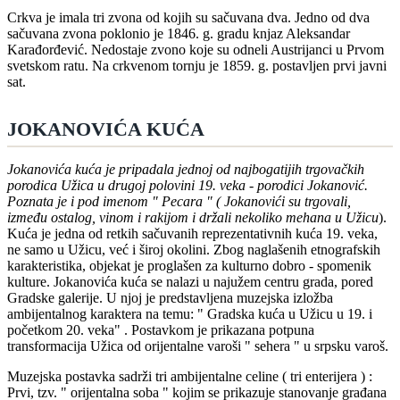
Crkva je imala tri zvona od kojih su sačuvana dva. Jedno od dva
sačuvana zvona poklonio je 1846. g. gradu knjaz Aleksandar
Karađorđević. Nedostaje zvono koje su odneli Austrijanci u Prvom
svetskom ratu. Na crkvenom tornju je 1859. g. postavljen prvi javni
sat.
JOKANOVIĆA KUĆA
Jokanovića kuća je pripadala jednoj od najbogatijih trgovačkih
porodica Užica u drugoj polovini 19. veka - porodici Jokanović.
Poznata je i pod imenom " Pecara " ( Jokanovići su trgovali,
između ostalog, vinom i rakijom i držali nekoliko mehana u Užicu
).
Kuća je jedna od retkih sačuvanih reprezentativnih kuća 19. veka,
ne samo u Užicu, već i široj okolini. Zbog naglašenih etnografskih
karakteristika, objekat je proglašen za kulturno dobro - spomenik
kulture. Jokanovića kuća se nalazi u najužem centru grada, pored
Gradske galerije. U njoj je predstavljena muzejska izložba
ambijentalnog karaktera na temu: " Gradska kuća u Užicu u 19. i
početkom 20. veka" . Postavkom je prikazana potpuna
transformacija Užica od orijentalne varoši " sehera " u srpsku varoš.
Muzejska postavka sadrži tri ambijentalne celine ( tri enterijera ) :
Prvi, tzv. " orijentalna soba " kojim se prikazuje stanovanje građana