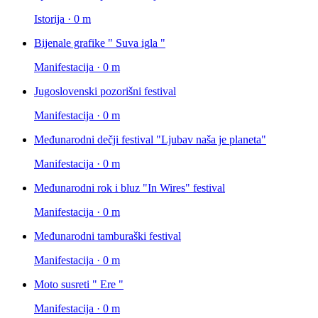
Istorija · 0 m
Bijenale grafike " Suva igla "
Manifestacija · 0 m
Jugoslovenski pozorišni festival
Manifestacija · 0 m
Međunarodni dečji festival "Ljubav naša je planeta"
Manifestacija · 0 m
Međunarodni rok i bluz "In Wires" festival
Manifestacija · 0 m
Međunarodni tamburaški festival
Manifestacija · 0 m
Moto susreti " Ere "
Manifestacija · 0 m