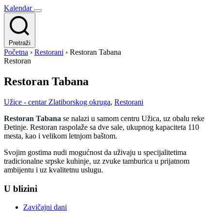
Kalendar
Pretraži
Početna
›
Restorani
›
Restoran Tabana
Restoran
Restoran Tabana
Užice - centar Zlatiborskog okruga
,
Restorani
Restoran Tabana
se nalazi u samom centru Užica, uz obalu reke
Đetinje. Restoran raspolaže sa dve sale, ukupnog kapaciteta 110
mesta, kao i velikom letnjom baštom.
Svojim gostima nudi mogućnost da uživaju u specijalitetima
tradicionalne srpske kuhinje, uz zvuke tamburica u prijatnom
ambijentu i uz kvalitetnu uslugu.
U blizini
Zavičajni dani