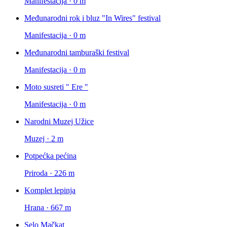
Manifestacija · 0 m
Međunarodni rok i bluz "In Wires" festival
Manifestacija · 0 m
Međunarodni tamburaški festival
Manifestacija · 0 m
Moto susreti " Ere "
Manifestacija · 0 m
Narodni Muzej Užice
Muzej · 2 m
Potpećka pećina
Priroda · 226 m
Komplet lepinja
Hrana · 667 m
Selo Mačkat