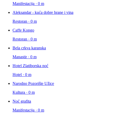
Manifestacija · 0 m
Aleksandar - kuća dobre hrane i vina
Restoran · 0 m
Caffe Kongo
Restoran · 0 m
Bela crkva karanska
Manastir · 0 m
Hotel Zlatiborska noć
Hotel · 0 m
Narodno Pozorište Užice
Kultura · 0 m
Noć grafita
Manifestacija · 0 m