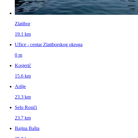
Zlatibor
19.1 km
Užice - centar Zlatiborskog okruga
0 m
Kosjerić
15.6 km
Arilje
23.3 km
Selo Rosići
23.7 km
Bajina Bašta