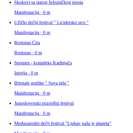
Skokovi sa starog železničkog mosta
Manifestacija · 0 m
Užički dečiji festival " Licidersko srce "
Manifestacija · 0 m
Restoran Ćira
Restoran · 0 m
Spomen - kompleks Kadinjača
Istorija · 0 m
Bijenale grafike " Suva igla "
Manifestacija · 0 m
Jugoslovenski pozorišni festival
Manifestacija · 0 m
Međunarodni dečji festival "Ljubav naša je planeta"