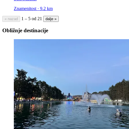
Znamenitost · 9.2 km
1 – 5 od 21
« nazad
dalje »
Obližnje destinacije