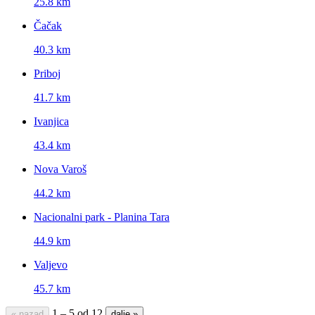
25.8 km
Čačak
40.3 km
Priboj
41.7 km
Ivanjica
43.4 km
Nova Varoš
44.2 km
Nacionalni park - Planina Tara
44.9 km
Valjevo
45.7 km
1 – 5 od 12
« nazad
dalje »