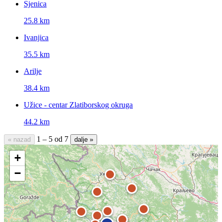
Sjenica
25.8 km
Ivanjica
35.5 km
Arilje
38.4 km
Užice - centar Zlatiborskog okruga
44.2 km
1 – 5 od 7
« nazad
dalje »
+
−