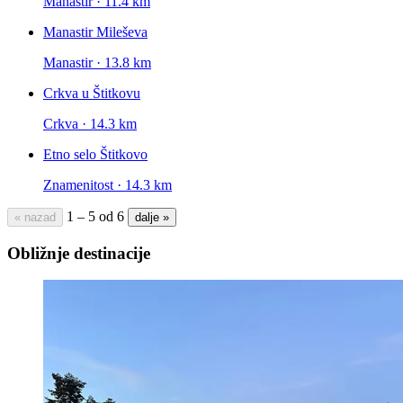
Manastir · 11.4 km
Manastir Mileševa
Manastir · 13.8 km
Crkva u Štitkovu
Crkva · 14.3 km
Etno selo Štitkovo
Znamenitost · 14.3 km
1 – 5 od 6
« nazad
dalje »
Obližnje destinacije