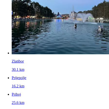
Zlatibor
30.1 km
Prijepolje
16.2 km
Priboj
25.6 km