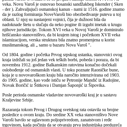
veka. Novu Varoš je osnovao bosanski sandžakbeg Iskender ( Sken
- der ). Zahvaljujući osmanskoj kanun - nami iz 1516. godine znamo
da je razlog formiranja NoveVaroši bio obezbeđivanje puteva u toj
oblasti. U njoj su nastanjeni vojnici, čija je dužnost bila da
nadoknade štetu u slučaju da neko pogine ili izgubi imetak u krugu
njihove jurisdikcije. Tokom XVI veka u Novoj Varoši je dominiralo
hrišćansko stanovništvo, da bi krajem istog i početkom XVII veka
islamizacijom, verska struktura bila znatno promenjena u korist
muslimanskog, ali „ samo u bazaru Nova Varoš ".
Od 1804. godine i početka Prvog srpskog ustanka, stanovnici ovog
kraja izdržali su još jedan vek teških borbi, pobeda i poraza, da bi
novembra 1912. godine Balkanskim ratovima konačno dočekali
oslobođenje od osmanskih vlasti. U toku poznate Raoničke bune,
koja je u novovaroškom kraju bila naročito intenzivirana od 1903.
do 1905. godine, kao vođe ističu se Petronije Mandić iz Radojine,
Novak Boričić iz Štitkova i Damjan Šaponjić iz Šipovika.
Posle perioda osmanske vladavine novovaroški kraj je u sastavu
Kraljevine Srbije.
Razaranja tokom Prvog i Drugog svetskog rata ostavila su brojne
posledice u ovom kraju. Do sredine XX veka stanovništvo Nove
Varoši bavilo se uglavnom poljoprivredom, zanatstvom i ređe
trgovinom, kada počinju da se otvaraju prva industrijska preduzeća