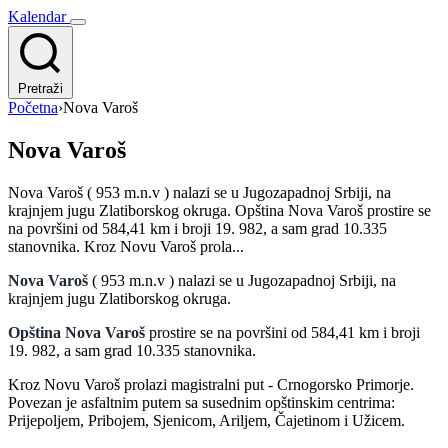
Kalendar
Pretraži
Početna
›
Nova Varoš
Nova Varoš
Nova Varoš ( 953 m.n.v ) nalazi se u Jugozapadnoj Srbiji, na
krajnjem jugu Zlatiborskog okruga. Opština Nova Varoš prostire se
na površini od 584,41 km i broji 19. 982, a sam grad 10.335
stanovnika. Kroz Novu Varoš prola...
Nova Varoš
( 953 m.n.v ) nalazi se u Jugozapadnoj Srbiji, na
krajnjem jugu Zlatiborskog okruga.
Opština Nova Varoš
prostire se na površini od 584,41 km i broji
19. 982, a sam grad 10.335 stanovnika.
Kroz Novu Varoš prolazi magistralni put - Crnogorsko Primorje.
Povezan je asfaltnim putem sa susednim opštinskim centrima:
Prijepoljem, Pribojem, Sjenicom, Ariljem, Čajetinom i Užicem.