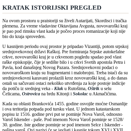
KRATAK ISTORIJSKI PREGLED
Na ovom prostoru u praistoriji su živeli Autarijati, Skordisci i tračka
plemena. Za vreme vladavine Oktavijana Avgusta, novovaroški kraj
je pao pod rimsku vlast kada je počeo proces romanizacije koji nije
bio do kraja sproveden.
U kasnijem periodu ovaj prostor je pripadao Vizantiji, potom srpskoj
srednjovekovnoj državi Raškoj. Pre formiranja Srpske autokefalne
crkve, novovaroški kraj je u crkvenom pogledu spadao pod vlast
raške episkopije, čije je sedište bilo i u crkvi Svetih apostola Petra i
Pavla, kod današnjeg Novog Pazara. Srednjovekovni podaci o
novovaroškom kraju su fragmentarni i malobrojni. Treba istaći da su
srednjovekovni karavani prolazili kroz novovaroški kraj, a do danas
ostali su sačuvani ostaci nekoliko utvrđenja za koje postoje indicije
da potiču iz srednjeg veka -
Klak
u Rutošima,
Oštrik
u selu
Čelicama,
Ostrovica
na brdu Kitonji i
Sokolac
u Akmačićima.
Kada su oblasti Brankovića 1455. godine osvojile moćne Osmanlije
i ova teritorija potpada pod tursku vlast. U jednom katastarskom
popisu iz 1516. godine prvi put se pominje Nova Varoš, odnosno
Varoš Iskender - paše. Pod imenom Nova Varoš pominje se 1528/
30. godine. Iste godine pominje se pod imenom Selce i Iskender -
pašina varoš. Ovi nazivi će se javljati i kasnije tokom XVI i XVII