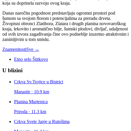
koja su doprinela razvoju ovog kraja.
Danas naročitu pogodnost predstavljaju ogromni prostori pod
šumom sa svojom florom i potencijalima za preradu drveta.
Živopisni obronci Zlatibora, Zlatara i drugih planina novovaroškog
kraja, lekovito i aromatično bilje, šumski plodovi, divljač, udaljenost
od svih izvora zagađivanja čine ovo podneblje izuzetno atraktivnim i
zanimljivim u tom smislu.
Znamenitosti
Sve →
Etno selo Štitkovo
U blizini
Crkva Sv.Trojice u Bistrici
Manastir · 10.9 km
Planina Murtenica
Priroda · 11.3 km
Crkva Svete Janje u Rutošima