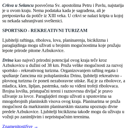
Crkva u Selancu
posvećena Sv. apostolima Petru i Pavlu, najstarija
je u ovom kraju. Nema podataka kada je sagrađena, ali je
pretpostavka da potiče iz XIII veka. U crkvi se nalazi kripta u kojoj
su nekada sahranjivani sveštenici.
SPORTSKO - REKREATIVNI TURIZAM
Ljubitelji raftinga, ribolova, lova, planinarenja, biciklizma i
paraglajdinga mogu uživati u brojnim mogućnostima koje pružaju
lepote prirode pitome Azbukovice.
Drina
kao najveći prirodni potencijal ovog kraja teče kroz
Azbukovicu u dužini od 38 km. Pruža velike mogućnosti za razvoj
sportsko - rekreativnog turizma. Organizovanjem rafting regata i
spuštanje čamcima niz poluplaninsku Drinu, ljubitelji rekreativno -
plovnog turizma će poneti nezaboravne utiske. Raj je za ribolovce, a
mladica, klen, lipljan, pastrmka, rado su viđeni trofeji ribolovaca.
Brojna lovišta, pristupačni tereni i raznovrsna divljač je pravo
uživanje za lovce. Paraglajderi mogu uživati u spustovima sa
mnogobrojnih planinskih visova ovog kraja. Planinarima se pruža
mogućnost da markiranim planinarskim stazama upoznaju divne
predele Azbukovice. Ljubitelji biciklizma takođe mogu da uživaju u
vožnji po zanimljivim i nepristupačnim terenima.
Znamenitosti
Sve →