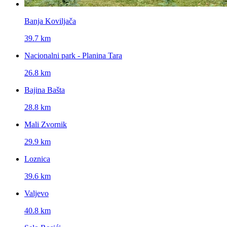
Banja Koviljača
39.7 km
Nacionalni park - Planina Tara
26.8 km
Bajina Bašta
28.8 km
Mali Zvornik
29.9 km
Loznica
39.6 km
Valjevo
40.8 km