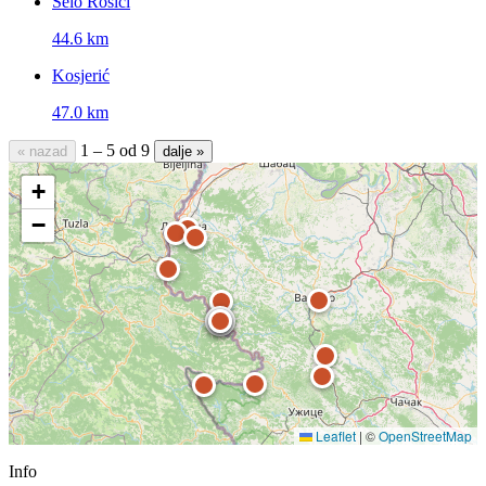
Selo Rosići
44.6 km
Kosjerić
47.0 km
1 – 5 od 9
« nazad
dalje »
+
−
Leaflet
|
©
OpenStreetMap
Info