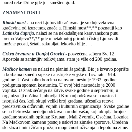
pored reke Drine gde je i smešten grad.
ZNAMENITOSTI
Rimski most
-
na reci Ljuboviđi sačuvana je srednjevekovna
građevina od izuzetnog značaja. Rimski most**,** poznatiji kao
Latinska ćuprija
, nalazi se na nekadašnjem karavanskom putu
prema Valjevu**,** gde u netaknutoj prirodi i čistoj Ljuboviđi
možete pecati, šetati, sakupljati lekovito bilje . . .
Crkva brvnara u Donjoj Orovici
-
posvećena saboru Sv. 12
Apostola sa zanimljiv relikvijama, stara je više od 200 godina.
Mačkov kamen
se nalazi na planini Jagodnji. Bio je krvavo poprište
u borbama između srpske i austrijske vojske u I sv. ratu 1914.
godine. U čast palim borcima na ovom mestu je 1932. godine
podignuta spomen kosturnica. U ovoj bici nastradalo je 2000
vojnika. U znak sećanja na žrtve, svake godine u septembru, u
organizaciji opština Ljubovija i Krupanj održava se parastos i
istorijski čas, koji okupi veliki broj građana, učesnika ratova,
predstavnika državnih, vojnih i kulturnih organizacija. Svake godine
se na Petrovsku nedelju održava narodni vašar, koji okuplja brojne
građane susednih opština: Krupanj, Mali Zvornik, Osečina, Loznica.
Na Mačkovom kamenu postoje uslovi za zimske sportove. Uređena
ski staza i mini žičara pružaju mogućnost uživanja u lepotoma zime.