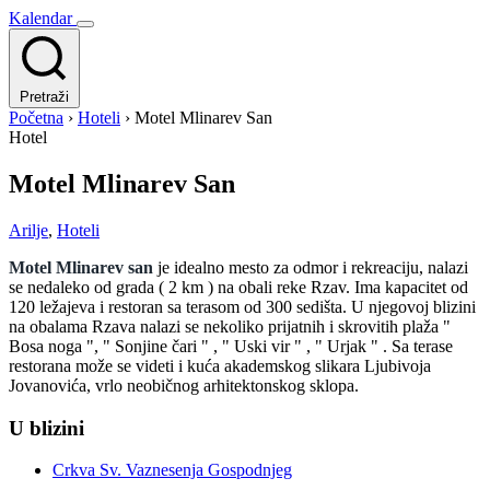
Kalendar
Pretraži
Početna
›
Hoteli
›
Motel Mlinarev San
Hotel
Motel Mlinarev San
Arilje
,
Hoteli
Motel Mlinarev san
je idealno mesto za odmor i rekreaciju, nalazi
se nedaleko od grada ( 2 km ) na obali reke Rzav. Ima kapacitet od
120 ležajeva i restoran sa terasom od 300 sedišta. U njegovoj blizini
na obalama Rzava nalazi se nekoliko prijatnih i skrovitih plaža "
Bosa noga ", " Sonjine čari " , " Uski vir " , " Urjak " . Sa terase
restorana može se videti i kuća akademskog slikara Ljubivoja
Jovanovića, vrlo neobičnog arhitektonskog sklopa.
U blizini
Crkva Sv. Vaznesenja Gospodnjeg