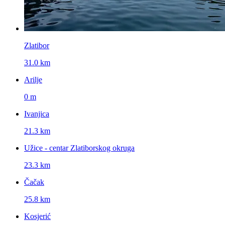
Zlatibor
31.0 km
Arilje
0 m
Ivanjica
21.3 km
Užice - centar Zlatiborskog okruga
23.3 km
Čačak
25.8 km
Kosjerić