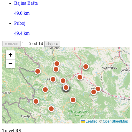
Bajina Bašta
49.0 km
Priboj
49.4 km
1 – 5 od 14
« nazad
dalje »
+
−
Leaflet
|
©
OpenStreetMap
Travel RS