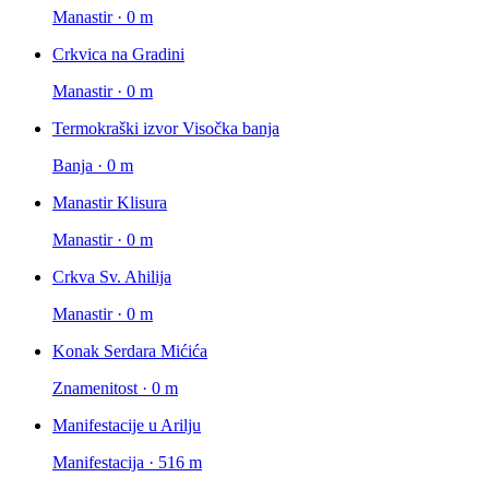
Manastir · 0 m
Crkvica na Gradini
Manastir · 0 m
Termokraški izvor Visočka banja
Banja · 0 m
Manastir Klisura
Manastir · 0 m
Crkva Sv. Ahilija
Manastir · 0 m
Konak Serdara Mićića
Znamenitost · 0 m
Manifestacije u Arilju
Manifestacija · 516 m