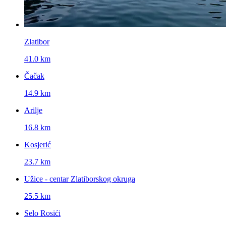
Zlatibor
41.0 km
Čačak
14.9 km
Arilje
16.8 km
Kosjerić
23.7 km
Užice - centar Zlatiborskog okruga
25.5 km
Selo Rosići