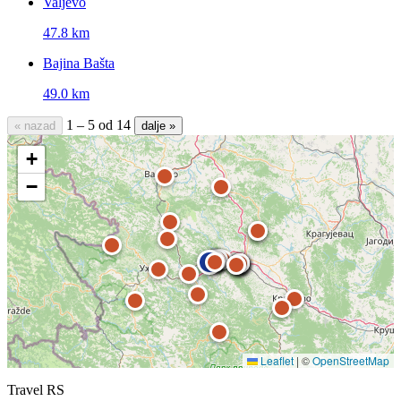
Valjevo
47.8 km
Bajina Bašta
49.0 km
1 – 5 od 14
« nazad
dalje »
+
−
Leaflet
|
©
OpenStreetMap
Travel RS