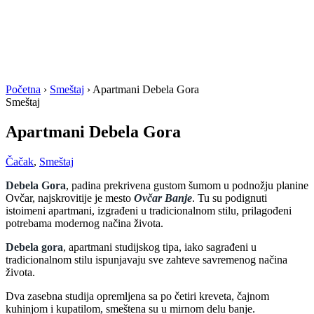
Početna
›
Smeštaj
›
Apartmani Debela Gora
Smeštaj
Apartmani Debela Gora
Čačak
,
Smeštaj
Debela Gora
, padina prekrivena gustom šumom u podnožju planine
Ovčar, najskrovitije je mesto
Ovčar Banje
. Tu su podignuti
istoimeni apartmani, izgrađeni u tradicionalnom stilu, prilagođeni
potrebama modernog načina života.
Debela gora
, apartmani studijskog tipa, iako sagrađeni u
tradicionalnom stilu ispunjavaju sve zahteve savremenog načina
života.
Dva zasebna studija opremljena sa po četiri kreveta, čajnom
kuhinjom i kupatilom, smeštena su u mirnom delu banje.