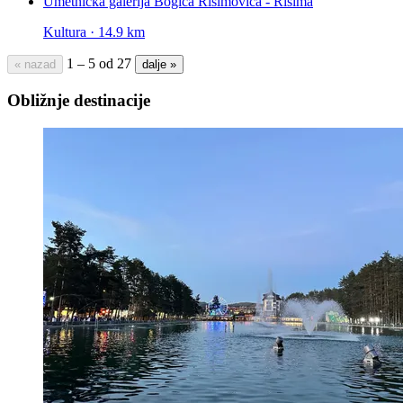
Umetnička galerija Bogića Risimovića - Risima
Kultura · 14.9 km
1 – 5 od 27
« nazad
dalje »
Obližnje destinacije