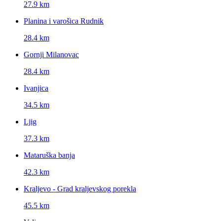
27.9 km
Planina i varošica Rudnik
28.4 km
Gornji Milanovac
28.4 km
Ivanjica
34.5 km
Ljig
37.3 km
Mataruška banja
42.3 km
Kraljevo - Grad kraljevskog porekla
45.5 km