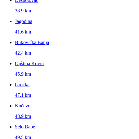
Despotovac
38.9 km
Jagodina
41.6 km
Bukovička Banja
42.4 km
Opština Kovin
45.9 km
Grocka
47.1 km
Kučevo
48.9 km
Selo Babe
49.5 km