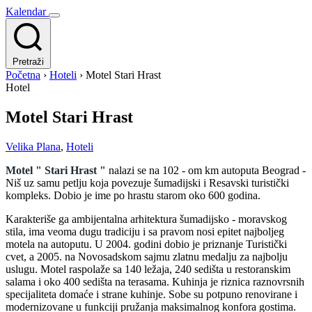
Kalendar
Pretraži
Početna
›
Hoteli
›
Motel Stari Hrast
Hotel
Motel Stari Hrast
Velika Plana
,
Hoteli
Motel " Stari Hrast "
nalazi se na 102 - om km autoputa Beograd -
Niš uz samu petlju koja povezuje šumadijski i Resavski turistički
kompleks. Dobio je ime po hrastu starom oko 600 godina.
Karakteriše ga ambijentalna arhitektura šumadijsko - moravskog
stila, ima veoma dugu tradiciju i sa pravom nosi epitet najboljeg
motela na autoputu. U 2004. godini dobio je priznanje Turistički
cvet, a 2005. na Novosadskom sajmu zlatnu medalju za najbolju
uslugu. Motel raspolaže sa 140 ležaja, 240 sedišta u restoranskim
salama i oko 400 sedišta na terasama. Kuhinja je riznica raznovrsnih
specijaliteta domaće i strane kuhinje. Sobe su potpuno renovirane i
modernizovane u funkciji pružanja maksimalnog konfora gostima.