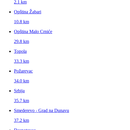
2.1 km
Opština Žabari
10.8 km
Opština Malo Crniće
29.8 km
Topola
33.3 km
Požarevac
34.0 km
Srbija
35.7 km
Smederevo - Grad na Dunavu
37.2 km