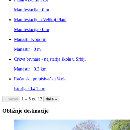
Manifestacija · 0 m
Manifestacije u Velikoj Plani
Manifestacija · 0 m
Manastir Koporin
Manastir · 0 m
Crkva brvnara - najstarija škola u Srbiji
Manastir · 9.3 km
Račanska prepisivačka škola
Istorija · 14.1 km
1 – 5 od 13
« nazad
dalje »
Obližnje destinacije