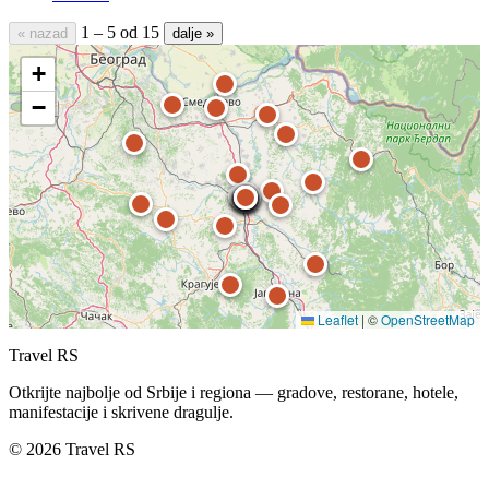
1 – 5 od 15
« nazad
dalje »
+
−
Leaflet
|
©
OpenStreetMap
Travel RS
Otkrijte najbolje od Srbije i regiona — gradove, restorane, hotele,
manifestacije i skrivene dragulje.
© 2026 Travel RS