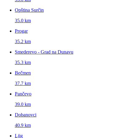
Opština Surčin
35.0 km
Progar
35.2 km
Smederevo - Grad na Dunavu
35.3 km
Bečmen
37.7 km
Pančevo
39.0 km
Dobanovci
40.9 km
Ljig