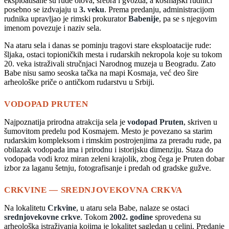
eksploatisane su rude olova, srebra i gvožđa, a kosmajski rudnici
posebno se izdvajaju u
3. veku
. Prema predanju, administracijom
rudnika upravljao je rimski prokurator
Babenije
, pa se s njegovim
imenom povezuje i naziv sela.
Na ataru sela i danas se pominju tragovi stare eksploatacije rude:
šljaka, ostaci topioničkih mesta i rudarskih nekropola koje su tokom
20. veka istraživali stručnjaci Narodnog muzeja u Beogradu. Zato
Babe nisu samo seoska tačka na mapi Kosmaja, već deo šire
arheološke priče o antičkom rudarstvu u Srbiji.
VODOPAD PRUTEN
Najpoznatija prirodna atrakcija sela je
vodopad Pruten
, skriven u
šumovitom predelu pod Kosmajem. Mesto je povezano sa starim
rudarskim kompleksom i rimskim postrojenjima za preradu rude, pa
obilazak vodopada ima i prirodnu i istorijsku dimenziju. Staza do
vodopada vodi kroz miran zeleni krajolik, zbog čega je Pruten dobar
izbor za laganu šetnju, fotografisanje i predah od gradske gužve.
CRKVINE — SREDNJOVEKOVNA CRKVA
Na lokalitetu
Crkvine
, u ataru sela Babe, nalaze se ostaci
srednjovekovne crkve
. Tokom
2002. godine
sprovedena su
arheološka istraživanja kojima je lokalitet sagledan u celini. Predanje