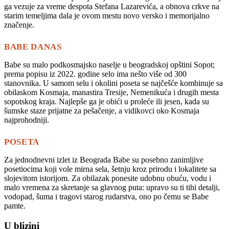
ga vezuje za vreme despota Stefana Lazarevića, a obnova crkve na
starim temeljima dala je ovom mestu novo versko i memorijalno
značenje.
BABE DANAS
Babe su malo podkosmajsko naselje u beogradskoj opštini Sopot;
prema popisu iz 2022. godine selo ima nešto više od 300
stanovnika. U samom selu i okolini poseta se najčešće kombinuje sa
obilaskom Kosmaja, manastira Tresije, Nemenikuća i drugih mesta
sopotskog kraja. Najlepše ga je obići u proleće ili jesen, kada su
šumske staze prijatne za pešačenje, a vidikovci oko Kosmaja
najprohodniji.
POSETA
Za jednodnevni izlet iz Beograda Babe su posebno zanimljive
posetiocima koji vole mirna sela, šetnju kroz prirodu i lokalitete sa
slojevitom istorijom. Za obilazak ponesite udobnu obuću, vodu i
malo vremena za skretanje sa glavnog puta: upravo su ti tihi detalji,
vodopad, šuma i tragovi starog rudarstva, ono po čemu se Babe
pamte.
U blizini