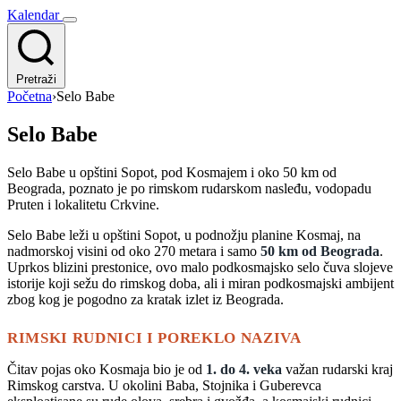
Kalendar
Pretraži
Početna
›
Selo Babe
Selo Babe
Selo Babe u opštini Sopot, pod Kosmajem i oko 50 km od
Beograda, poznato je po rimskom rudarskom nasleđu, vodopadu
Pruten i lokalitetu Crkvine.
Selo Babe leži u opštini Sopot, u podnožju planine Kosmaj, na
nadmorskoj visini od oko 270 metara i samo
50 km od Beograda
.
Uprkos blizini prestonice, ovo malo podkosmajsko selo čuva slojeve
istorije koji sežu do rimskog doba, ali i miran podkosmajski ambijent
zbog kog je pogodno za kratak izlet iz Beograda.
RIMSKI RUDNICI I POREKLO NAZIVA
Čitav pojas oko Kosmaja bio je od
1. do 4. veka
važan rudarski kraj
Rimskog carstva. U okolini Baba, Stojnika i Guberevca