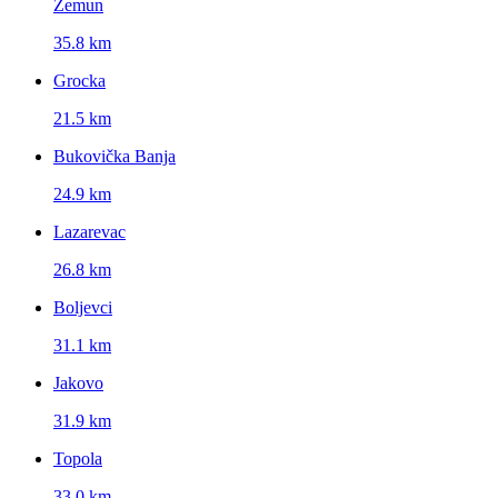
Zemun
35.8 km
Grocka
21.5 km
Bukovička Banja
24.9 km
Lazarevac
26.8 km
Boljevci
31.1 km
Jakovo
31.9 km
Topola
33.0 km