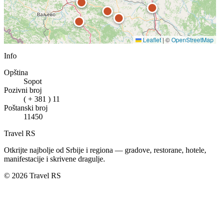
Leaflet
|
©
OpenStreetMap
Info
Opština
Sopot
Pozivni broj
( + 381 ) 11
Poštanski broj
11450
Travel RS
Otkrijte najbolje od Srbije i regiona — gradove, restorane, hotele,
manifestacije i skrivene dragulje.
© 2026 Travel RS