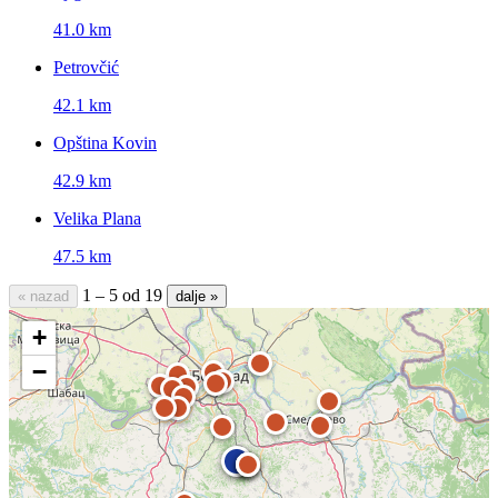
41.0 km
Petrovčić
42.1 km
Opština Kovin
42.9 km
Velika Plana
47.5 km
1 – 5 od 19
« nazad
dalje »
+
−