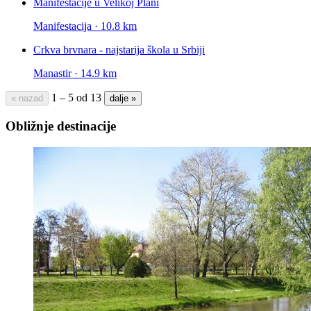
Manifestacije u Velikoj Plani
Manifestacija · 10.8 km
Crkva brvnara - najstarija škola u Srbiji
Manastir · 14.9 km
1 – 5 od 13
« nazad
dalje »
Obližnje destinacije