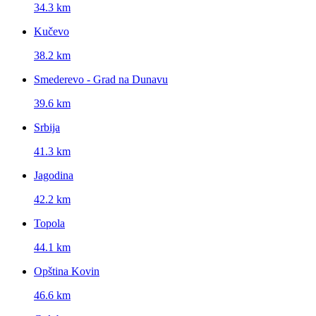
34.3 km
Kučevo
38.2 km
Smederevo - Grad na Dunavu
39.6 km
Srbija
41.3 km
Jagodina
42.2 km
Topola
44.1 km
Opština Kovin
46.6 km