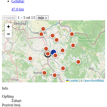
Golubac
47.0 km
1 – 5 od 13
« nazad
dalje »
+
−
Leaflet
|
©
OpenStreetMap
Info
Opština
Žabari
Pozivni broj