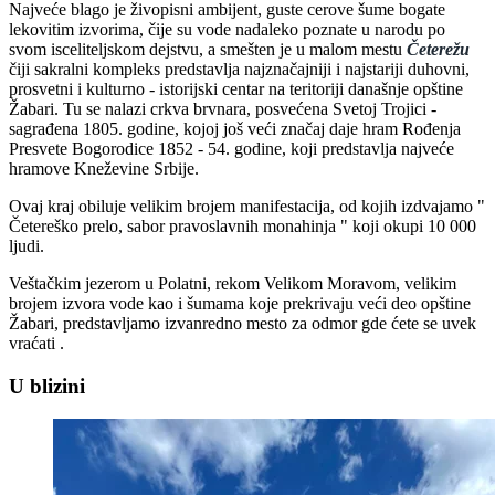
Najveće blago je živopisni ambijent, guste cerove šume bogate
lekovitim izvorima, čije su vode nadaleko poznate u narodu po
svom isceliteljskom dejstvu, a smešten je u malom mestu
Četerežu
čiji sakralni kompleks predstavlja najznačajniji i najstariji duhovni,
prosvetni i kulturno - istorijski centar na teritoriji današnje opštine
Žabari. Tu se nalazi crkva brvnara, posvećena Svetoj Trojici -
sagrađena 1805. godine, kojoj još veći značaj daje hram Rođenja
Presvete Bogorodice 1852 - 54. godine, koji predstavlja najveće
hramove Kneževine Srbije.
Ovaj kraj obiluje velikim brojem manifestacija, od kojih izdvajamo "
Četereško prelo, sabor pravoslavnih monahinja " koji okupi 10 000
ljudi.
Veštačkim jezerom u Polatni, rekom Velikom Moravom, velikim
brojem izvora vode kao i šumama koje prekrivaju veći deo opštine
Žabari, predstavljamo izvanredno mesto za odmor gde ćete se uvek
vraćati .
U blizini