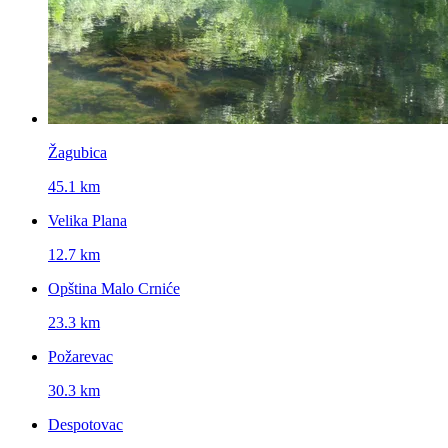
Žagubica
45.1 km
Velika Plana
12.7 km
Opština Malo Crniće
23.3 km
Požarevac
30.3 km
Despotovac