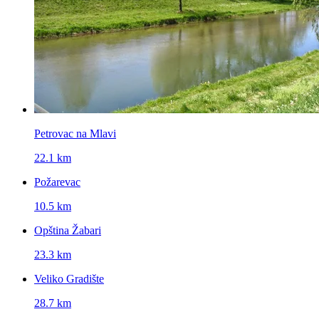
Petrovac na Mlavi
22.1 km
Požarevac
10.5 km
Opština Žabari
23.3 km
Veliko Gradište
28.7 km