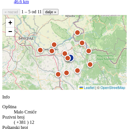
46.6 km
1 – 5 od 11
« nazad
dalje »
+
−
Leaflet
|
©
OpenStreetMap
Info
Opština
Malo Crniće
Pozivni broj
( +381 ) 12
Poštanski broj