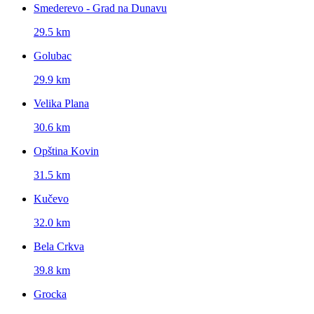
Smederevo - Grad na Dunavu
29.5 km
Golubac
29.9 km
Velika Plana
30.6 km
Opština Kovin
31.5 km
Kučevo
32.0 km
Bela Crkva
39.8 km
Grocka