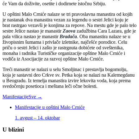
će Vam da doživite, osetite i dodirnete istočnu Srbiju.
U opštini Malo Crniće nalaze se tri pravoslavna manastira od kojih
je nastanak dva manastira vezan za legendu o sestri Jelici koju je
brat rastrgao vezavši je konjima za repove. Na mestu gde je palo telo
sestre Jelice nastao je manastir
Zaova
zadužbina Cara Lazara, gde je
pala vilica nastao je manastir
Bradača
. Oba manastira nalaze se u
živopisnim šumama i privlače izletnike, najčešće porodice. Celu
priču o sestri Jelici i zašto je rastrgnuta dobićete od sveštenika,
monaha i radnika Turističke organizacije opštine Malo Crniće i
vodiča iz Asocijacije za razvoj opštine Malo Crniće.
Treći manastir se nalazi u selu Smoljinac i prestavlja bogomolju,
koja je sastavni deo Crkve sv. Petka koja se nalazi na Kalemegdanu
u Beogradu. Iz temelja manastira izvire lekovita voda, koja prema
svedočenju posetioca i meštana leči očne bolesti.
Manifestacije
Sve →
Manifestacije u opštini Malo Crniće
1. avgust – 14. oktobar
U blizini