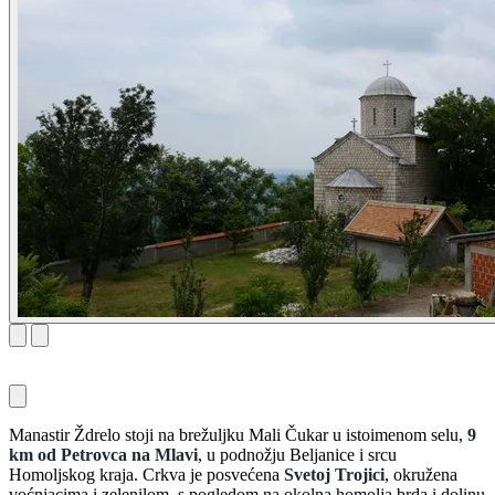
Manastir Ždrelo stoji na brežuljku Mali Čukar u istoimenom selu,
9
km od Petrovca na Mlavi
, u podnožju Beljanice i srcu
Homoljskog kraja. Crkva je posvećena
Svetoj Trojici
, okružena
voćnjacima i zelenilom, s pogledom na okolna homolja brda i dolinu