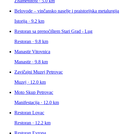
Znamenitost · 5.0 km
Belovode – vinčansko naselje i praistorijska metalurgija
Istorija · 9.2 km
Restoran sa prenoćištem Stari Grad - Lug
Restoran · 9.8 km
Manastir Vitovnica
Manastir · 9.8 km
Zavičajni Muzej Petrovac
Muzej · 12.0 km
Moto Skup Petrovac
Manifestacija · 12.0 km
Restoran Lovac
Restoran · 12.2 km
Restoran Evropa