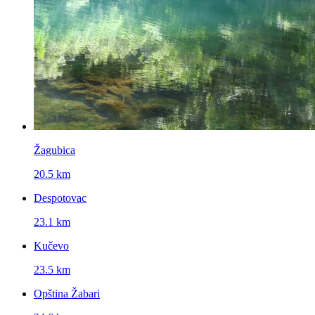
Žagubica
20.5 km
Despotovac
23.1 km
Kučevo
23.5 km
Opština Žabari