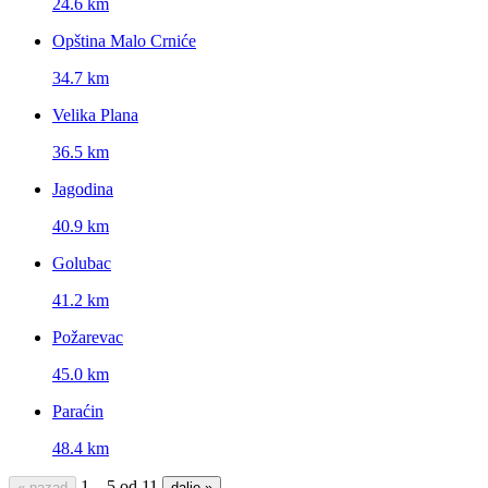
24.6 km
Opština Malo Crniće
34.7 km
Velika Plana
36.5 km
Jagodina
40.9 km
Golubac
41.2 km
Požarevac
45.0 km
Paraćin
48.4 km
1 – 5 od 11
« nazad
dalje »