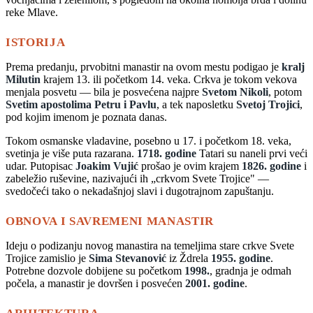
reke Mlave.
ISTORIJA
Prema predanju, prvobitni manastir na ovom mestu podigao je
kralj
Milutin
krajem 13. ili početkom 14. veka. Crkva je tokom vekova
menjala posvetu — bila je posvećena najpre
Svetom Nikoli
, potom
Svetim apostolima Petru i Pavlu
, a tek naposletku
Svetoj Trojici
,
pod kojim imenom je poznata danas.
Tokom osmanske vladavine, posebno u 17. i početkom 18. veka,
svetinja je više puta razarana.
1718. godine
Tatari su naneli prvi veći
udar. Putopisac
Joakim Vujić
prošao je ovim krajem
1826. godine
i
zabeležio ruševine, nazivajući ih „crkvom Svete Trojice" —
svedočeći tako o nekadašnjoj slavi i dugotrajnom zapuštanju.
OBNOVA I SAVREMENI MANASTIR
Ideju o podizanju novog manastira na temeljima stare crkve Svete
Trojice zamislio je
Sima Stevanović
iz Ždrela
1955. godine
.
Potrebne dozvole dobijene su početkom
1998.
, gradnja je odmah
počela, a manastir je dovršen i posvećen
2001. godine
.