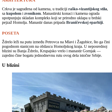
ARHITEKTURA
Crkva je sagrađena od kamena, u tradiciji
raško-vizantijskog stila
,
sa
kupolom
i
zvonikom
. Manastirski konaci i kamena ograda
upotpunjuju skladan kompleks koji se prirodno uklapa u brdski
pejzaž Homolja. Manastir danas pripada
Braničevskoj eparhiji
.
POSETA
Ždrelo leži na putu između Petrovca na Mlavi i Žagubice, što ga čini
pogodnom stanicom na obilascu Homoljskog kraja. U neposrednoj
blizini su Banja Ždrelo, Krupajsko vrelo i manastir Gornjak —
zajedno čine bogatu jednodnevnu rutu ovog dela istočne Srbije.
U blizini