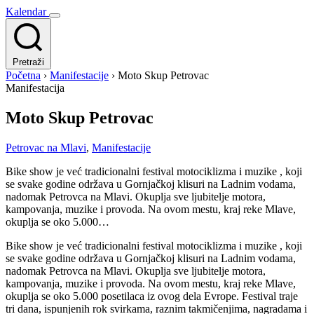
Kalendar
Pretraži
Početna
›
Manifestacije
›
Moto Skup Petrovac
Manifestacija
Moto Skup Petrovac
Petrovac na Mlavi
,
Manifestacije
Bike show je već tradicionalni festival motociklizma i muzike , koji
se svake godine održava u Gornjačkoj klisuri na Ladnim vodama,
nadomak Petrovca na Mlavi. Okuplja sve ljubitelje motora,
kampovanja, muzike i provoda. Na ovom mestu, kraj reke Mlave,
okuplja se oko 5.000…
Bike show je već tradicionalni festival motociklizma i muzike , koji
se svake godine održava u Gornjačkoj klisuri na Ladnim vodama,
nadomak Petrovca na Mlavi. Okuplja sve ljubitelje motora,
kampovanja, muzike i provoda. Na ovom mestu, kraj reke Mlave,
okuplja se oko 5.000 posetilaca iz ovog dela Evrope. Festival traje
tri dana, ispunjenih rok svirkama, raznim takmičenjima, nagradama i