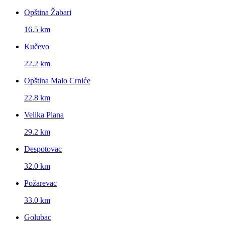
Opština Žabari
16.5 km
Kučevo
22.2 km
Opština Malo Crniće
22.8 km
Velika Plana
29.2 km
Despotovac
32.0 km
Požarevac
33.0 km
Golubac