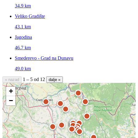
34.9 km
Veliko Gradište
43.1 km
Jagodina
46.7 km
Smederevo - Grad na Dunavu
49.0 km
1 – 5 od 12
« nazad
dalje »
+
−