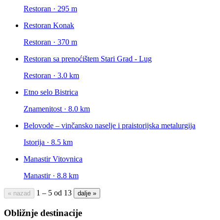
Restoran · 295 m
Restoran Konak
Restoran · 370 m
Restoran sa prenoćištem Stari Grad - Lug
Restoran · 3.0 km
Etno selo Bistrica
Znamenitost · 8.0 km
Belovode – vinčansko naselje i praistorijska metalurgija
Istorija · 8.5 km
Manastir Vitovnica
Manastir · 8.8 km
1 – 5 od 13
« nazad
dalje »
Obližnje destinacije