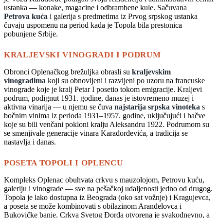
ustanka — konake, magacine i odbrambene kule. Sačuvana
Petrova kuća
i galerija s predmetima iz Prvog srpskog ustanka
čuvaju uspomenu na period kada je Topola bila prestonica
pobunjene Srbije.
KRALJEVSKI VINOGRADI I PODRUM
Obronci Oplenačkog brežuljka obrasli su
kraljevskim
vinogradima
koji su obnovljeni i razvijeni po uzoru na francuske
vinograde koje je kralj Petar I posetio tokom emigracije. Kraljevi
podrum, podignut 1931. godine, danas je istovremeno muzej i
aktivna vinarija — u njemu se čuva
najstarija srpska vinoteka
s
bočnim vinima iz perioda 1931–1957. godine, uključujući i bačve
koje su bili venčani pokloni kralju Aleksandru 1922. Podrumom su
se smenjivale generacije vinara Karađorđevića, a tradicija se
nastavlja i danas.
POSETA TOPOLI I OPLENCU
Kompleks Oplenac obuhvata crkvu s mauzolojom, Petrovu kuću,
galeriju i vinograde — sve na pešačkoj udaljenosti jedno od drugog.
Topola je lako dostupna iz Beograda (oko sat vožnje) i Kragujevca,
a poseta se može kombinovati s obilazinom Aranđelovca i
Bukovičke banje. Crkva Svetog Đorđa otvorena je svakodnevno, a