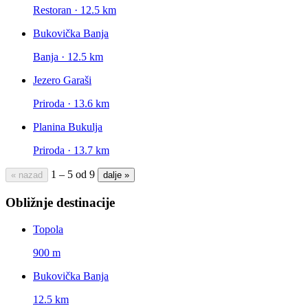
Restoran · 12.5 km
Bukovička Banja
Banja · 12.5 km
Jezero Garaši
Priroda · 13.6 km
Planina Bukulja
Priroda · 13.7 km
1 – 5 od 9
« nazad
dalje »
Obližnje destinacije
Topola
900 m
Bukovička Banja
12.5 km