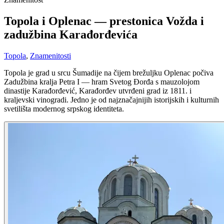
Topola i Oplenac — prestonica Vožda i
zadužbina Karađorđevića
Topola
,
Znamenitosti
Topola je grad u srcu Šumadije na čijem brežuljku Oplenac počiva
Zadužbina kralja Petra I — hram Svetog Đorđa s mauzolojom
dinastije Karađorđević, Karađorđev utvrđeni grad iz 1811. i
kraljevski vinogradi. Jedno je od najznačajnijih istorijskih i kulturnih
svetilišta modernog srpskog identiteta.