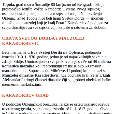
Topola
, grad u srcu Šumadije 80 km južno od Beograda, bila je
prestoničko sedište Vožda Karađorđa u vreme Prvog srpskog
ustanka i ostala je trajno utkana u srpsku istoriju. Na uzvišenju
Oplenac iznad Topole niče beli hram Svetog Đorđa — spomen-
zadužbina i mauzolej koji je kralj Petar I Karađorđević podigao za
svoju dinastiju i za sve srpske vojnike pale u ratovima za slobodu.
CRKVA SVETOG ĐORĐA I MAUZOLEJ
KARAĐORĐEVIĆ
Bela mermerna
crkva Svetog Đorđa na Oplencu
, podignuta
između 1910. i 1930. godine, jedno je od najraskošnijih sakralnih
zdanja Srbije. Unutrašnjost crkve prekrivena je s više od
40 miliona
komadića mozaika
koji reprodukuju freske iz oko 60 srpskih
manastira — od Sopoćana do Mileševe. U podnoj kripti nalazi se
Mauzolej dinastije Karađorđević
, gde počivaju kralj Petar I, kralj
Aleksandar I i drugi članovi dinastije čiji su grobovi obeleženi belim
mermernim sarkofazima.
KARAĐORĐEV GRAD
U podnožju Oplenačkog brežuljka nalaze se ostaci
Karađorđevog
utvrđenog grada
, sagrađenog između 1811. i 1813. godine. Ovde
je Vožd Karađorđe podigao svoju rezidenciju i administrativni centar