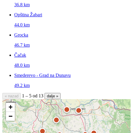
36.8 km
Opština Žabari
44.0 km
Grocka
46.7 km
Čačak
48.0 km
Smederevo - Grad na Dunavu
49.2 km
1 – 5 od 13
« nazad
dalje »
+
−