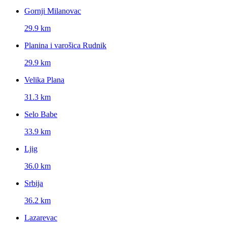
Gornji Milanovac
29.9 km
Planina i varošica Rudnik
29.9 km
Velika Plana
31.3 km
Selo Babe
33.9 km
Ljig
36.0 km
Srbija
36.2 km
Lazarevac