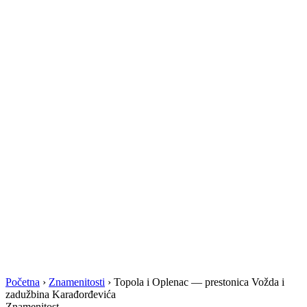
Početna
›
Znamenitosti
›
Topola i Oplenac — prestonica Vožda i
zadužbina Karađorđevića
Znamenitost