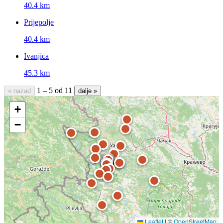
40.4 km
Prijepolje
40.4 km
Ivanjica
45.3 km
1 – 5 od 11
« nazad
dalje »
+
−
Leaflet
|
©
OpenStreetMap