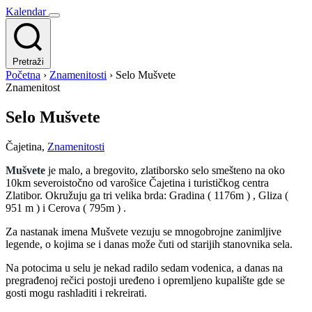
Kalendar
Pretraži
Početna
›
Znamenitosti
›
Selo Mušvete
Znamenitost
Selo Mušvete
Čajetina
,
Znamenitosti
Mušvete
je malo, a bregovito, zlatiborsko selo smešteno na oko
10km severoistočno od varošice Čajetina i turističkog centra
Zlatibor. Okružuju ga tri velika brda: Gradina ( 1176m ) , Gliza (
951 m ) i Cerova ( 795m ) .
Za nastanak imena Mušvete vezuju se mnogobrojne zanimljive
legende, o kojima se i danas može čuti od starijih stanovnika sela.
Na potocima u selu je nekad radilo sedam vodenica, a danas na
pregrađenoj rečici postoji uređeno i opremljeno kupalište gde se
gosti mogu rashladiti i rekreirati.