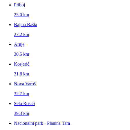
Priboj
25.0 km
Bajina Bašta
27.2 km
Arilje
30.5 km
Kosjerić
31.6 km
Nova Varoš
32.7 km
Selo Rosići
39.3 km
Nacionalni park - Planina Tara