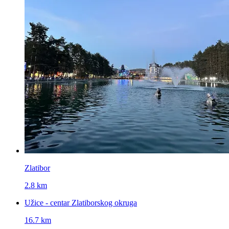
Zlatibor
2.8 km
Užice - centar Zlatiborskog okruga
16.7 km