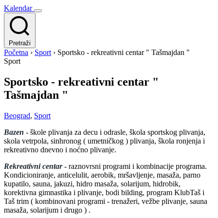
Kalendar
Pretraži
Početna
›
Sport
›
Sportsko - rekreativni centar " Tašmajdan "
Sport
Sportsko - rekreativni centar "
Tašmajdan "
Beograd
,
Sport
Bazen
- škole plivanja za decu i odrasle, škola sportskog plivanja,
skola vetrpola, sinhronog ( umetničkog ) plivanja, škola ronjenja i
rekreativno dnevno i noćno plivanje.
Rekreativni centar
- raznovrsni programi i kombinacije programa.
Kondicioniranje, anticelulit, aerobik, mršavljenje, masaža, parno
kupatilo, sauna, jakuzi, hidro masaža, solarijum, hidrobik,
korektivna gimnastika i plivanje, bodi bilding, program KlubTaš i
Taš trim ( kombinovani programi - trenažeri, vežbe plivanje, sauna
masaža, solarijum i drugo ) .