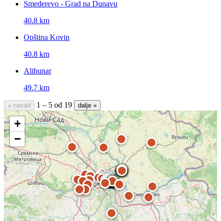
Smederevo - Grad na Dunavu
40.8 km
Opština Kovin
40.8 km
Alibunar
49.7 km
1 – 5 od 19
« nazad
dalje »
+
−