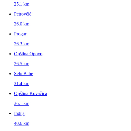
25.1 km
Petrovčić
26.0 km
Progar
26.3 km
Opština Opovo
26.5 km
Selo Babe
31.4 km
Opština Kovačica
36.1 km
Inđija
40.6 km