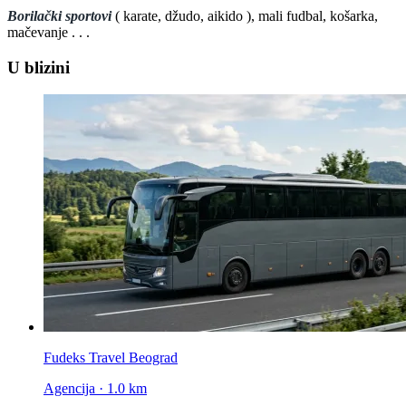
Borilački sportovi
( karate, džudo, aikido ), mali fudbal, košarka,
mačevanje . . .
U blizini
Fudeks Travel Beograd
Agencija · 1.0 km