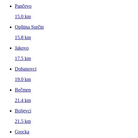
Pančevo
15.0 km
Opština Surčin
15.8 km
Jakovo
17.5 km
Dobanovci
19.0 km
Bečmen
21.4 km
Boljevci
21.5 km
Grocka