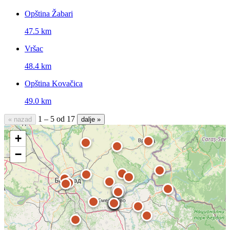
Opština Žabari
47.5 km
Vršac
48.4 km
Opština Kovačica
49.0 km
1 – 5 od 17
« nazad
dalje »
+
−