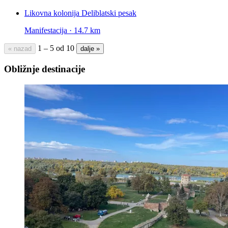
Likovna kolonija Deliblatski pesak
Manifestacija · 14.7 km
1 – 5 od 10
« nazad
dalje »
Obližnje destinacije