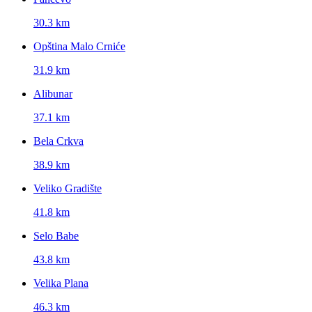
30.3 km
Opština Malo Crniće
31.9 km
Alibunar
37.1 km
Bela Crkva
38.9 km
Veliko Gradište
41.8 km
Selo Babe
43.8 km
Velika Plana
46.3 km