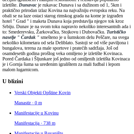
izletište.
Dunavac
je rukavac Dunava i sa dužinom od 1, 5km i
praktično prirodan izlaz Kovina na najvažniju evropsku reku. Na
obali se na laze ostaci starog rimskog grada na kome je izgrađen
hotel " Grad " i maketa Dunava koja predstavlja njegov tok kroz
Srbiju. Dunav je na svom toku napravio nekoliko interesantnih ada i
to: Smederevsku, Žarkovačku, Stojkovu i Dubovačku.
Turističko
naselje " Čardak "
smešteno je u šumskom delu Peščare, na svega
nekoliko kilometara od sela Deliblato. Sastoji se od više paviljona i
bungalova, terena za male sportove i pratećih sadržaja. Još od
osamdesetih godina prošlog veka omiljeno je izletište Kovinaca.
Pored Čardaka i Šljunkare još jedno od omiljenih izletišta Kovinaca
je i Gornja šuma sa uređenim igralištem za mali fudbal i lepom
malom lugarnicom.
U blizini
Verski Objekti Opštine Kovin
Manastir · 0 m
Manifestacije u Kovinu
Manifestacija · 738 m
Manifestacije u Bavaništu