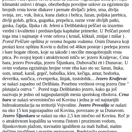
klimatski uslovi i drugo, obezbeđuju povoljne uslove za egzistenciju
brojnih vrsta lovne dlakave i pernate divljači: jelen, srna, divlja
svinja, zec, vuk, lisica, kuna zlatica i belica, fazan, poljska jarebica,
divlji golub, grlica, gugutka, prepelica, razne vrste divljih patki,
guska, čaplja, šljuka i dr. Jeleni u Deliblatskoj peščari su izuzetno
vredni i kvalitetni i predstavljaju kapitalne primerke. U Peščari pored
toga ima i najmanje 4 vrste orlova ( krstaš, kliktaš, zmijar i mišar ) .
Pored Peščare opština je veoma bogata vodama
. Osim Dunava koji
prolazi kroz opštinu Kovin u dužini od 46km postoje i prelepa jezera
i bare bogate ribom, koje su takođe i stecište mnogobrojnih vrsta
ptica. Po svojoj lepoti i atraktivnosti ističu se: jezero Kraljevac, Crna
bara, jezero Provalija, jezero Šljunkara, Dubovački rit i Dunavac. U
ovim vodama egzistiraju brojne vrste riba kao sto su: šaran, štuka,
som, smuđ, karaš, grgeč, babuška, klen, kečiga, amur, bodorka,
deverika, sunčica, crvenperka, linjak, tostolobik...
Jezero Kraljevac
se nalazi zapadno od Deliblata. Posebnu vrednost ovog jezera čine "
plutajuća ostrva " . Pored toga Deliblatsko jezero, kako ga još
nazivaju je jedno od najpopularnijih mesta sportskog ribolova.
Crna
bara
se nalazi severoistočno od Kovina i jedna je od najstarijih
hidroakumulacija na teritoriji Vojvodine.
Jezero Provalija
se nalazi
na oko 15 km jugozapadno od Kovina, povezano je sa Dunavom.
Jezero Šljunkara
se nalazi na oko 2,5 km istočno od Kovina. Reč je
o atraktivnom kupalištu sa veoma čistom i prozirnom vodom,
šljunkovitom plažom, travnatim igralištem za mali fudbal, malim
dečijim igralištem i manjim restoranom. Predstavlja popularno