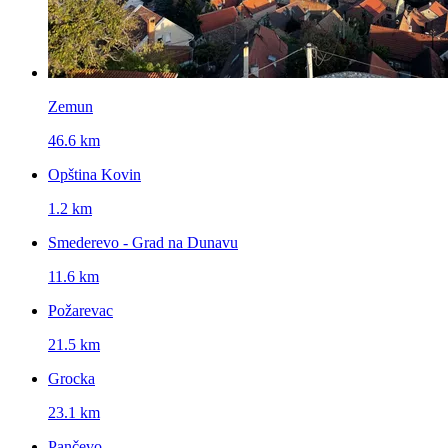
Zemun
46.6 km
Opština Kovin
1.2 km
Smederevo - Grad na Dunavu
11.6 km
Požarevac
21.5 km
Grocka
23.1 km
Pančevo