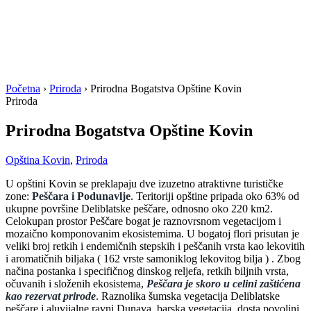
Početna
›
Priroda
›
Prirodna Bogatstva Opštine Kovin
Priroda
Prirodna Bogatstva Opštine Kovin
Opština Kovin
,
Priroda
U opštini Kovin se preklapaju dve izuzetno atraktivne turističke
zone:
Peščara i Podunavlje
. Teritoriji opštine pripada oko 63% od
ukupne površine Deliblatske peščare, odnosno oko 220 km2.
Celokupan prostor Peščare bogat je raznovrsnom vegetacijom i
mozaično komponovanim ekosistemima. U bogatoj flori prisutan je
veliki broj retkih i endemičnih stepskih i peščanih vrsta kao lekovitih
i aromatičnih biljaka ( 162 vrste samoniklog lekovitog bilja ) . Zbog
načina postanka i specifičnog dinskog reljefa, retkih biljnih vrsta,
očuvanih i složenih ekosistema,
Peščara je
skoro u celini zaštićena
kao rezervat prirode
. Raznolika šumska vegetacija Deliblatske
peščare i aluvijalne ravni Dunava, barska vegetacija, dosta povoljni