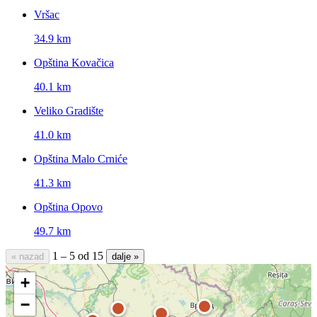
Vršac
34.9 km
Opština Kovačica
40.1 km
Veliko Gradište
41.0 km
Opština Malo Crniće
41.3 km
Opština Opovo
49.7 km
1 – 5 od 15
« nazad
dalje »
+
−