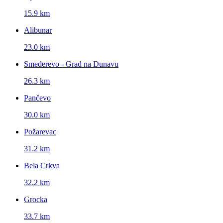
15.9 km
Alibunar
23.0 km
Smederevo - Grad na Dunavu
26.3 km
Pančevo
30.0 km
Požarevac
31.2 km
Bela Crkva
32.2 km
Grocka
33.7 km