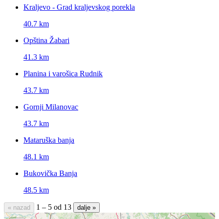
Kraljevo - Grad kraljevskog porekla
40.7 km
Opština Žabari
41.3 km
Planina i varošica Rudnik
43.7 km
Gornji Milanovac
43.7 km
Mataruška banja
48.1 km
Bukovička Banja
48.5 km
1 – 5 od 13
« nazad
dalje »