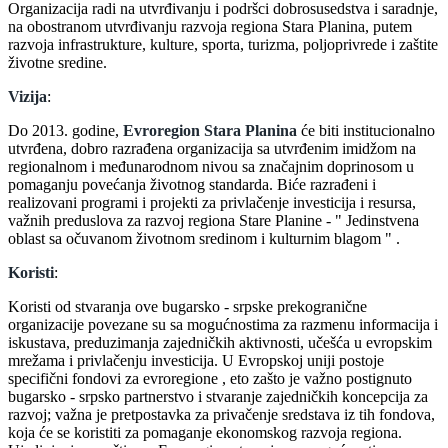
Organizacija radi na utvrđivanju i podršci dobrosusedstva i saradnje,
na obostranom utvrđivanju razvoja regiona Stara Planina, putem
razvoja infrastrukture, kulture, sporta, turizma, poljoprivrede i zaštite
životne sredine.
Vizija
:
Do 2013. godine,
Evroregion Stara Planina
će biti institucionalno
utvrđena, dobro razrađena organizacija sa utvrđenim imidžom na
regionalnom i međunarodnom nivou sa značajnim doprinosom u
pomaganju povećanja životnog standarda. Biće razrađeni i
realizovani programi i projekti za privlačenje investicija i resursa,
važnih preduslova za razvoj regiona Stare Planine - " Jedinstvena
oblast sa očuvanom životnom sredinom i kulturnim blagom " .
Koristi
:
Koristi od stvaranja ove bugarsko - srpske prekogranične
organizacije povezane su sa mogućnostima za razmenu informacija i
iskustava, preduzimanja zajedničkih aktivnosti, učešća u evropskim
mrežama i privlačenju investicija. U Evropskoj uniji postoje
specifični fondovi za evroregione , eto zašto je važno postignuto
bugarsko - srpsko partnerstvo i stvaranje zajedničkih koncepcija za
razvoj; važna je pretpostavka za privačenje sredstava iz tih fondova,
koja će se koristiti za pomaganje ekonomskog razvoja regiona.