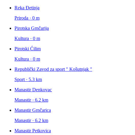
Reka Đetinja
Priroda · 0 m
Pirotska Grnčarija
Kultura · 0 m
Pirotski Ćilim
Kultura · 0 m
Republički Zavod za sport " Košutnjak "
Sport · 5.3 km
Manastir Denkovac
Manastir · 6.2 km
Manastir Grnčarica
Manastir · 6.2 km
Manastir Petkovica