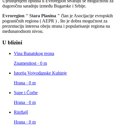
Ujedinjenjem opština u Evroregion stvaraju se mogućnosti za
dugoročnu saradnju između Bugarske i Srbije.
Evroregion " Stara Planina "
član je Asocijacije evropskih
pograničnih regiona ( AEPR ) , što je dobra mogućnost za
prezentaciju interesa obeju strana i popularisanje regiona na
međunarodnom nivou.
U blizini
Vina Banatskog reona
Znamenitost · 0 m
Istorija Vojvođanske Kuhinje
Hrana · 0 m
Supe i Čorbe
Hrana · 0 m
Rinflajš
Hrana · 0 m