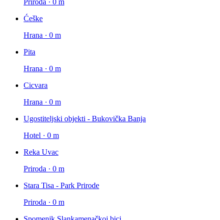
Priroda · 0 m
Ćeške
Hrana · 0 m
Pita
Hrana · 0 m
Cicvara
Hrana · 0 m
Ugostiteljski objekti - Bukovička Banja
Hotel · 0 m
Reka Uvac
Priroda · 0 m
Stara Tisa - Park Prirode
Priroda · 0 m
Spomenik Slankamenačkoj bici