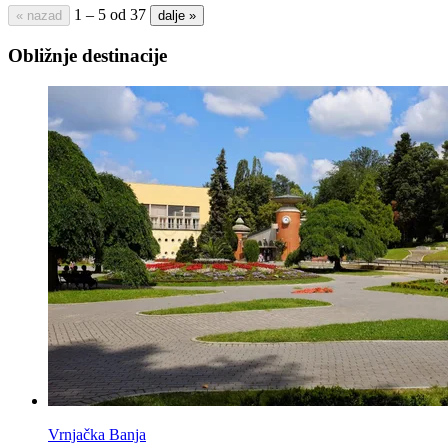
1 – 5 od 37
« nazad
dalje »
Obližnje destinacije
Vrnjačka Banja