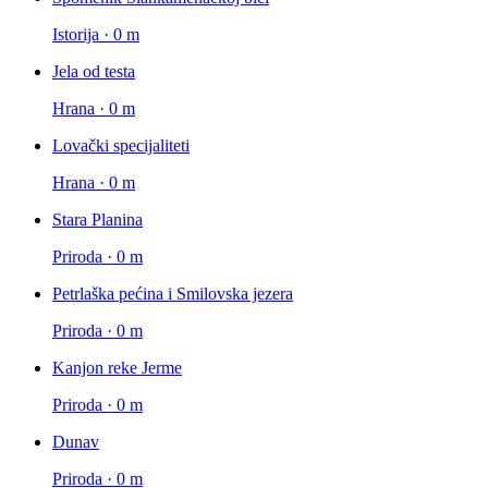
Istorija · 0 m
Jela od testa
Hrana · 0 m
Lovački specijaliteti
Hrana · 0 m
Stara Planina
Priroda · 0 m
Petrlaška pećina i Smilovska jezera
Priroda · 0 m
Kanjon reke Jerme
Priroda · 0 m
Dunav
Priroda · 0 m