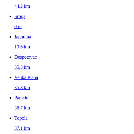
44.2 km
Srbija
0 m
Jagodina
19.6 km
Despotovac
35.3 km
Velika Plana
35.8 km
Paraćin
36.7 km
Topola
37.1 km