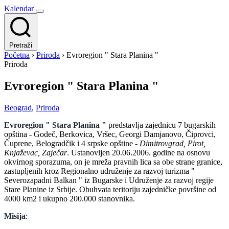
Kalendar
Pretraži
Početna
›
Priroda
›
Evroregion " Stara Planina "
Priroda
Evroregion " Stara Planina "
Beograd
,
Priroda
Evroregion " Stara Planina "
predstavlja zajednicu 7 bugarskih
opština - Godeč, Berkovica, Vršec, Georgi Damjanovo, Čiprovci,
Čuprene, Belogradčik i 4 srpske opštine -
Dimitrovgrad, Pirot,
Knjaževac, Zaječar
. Ustanovljen 20.06.2006. godine na osnovu
okvirnog sporazuma, on je mreža pravnih lica sa obe strane granice,
zastupljenih kroz Regionalno udruženje za razvoj turizma "
Severozapadni Balkan " iz Bugarske i Udruženje za razvoj regije
Stare Planine iz Srbije. Obuhvata teritoriju zajedničke površine od
4000 km2 i ukupno 200.000 stanovnika.
Misija
: