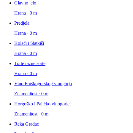
Glavno jelo
Hrana · 0 m
Predjela
Hrana · 0 m
Kolači i Slatkiši
Hrana · 0 m
Torte razne sorte
Hrana · 0 m
Vino Fruškogorskog vinogorja
Znamenitost · 0 m
Horgoško i Palićko vinogorje
Znamenitost · 0 m
Reka Gradac