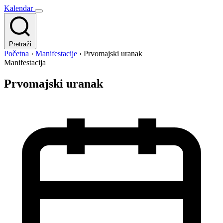
Kalendar
Pretraži
Početna
›
Manifestacije
›
Prvomajski uranak
Manifestacija
Prvomajski uranak