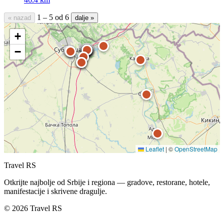
1 – 5 od 6
« nazad
dalje »
+
−
Leaflet
|
©
OpenStreetMap
Travel RS
Otkrijte najbolje od Srbije i regiona — gradove, restorane, hotele,
manifestacije i skrivene dragulje.
© 2026 Travel RS