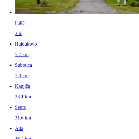
Palić
3 m
Hajdukovo
5.7 km
Subotica
7.0 km
Kanjiža
23.1 km
Senta
31.6 km
Ada
46.4 km