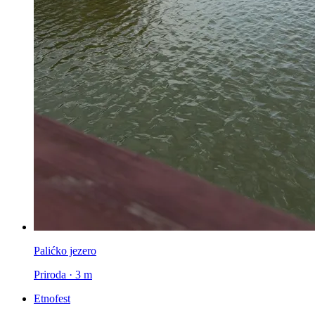
Palićko jezero
Priroda · 3 m
Etnofest