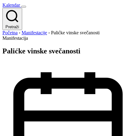
Kalendar
Pretraži
Početna
›
Manifestacije
›
Palićke vinske svečanosti
Manifestacija
Palićke vinske svečanosti