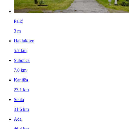
Palić
3 m
Hajdukovo
5.7 km
Subotica
7.0 km
Kanjiža
23.1 km
Senta
31.6 km
Ada
46.4 km