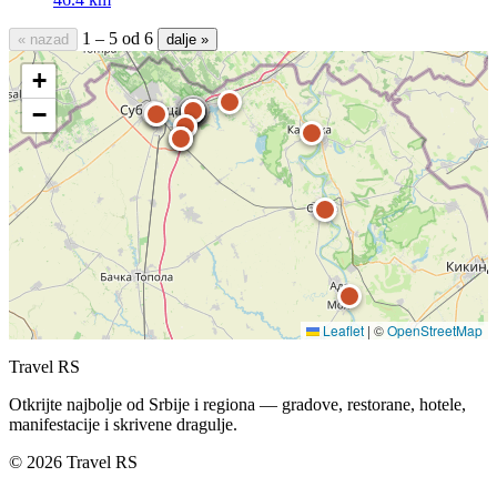
1 – 5 od 6
« nazad
dalje »
+
−
Leaflet
|
©
OpenStreetMap
Travel RS
Otkrijte najbolje od Srbije i regiona — gradove, restorane, hotele,
manifestacije i skrivene dragulje.
© 2026 Travel RS