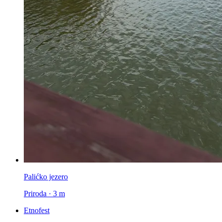
Palićko jezero
Priroda · 3 m
Etnofest