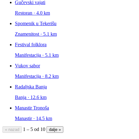
Gučevski vajati
Restoran · 4.0 km
Spomenik u Tekerišu
Znamenitost · 5.1 km
Festival folklora
Manifestacija · 5.1 km
Vukov sabor
Manifestacija · 8.2 km
Radaljska Banja
Banja · 12.6 km
Manastir Tronoša
Manastir · 14.5 km
1 – 5 od 10
« nazad
dalje »