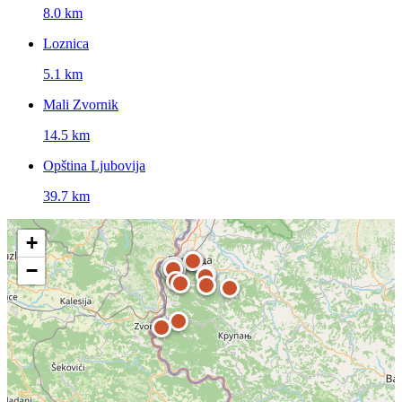
8.0 km
Loznica
5.1 km
Mali Zvornik
14.5 km
Opština Ljubovija
39.7 km
+
−