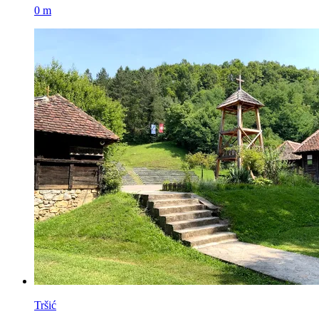
0 m
Tršić