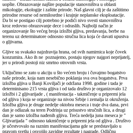
uopšte. Obrazovanje najšire populacije stanovništva u oblasti
mikologije, ekologije i zaštite prirode. Naš glavni cilj je da zaštitimo
prirodne resurse od nemilosrdne i krajnje neplanske eksploatacije.
Da bi se postigao cilj potrebno je podići nivo svesti stanovništva
kroz redovno obrazovanje dece i odraslih. Najbolji način je
organizovanje što većeg broja izložbi gljiva, predavanja, berbe na
terenu uz determinatore odnosno stručna lica koja će davati upustva
o gljivama.
Gljive su svakako najzdravija hrana, od svih namirnica koje čovek
konzumira. Ako ih ne poznajemo, postaju njegov najgori neprijatelj,
jer u prirodi postoji niz smrtno otrovnih vrsta.
Uključimo se zato u akciju u što većem broju i čuvajmo bogatstvo
naše prirode, koja nam nesebično poklanja sva ova bogatstva. Prva
izložba gljiva u Banji Koviljači je održana 1998. godine i tada je
determinisano 215 vrsta gljiva i od tada društvo je organizovalo 12
izložbi i 2 gljivarijade , ( manifestacija - takmičenje u pripremi jela
od gljiva ) koja se organizuje na nivou Srbije i zemalja iz okruženja.
Izložba gljiva je druge nedelje oktobra meseca i traje dva dana, prvi
dan je odlazak na teren Podrinja uz prisustvo stručnih lica, a drugi
dan je samo izložba nađenih gljiva. Treća nedelja juna meseca je "
Gljivarijada " odnosno takmičenje u pripremi jela od gljiva . Društvo
je učestvovalo na raznim manifestacijama gde se predstavljalo u
pravom svetlu i osvojilo zavidne rezultate i nagrade. Odličnu