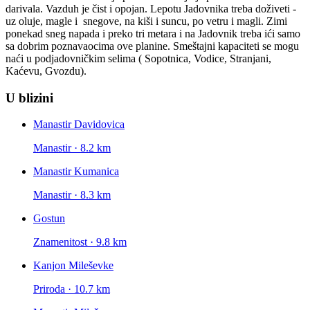
darivala. Vazduh je čist i opojan. Lepotu Jadovnika treba doživeti -
uz oluje, magle i snegove, na kiši i suncu, po vetru i magli. Zimi
ponekad sneg napada i preko tri metara i na Jadovnik treba ići samo
sa dobrim poznavaocima ove planine. Smeštajni kapaciteti se mogu
naći u podjadovničkim selima ( Sopotnica, Vodice, Stranjani,
Kaćevu, Gvozdu).
U blizini
Manastir Davidovica
Manastir · 8.2 km
Manastir Kumanica
Manastir · 8.3 km
Gostun
Znamenitost · 9.8 km
Kanjon Mileševke
Priroda · 10.7 km