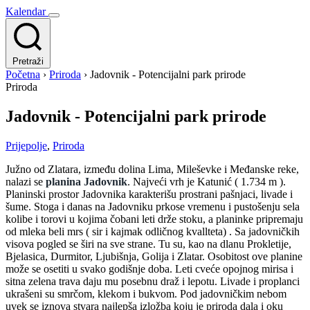
Kalendar
Pretraži
Početna
›
Priroda
›
Jadovnik - Potencijalni park prirode
Priroda
Jadovnik - Potencijalni park prirode
Prijepolje
,
Priroda
Južno od Zlatara, između dolina Lima, Mileševke i Međanske reke,
nalazi se
planina Jadovnik
. Najveći vrh je Katunić ( 1.734 m ).
Planinski prostor Jadovnika karakterišu prostrani pašnjaci, livade i
šume. Stoga i danas na Jadovniku prkose vremenu i pustošenju sela
kolibe i torovi u kojima čobani leti drže stoku, a planinke pripremaju
od mleka beli mrs ( sir i kajmak odličnog kvallteta) . Sa jadovničkih
visova pogled se širi na sve strane. Tu su, kao na dlanu Prokletije,
Bjelasica, Durmitor, Ljubišnja, Golija i Zlatar. Osobitost ove planine
može se osetiti u svako godišnje doba. Leti cveće opojnog mirisa i
sitna zelena trava daju mu posebnu draž i lepotu. Livade i proplanci
ukrašeni su smrčom, klekom i bukvom. Pod jadovničkim nebom
uvek se iznova stvara najlepša izložba koju je priroda dala i oku