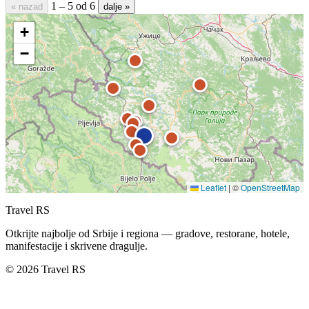
1 – 5 od 6
« nazad
dalje »
+
−
Leaflet
|
©
OpenStreetMap
Travel RS
Otkrijte najbolje od Srbije i regiona — gradove, restorane, hotele,
manifestacije i skrivene dragulje.
© 2026 Travel RS