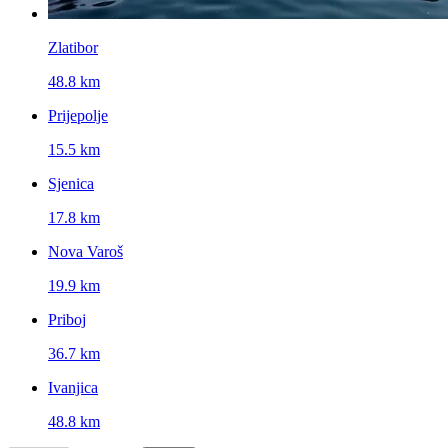
Zlatibor
48.8 km
Prijepolje
15.5 km
Sjenica
17.8 km
Nova Varoš
19.9 km
Priboj
36.7 km
Ivanjica
48.8 km