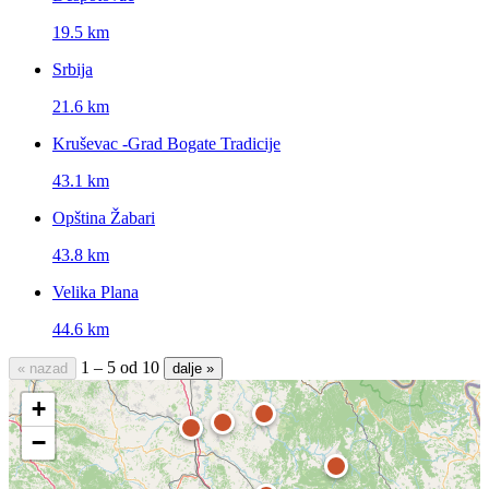
19.5 km
Srbija
21.6 km
Kruševac -Grad Bogate Tradicije
43.1 km
Opština Žabari
43.8 km
Velika Plana
44.6 km
1 – 5 od 10
« nazad
dalje »
+
−