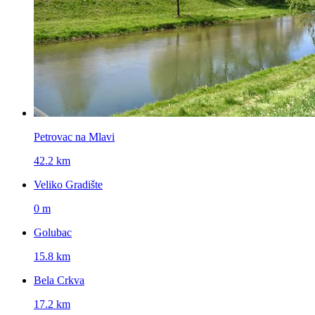
Petrovac na Mlavi
42.2 km
Veliko Gradište
0 m
Golubac
15.8 km
Bela Crkva
17.2 km