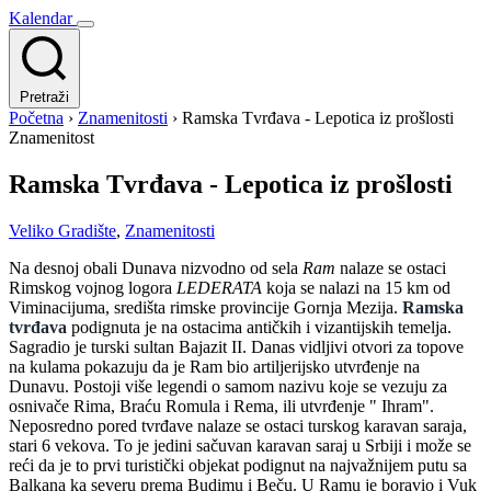
Kalendar
Pretraži
Početna
›
Znamenitosti
›
Ramska Tvrđava - Lepotica iz prošlosti
Znamenitost
Ramska Tvrđava - Lepotica iz prošlosti
Veliko Gradište
,
Znamenitosti
Na desnoj obali Dunava nizvodno od sela
Ram
nalaze se ostaci
Rimskog vojnog logora
LEDERATA
koja se nalazi na 15 km od
Viminacijuma, središta rimske provincije Gornja Mezija.
Ramska
tvrđava
podignuta je na ostacima antičkih i vizantijskih temelja.
Sagradio je turski sultan Bajazit II. Danas vidljivi otvori za topove
na kulama pokazuju da je Ram bio artiljerijsko utvrđenje na
Dunavu. Postoji više legendi o samom nazivu koje se vezuju za
osnivače Rima, Braću Romula i Rema, ili utvrđenje " Ihram".
Neposredno pored tvrđave nalaze se ostaci turskog karavan saraja,
stari 6 vekova. To je jedini sačuvan karavan saraj u Srbiji i može se
reći da je to prvi turistički objekat podignut na najvažnijem putu sa
Balkana ka severu prema Budimu i Beču. U Ramu je boravio i Vuk