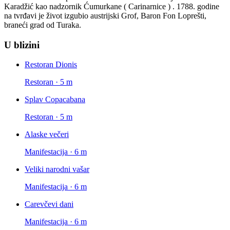
Karadžić kao nadzornik Ćumurkane ( Carinarnice ) . 1788. godine
na tvrđavi je život izgubio austrijski Grof, Baron Fon Loprešti,
braneći grad od Turaka.
U blizini
Restoran Dionis
Restoran · 5 m
Splav Copacabana
Restoran · 5 m
Alaske večeri
Manifestacija · 6 m
Veliki narodni vašar
Manifestacija · 6 m
Carevčevi dani
Manifestacija · 6 m