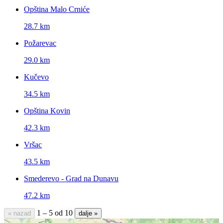
Opština Malo Crniće
28.7 km
Požarevac
29.0 km
Kučevo
34.5 km
Opština Kovin
42.3 km
Vršac
43.5 km
Smederevo - Grad na Dunavu
47.2 km
1 – 5 od 10
« nazad
dalje »