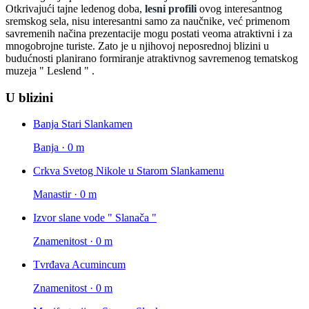
Otkrivajući tajne ledenog doba,
lesni profili
ovog interesantnog
sremskog sela, nisu interesantni samo za naučnike, već primenom
savremenih načina prezentacije mogu postati veoma atraktivni i za
mnogobrojne turiste. Zato je u njihovoj neposrednoj blizini u
budućnosti planirano formiranje atraktivnog savremenog tematskog
muzeja " Leslend " .
U blizini
Banja Stari Slankamen
Banja · 0 m
Crkva Svetog Nikole u Starom Slankamenu
Manastir · 0 m
Izvor slane vode " Slanača "
Znamenitost · 0 m
Tvrđava Acumincum
Znamenitost · 0 m