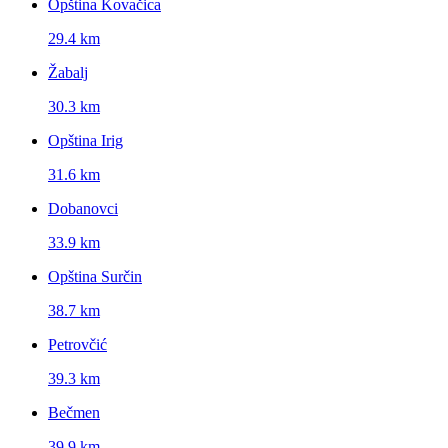
Opština Kovačica
29.4 km
Žabalj
30.3 km
Opština Irig
31.6 km
Dobanovci
33.9 km
Opština Surčin
38.7 km
Petrovčić
39.3 km
Bečmen
39.9 km