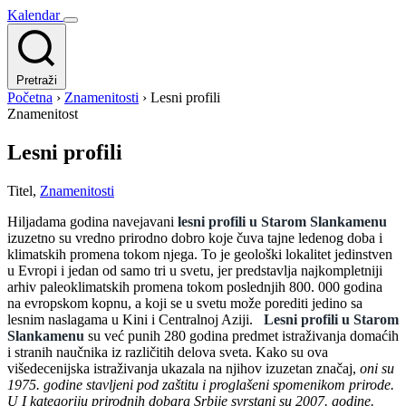
Kalendar
Pretraži
Početna
›
Znamenitosti
›
Lesni profili
Znamenitost
Lesni profili
Titel
,
Znamenitosti
Hiljadama godina navejavani
lesni profili u Starom Slankamenu
izuzetno su vredno prirodno dobro koje čuva tajne ledenog doba i
klimatskih promena tokom njega. To je geološki lokalitet jedinstven
u Evropi i jedan od samo tri u svetu, jer predstavlja najkompletniji
arhiv paleoklimatskih promena tokom poslednjih 800. 000 godina
na evropskom kopnu, a koji se u svetu može porediti jedino sa
lesnim naslagama u Kini i Centralnoj Aziji.
Lesni profili u Starom
Slankamenu
su već punih 280 godina predmet istraživanja domaćih
i stranih naučnika iz različitih delova sveta. Kako su ova
višedecenijska istraživanja ukazala na njihov izuzetan značaj,
oni su
1975. godine stavljeni pod zaštitu i proglašeni spomenikom prirode.
U I kategoriju prirodnih dobara Srbije svrstani su 2007. godine.