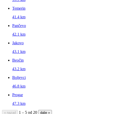
Temerin
41.4 km
Pančevo
42.1 km
Jakovo
43.1 km
Beočin
43.2 km
Boljevci
46.8 km
Progar
47.3 km
1 – 5 od 20
« nazad
dalje »