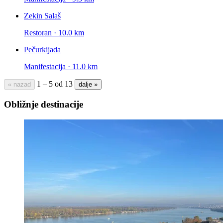
Zekin Salaš
Restoran · 10.0 km
Pečurkijada
Manifestacija · 11.0 km
1 – 5 od 13
« nazad
dalje »
Obližnje destinacije