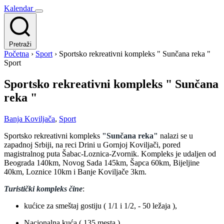
Kalendar
Pretraži
Početna
›
Sport
›
Sportsko rekreativni kompleks " Sunčana reka "
Sport
Sportsko rekreativni kompleks " Sunčana
reka "
Banja Koviljača
,
Sport
Sportsko rekreativni kompleks
"Sunčana reka"
nalazi se u
zapadnoj Srbiji, na reci Drini u Gornjoj Koviljači, pored
magistralnog puta Šabac-Loznica-Zvornik. Kompleks je udaljen od
Beograda 140km, Novog Sada 145km, Šapca 60km, Bijeljine
40km, Loznice 10km i Banje Koviljače 3km.
Turistički kompleks čine
:
kućice za smeštaj gostiju ( 1/1 i 1/2, - 50 ležaja ),
Nacionalna kuća ( 135 mesta ),