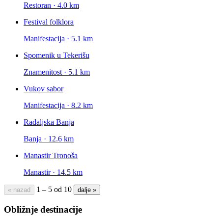
Restoran · 4.0 km
Festival folklora
Manifestacija · 5.1 km
Spomenik u Tekerišu
Znamenitost · 5.1 km
Vukov sabor
Manifestacija · 8.2 km
Radaljska Banja
Banja · 12.6 km
Manastir Tronoša
Manastir · 14.5 km
1 – 5 od 10
« nazad
dalje »
Obližnje destinacije