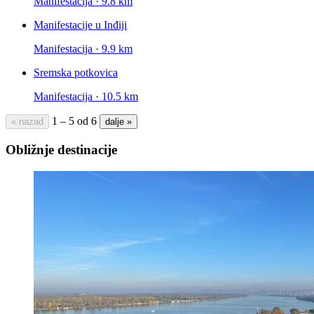
Manifestacija · 9.8 km
Manifestacije u Inđiji
Manifestacija · 9.9 km
Sremska potkovica
Manifestacija · 10.5 km
1 – 5 od 6
« nazad
dalje »
Obližnje destinacije