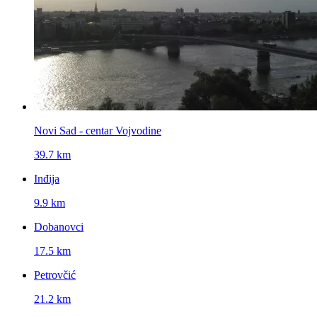
Novi Sad - centar Vojvodine
39.7 km
Inđija
9.9 km
Dobanovci
17.5 km
Petrovčić
21.2 km