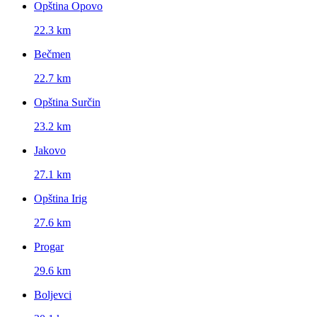
Opština Opovo
22.3 km
Bečmen
22.7 km
Opština Surčin
23.2 km
Jakovo
27.1 km
Opština Irig
27.6 km
Progar
29.6 km
Boljevci