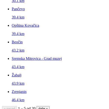
30.1 km
Pančevo
39.4 km
Opština Kovačica
39.4 km
Beočin
43.2 km
Sremska Mitrovica - Grad muzej
43.4 km
Žabalj
43.9 km
Zrenjanin
46.4 km
1 – 5 od 20
« nazad
dalje »