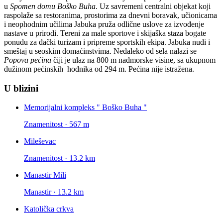
u
Spomen domu Boško Buha
. Uz savremeni centralni objekat koji
raspolaže sa restoranima, prostorima za dnevni boravak, učionicama
i neophodnim učilima Jabuka pruža odlične uslove za izvođenje
nastave u prirodi. Tereni za male sportove i skijaška staza bogate
ponudu za đački turizam i pripreme sportskih ekipa. Jabuka nudi i
smeštaj u seoskim domaćinstvima. Nedaleko od sela nalazi se
Popova pećina
čiji je ulaz na 800 m nadmorske visine, sa ukupnom
dužinom pećinskih hodnika od 294 m. Pećina nije istražena.
U blizini
Memorijalni kompleks " Boško Buha "
Znamenitost · 567 m
Mileševac
Znamenitost · 13.2 km
Manastir Mili
Manastir · 13.2 km
Katolička crkva