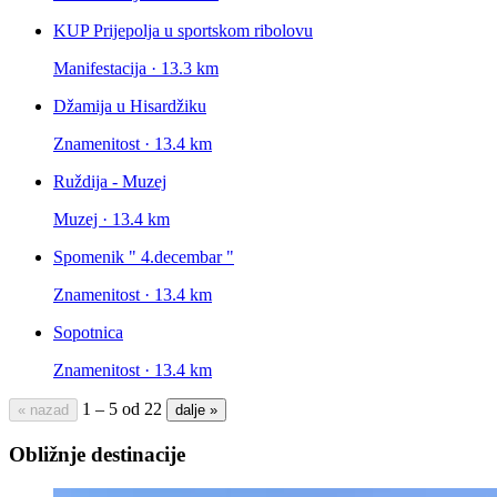
KUP Prijepolja u sportskom ribolovu
Manifestacija · 13.3 km
Džamija u Hisardžiku
Znamenitost · 13.4 km
Ruždija - Muzej
Muzej · 13.4 km
Spomenik " 4.decembar "
Znamenitost · 13.4 km
Sopotnica
Znamenitost · 13.4 km
1 – 5 od 22
« nazad
dalje »
Obližnje destinacije