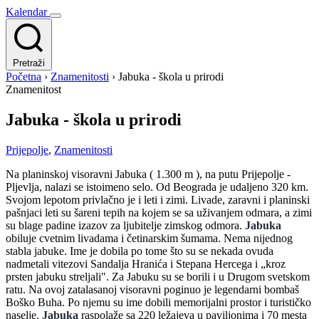
Kalendar
Pretraži
Početna
›
Znamenitosti
›
Jabuka - škola u prirodi
Znamenitost
Jabuka - škola u prirodi
Prijepolje
,
Znamenitosti
Na planinskoj visoravni Jabuka ( 1.300 m ), na putu Prijepolje -
Pljevlja, nalazi se istoimeno selo. Od Beograda je udaljeno 320 km.
Svojom lepotom privlačno je i leti i zimi. Livade, zaravni i planinski
pašnjaci leti su šareni tepih na kojem se sa uživanjem odmara, a zimi
su blage padine izazov za ljubitelje zimskog odmora.
Jabuka
obiluje cvetnim livadama i četinarskim šumama. Nema nijednog
stabla jabuke. Ime je dobila po tome što su se nekada ovuda
nadmetali vitezovi Sandalja Hranića i Stepana Hercega i „kroz
prsten jabuku streljali". Za Jabuku su se borili i u Drugom svetskom
ratu. Na ovoj zatalasanoj visoravni poginuo je legendarni bombaš
Boško Buha. Po njemu su ime dobili memorijalni prostor i turističko
naselje.
Jabuka
raspolaže sa 220 ležajeva u paviljonima i 70 mesta