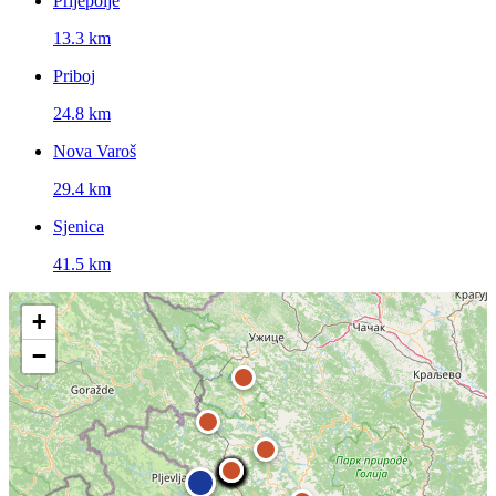
Prijepolje
13.3 km
Priboj
24.8 km
Nova Varoš
29.4 km
Sjenica
41.5 km
+
−