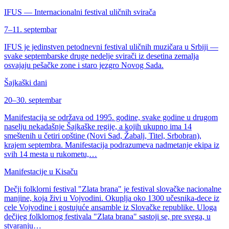
IFUS — Internacionalni festival uličnih svirača
7–11. septembar
IFUS je jedinstven petodnevni festival uličnih muzičara u Srbiji —
svake septembarske druge nedelje svirači iz desetina zemalja
osvajaju pešačke zone i staro jezgro Novog Sada.
Šajkaški dani
20–30. septembar
Manifestacija se održava od 1995. godine, svake godine u drugom
naselju nekadašnje Šajkaške regije, a kojih ukupno ima 14
smeštenih u četiri opštine (Novi Sad, Žabalj, Titel, Srbobran),
krajem septembra. Manifestacija podrazumeva nadmetanje ekipa iz
svih 14 mesta u rukometu,…
Manifestacije u Kisaču
Dečji folklorni festival "Zlata brana" je festival slovačke nacionalne
manjine, koja živi u Vojvodini. Okuplja oko 1300 učesnika-dece iz
cele Vojvodine i gostujuće ansamble iz Slovačke republike. Uloga
dečijeg folklornog festivala "Zlata brana" sastoji se, pre svega, u
stvaranju…