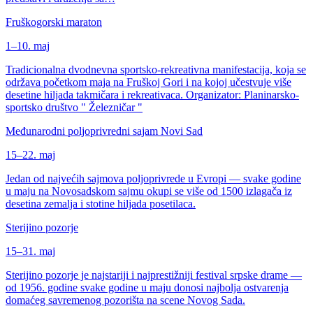
Fruškogorski maraton
1–10. maj
Tradicionalna dvodnevna sportsko-rekreativna manifestacija, koja se
održava početkom maja na Fruškoj Gori i na kojoj učestvuje više
desetine hiljada takmičara i rekreativaca. Organizator: Planinarsko-
sportsko društvo " Železničar "
Međunarodni poljoprivredni sajam Novi Sad
15–22. maj
Jedan od najvećih sajmova poljoprivrede u Evropi — svake godine
u maju na Novosadskom sajmu okupi se više od 1500 izlagača iz
desetina zemalja i stotine hiljada posetilaca.
Sterijino pozorje
15–31. maj
Sterijino pozorje je najstariji i najprestižniji festival srpske drame —
od 1956. godine svake godine u maju donosi najbolja ostvarenja
domaćeg savremenog pozorišta na scene Novog Sada.