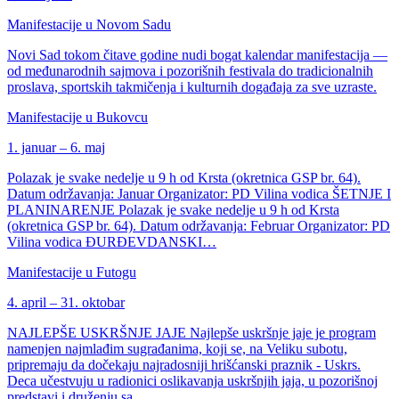
Manifestacije u Novom Sadu
Novi Sad tokom čitave godine nudi bogat kalendar manifestacija —
od međunarodnih sajmova i pozorišnih festivala do tradicionalnih
proslava, sportskih takmičenja i kulturnih događaja za sve uzraste.
Manifestacije u Bukovcu
1. januar – 6. maj
Polazak je svake nedelje u 9 h od Krsta (okretnica GSP br. 64).
Datum održavanja: Januar Organizator: PD Vilina vodica ŠETNJE I
PLANINARENJE Polazak je svake nedelje u 9 h od Krsta
(okretnica GSP br. 64). Datum održavanja: Februar Organizator: PD
Vilina vodica ĐURĐEVDANSKI…
Manifestacije u Futogu
4. april – 31. oktobar
NAJLEPŠE USKRŠNJE JAJE Najlepše uskršnje jaje je program
namenjen najmlađim sugrađanima, koji se, na Veliku subotu,
pripremaju da dočekaju najradosniji hrišćanski praznik - Uskrs.
Deca učestvuju u radionici oslikavanja uskršnjih jaja, u pozorišnoj
predstavi i druženju sa…