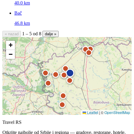
40.0 km
Bač
46.8 km
1 – 5 od 8
« nazad
dalje »
+
−
Leaflet
|
©
OpenStreetMap
Travel RS
Otkrijte najbolje od Srbije i regiona — gradove, restorane, hotele,