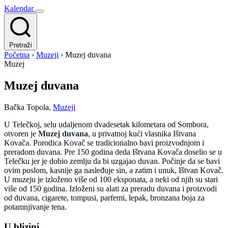
Kalendar
Pretraži
Početna
›
Muzeji
›
Muzej duvana
Muzej
Muzej duvana
Bačka Topola
,
Muzeji
U Telečkoj, selu udaljenom dvadesetak kilometara od Sombora,
otvoren je
Muzej duvana
, u privatnoj kući vlasnika Ištvana
Kovača. Porodica Kovač se tradicionalno bavi proizvodnjom i
preradom duvana. Pre 150 godina deda Ištvana Kovača doselio se u
Telečku jer je dobio zemlju da bi uzgajao duvan. Počinje da se bavi
ovim poslom, kasnije ga nasleđuje sin, a zatim i unuk, Ištvan Kovač.
U muzeju je izloženo više od 100 eksponata, a neki od njih su stari
više od 150 godina. Izloženi su alati za preradu duvana i proizvodi
od duvana, cigarete, tompusi, parfemi, lepak, bronzana boja za
potamnjivanje tena.
U blizini