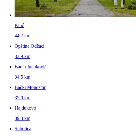
Palić
44.7 km
Opština Odžaci
33.9 km
Banja Junaković
34.5 km
Bački Monoštor
35.0 km
Hajdukovo
39.3 km
Subotica