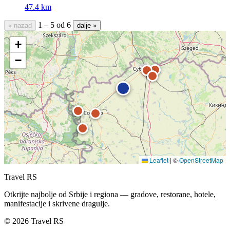
47.4 km
1 – 5 od 6
« nazad
dalje »
+
−
Leaflet
|
©
OpenStreetMap
Travel RS
Otkrijte najbolje od Srbije i regiona — gradove, restorane, hotele,
manifestacije i skrivene dragulje.
© 2026 Travel RS