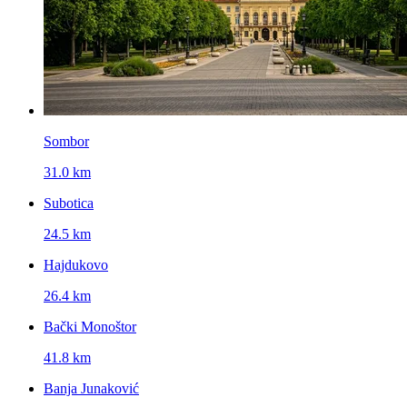
Sombor
31.0 km
Subotica
24.5 km
Hajdukovo
26.4 km
Bački Monoštor
41.8 km
Banja Junaković