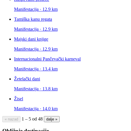
Manifestacija · 12.9 km
Tamiška kanu regata
Manifestacija · 12.9 km
Majski dani knjige
Manifestacija · 12.9 km
Internacionalni Pančevački karneval
Manifestacija · 13.4 km
Žetelački dani
Manifestacija · 13.8 km
Žisel
Manifestacija · 14.0 km
1 – 5 od 48
« nazad
dalje »
Obližnje destinacije