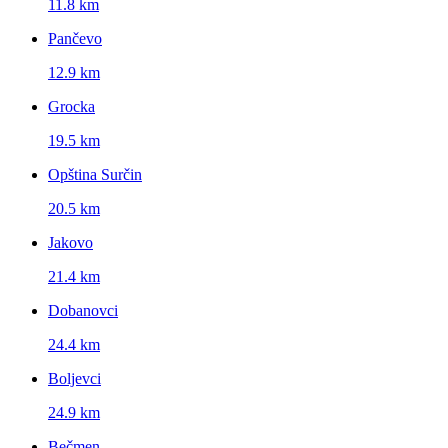
11.8 km
Pančevo
12.9 km
Grocka
19.5 km
Opština Surčin
20.5 km
Jakovo
21.4 km
Dobanovci
24.4 km
Boljevci
24.9 km
Bečmen