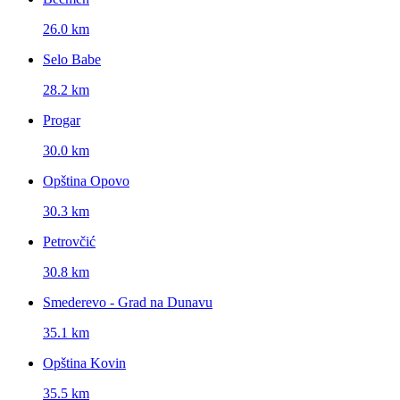
26.0 km
Selo Babe
28.2 km
Progar
30.0 km
Opština Opovo
30.3 km
Petrovčić
30.8 km
Smederevo - Grad na Dunavu
35.1 km
Opština Kovin
35.5 km