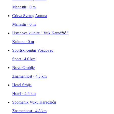
Manastir · 0 m
Crkva Svetog Antuna
Manastir · 0 m
Ustanova kulture " Vuk Karadžić "
Kultura · 0 m
Sportski centar Voždovac
Sport · 4.0 km
Novo Groblje
Znamenitost · 4.3 km
Hotel Srbija
Hotel · 4.5 km
Spomenik Vuku Karadžiću
Znamenitost · 4.8 km