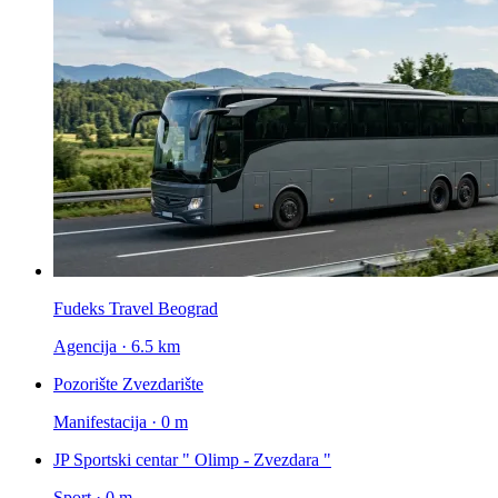
Fudeks Travel Beograd
Agencija · 6.5 km
Pozorište Zvezdarište
Manifestacija · 0 m
JP Sportski centar " Olimp - Zvezdara "
Sport · 0 m