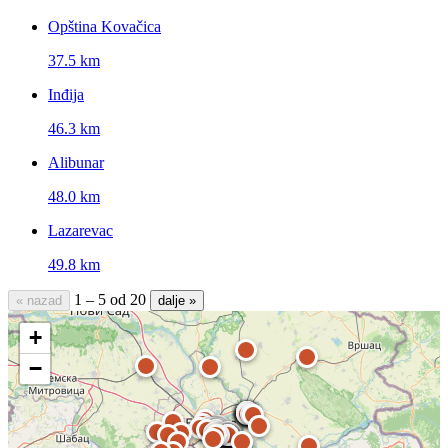
Opština Kovačica
37.5 km
Inđija
46.3 km
Alibunar
48.0 km
Lazarevac
49.8 km
1 – 5 od 20
« nazad
dalje »
+
−