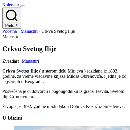
Kalendar
Pretraži
Početna
›
Manastiri
›
Crkva Svetog Ilije
Manastir
Crkva Svetog Ilije
Zvezdara
,
Manastiri
Crkva Svetog Ilije
( u starom delu Mirijeva ) sazidana je 1883.
godine, za vreme vladavine knjaza Miloša Obrenovića, i jedna je od
najstarijih u Beogradu.
Posvećena je čudotvorcu i bogougodniku iz grada Tesvita, Svetom
Iliji Gromovniku.
Živopis je 1992. godine uradi đakon Dobrica Kostić iz Smedereva.
U blizini