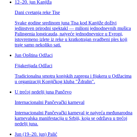
12–20. jun
Kanjiža
Dani cvetanja reke Tise
Svake godine sredinom juna Tisa kod Kanjiže doživi
jedinstven prirodni spektakl — milioni jednodnevnih mušica
Palingenia longicauda, najveće jednodnevnice u Evropi,
istovremeno izlete iz reke u kratkotrajan svadbeni ples koji
traje samo nekoliko sati.
Jun
Opština Odžaci
Fijakerijada Odžaci
Tradicionalna smotra konjskih zaprega i fijakera u Odžacima
u organizaciji Konjičkog kluba "Ždralin".
U trećoj nedelji juna
Pančevo
Internacionalni Pančevački karneval
Internacionalni Pančevački karneval je najveća međunarodna
karnevalska manifestacija u Srbiji, koja se održava u trećoj
nedelji juna.
Jun (19–20. jun)
Palić