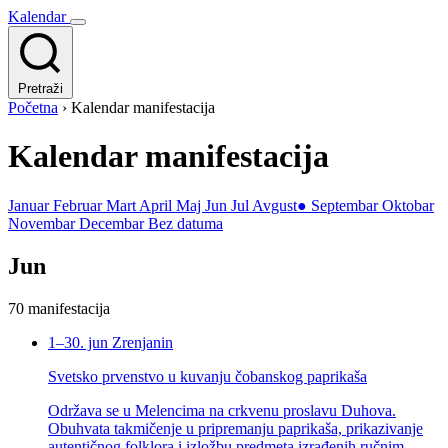
Kalendar
Pretraži
Početna
›
Kalendar manifestacija
Kalendar manifestacija
Januar
Februar
Mart
April
Maj
Jun
Jul
Avgust
●
Septembar
Oktobar
Novembar
Decembar
Bez datuma
Jun
70 manifestacija
1–30. jun
Zrenjanin
Svetsko prvenstvo u kuvanju čobanskog paprikaša
Održava se u Melencima na crkvenu proslavu Duhova.
Obuhvata takmičenje u pripremanju paprikaša, prikazivanje
autentičnog folklora i izložbu predmeta izrađenih ručnim