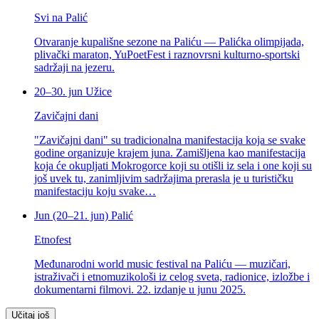
Svi na Palić
Otvaranje kupališne sezone na Paliću — Palićka olimpijada,
plivački maraton, YuPoetFest i raznovrsni kulturno-sportski
sadržaji na jezeru.
20–30. jun
Užice
Zavičajni dani
"Zavičajni dani" su tradicionalna manifestacija koja se svake
godine organizuje krajem juna. Zamišljena kao manifestacija
koja će okupljati Mokrogorce koji su otišli iz sela i one koji su
još uvek tu, zanimljivim sadržajima prerasla je u turističku
manifestaciju koju svake…
Jun (20–21. jun)
Palić
Etnofest
Međunarodni world music festival na Paliću — muzičari,
istraživači i etnomuzikološi iz celog sveta, radionice, izložbe i
dokumentarni filmovi. 22. izdanje u junu 2025.
Učitaj još