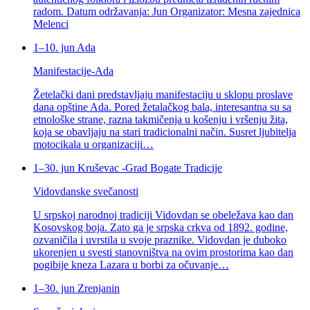
radom. Datum održavanja: Jun Organizator: Mesna zajednica
Melenci
1–10. jun
Ada
Manifestacije-Ada
Žetelački dani predstavljaju manifestaciju u sklopu proslave
dana opštine Ada. Pored žetalačkog bala, interesantna su sa
etnološke strane, razna takmičenja u košenju i vršenju žita,
koja se obavljaju na stari tradicionalni način. Susret ljubitelja
motocikala u organizaciji…
1–30. jun
Kruševac -Grad Bogate Tradicije
Vidovdanske svečanosti
U srpskoj narodnoj tradiciji Vidovdan se obeležava kao dan
Kosovskog boja. Zato ga je srpska crkva od 1892. godine,
ozvaničila i uvrstila u svoje praznike. Vidovdan je duboko
ukorenjen u svesti stanovništva na ovim prostorima kao dan
pogibije kneza Lazara u borbi za očuvanje…
1–30. jun
Zrenjanin