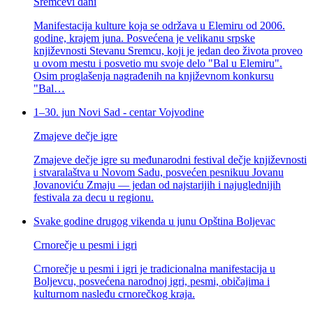
Sremčevi dani
Manifestacija kulture koja se održava u Elemiru od 2006.
godine, krajem juna. Posvećena je velikanu srpske
književnosti Stevanu Sremcu, koji je jedan deo života proveo
u ovom mestu i posvetio mu svoje delo "Bal u Elemiru".
Osim proglašenja nagrađenih na književnom konkursu
"Bal…
1–30. jun
Novi Sad - centar Vojvodine
Zmajeve dečje igre
Zmajeve dečje igre su međunarodni festival dečje književnosti
i stvaralaštva u Novom Sadu, posvećen pesnikuu Jovanu
Jovanoviću Zmaju — jedan od najstarijih i najuglednijih
festivala za decu u regionu.
Svake godine drugog vikenda u junu
Opština Boljevac
Crnorečje u pesmi i igri
Crnorečje u pesmi i igri je tradicionalna manifestacija u
Boljevcu, posvećena narodnoj igri, pesmi, običajima i
kulturnom nasleđu crnorečkog kraja.