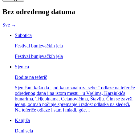
Bez određenog datuma
Sve →
Subotica
Festival bunjevačkih jela
Festival bunjevačkih jela
Sjenica
Dođite na teferič
Sjeničani kažu da „ od kako znaju za sebe " odlaze na teferiče
određenog dana i na istom mestu - u Vrelima, Karajukića
bunarima, Trijebinama, Cetanovićima, Štavlju. Čim se završi
jedan, odmah počinje spremanje i radost odlaska na sledeći.
Na teferiče odlaze i stari i mladi, gde…
Kanjiža
Dani sela