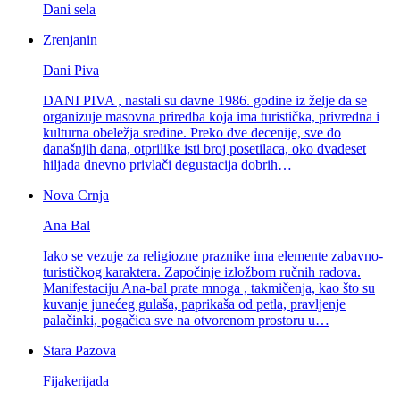
Dani sela
Zrenjanin
Dani Piva
DANI PIVA , nastali su davne 1986. godine iz želje da se
organizuje masovna priredba koja ima turistička, privredna i
kulturna obeležja sredine. Preko dve decenije, sve do
današnjih dana, otprilike isti broj posetilaca, oko dvadeset
hiljada dnevno privlači degustacija dobrih…
Nova Crnja
Ana Bal
Iako se vezuje za religiozne praznike ima elemente zabavno-
turističkog karaktera. Započinje izložbom ručnih radova.
Manifestaciju Ana-bal prate mnoga , takmičenja, kao što su
kuvanje junećeg gulaša, paprikaša od petla, pravljenje
palačinki, pogačica sve na otvorenom prostoru u…
Stara Pazova
Fijakerijada