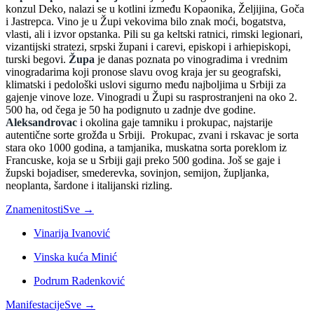
konzul Deko, nalazi se u kotlini između Kopaonika, Željijina, Goča
i Jastrepca. Vino je u Župi vekovima bilo znak moći, bogatstva,
vlasti, ali i izvor opstanka. Pili su ga keltski ratnici, rimski legionari,
vizantijski stratezi, srpski župani i carevi, episkopi i arhiepiskopi,
turski begovi.
Župa
je danas poznata po vinogradima i vrednim
vinogradarima koji pronose slavu ovog kraja jer su geografski,
klimatski i pedološki uslovi sigurno među najboljima u Srbiji za
gajenje vinove loze. Vinogradi u Župi su rasprostranjeni na oko 2.
500 ha, od čega je 50 ha podignuto u zadnje dve godine.
Aleksandrovac
i okolina gaje tamniku i prokupac, najstarije
autentične sorte grožđa u Srbiji. Prokupac, zvani i rskavac je sorta
stara oko 1000 godina, a tamjanika, muskatna sorta poreklom iz
Francuske, koja se u Srbiji gaji preko 500 godina. Još se gaje i
župski bojadiser, smederevka, sovinjon, semijon, župljanka,
neoplanta, šardone i italijanski rizling.
Znamenitosti
Sve →
Vinarija Ivanović
Vinska kuća Minić
Podrum Radenković
Manifestacije
Sve →