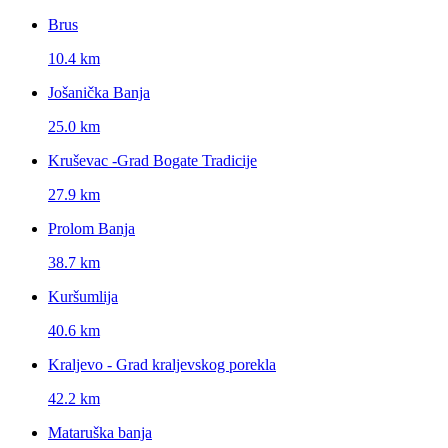
Brus
10.4 km
Jošanička Banja
25.0 km
Kruševac -Grad Bogate Tradicije
27.9 km
Prolom Banja
38.7 km
Kuršumlija
40.6 km
Kraljevo - Grad kraljevskog porekla
42.2 km
Mataruška banja