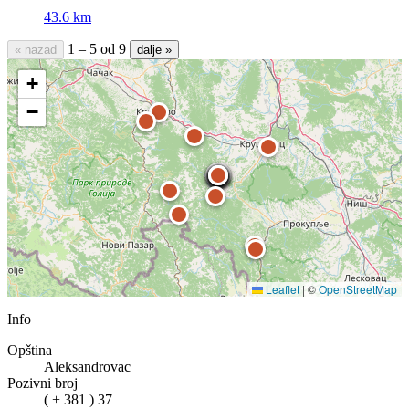
43.6 km
1 – 5 od 9
« nazad
dalje »
+
−
Leaflet
|
©
OpenStreetMap
Info
Opština
Aleksandrovac
Pozivni broj
( + 381 ) 37