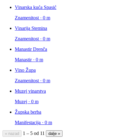
Vinarska kuća Spasić
Znamenitost · 0 m
Vinarija Stemina
Znamenitost · 0 m
Manastir Drenča
Manastir · 0 m
Vino Župa
Znamenitost · 0 m
Muzej vinarstva
Muzej · 0 m
Župska berba
Manifestacija · 0 m
1 – 5 od 11
« nazad
dalje »