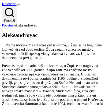
Kalendar
Pretraži
Početna
›
Aleksandrovac
Aleksandrovac
Prema istorijskim i arheološkim izvorima, u Župi se na tragu vina
živi već više od 3000 godina. Župa zauzima značajno mesto u
vekovnoj tradiciji srpskog vinogradarstva i vinarstva. U pisanim
dokumentima prvi put se p...
Prema istorijskim i arheološkim izvorima, u Župi se na tragu vina
živi već više od 3000 godina.
Župa
zauzima značajno mesto u
vekovnoj tradiciji srpskog vinogradarstva i vinarstva. U pisanim
dokumentima prvi put se pominje još 1196. godine u Studeničkoj
povelji, gde stoji zapisano da je župan Stefan Nemanja manastiru
Studenica darovao vinogradarska sela u Župi. Nekada su i tri
najveća srpska manastira - Hilandar, Studenica i Žiča, kroz čitav
srednji vek imali svoje vinograde i podrume vina u Župi. Slavni
srpski knez Lazar imao je u Župi svoje podrume u poljani Kruševca.
Župa - srpska Šampanja
kako ju je 1904. godine nazvao francuski