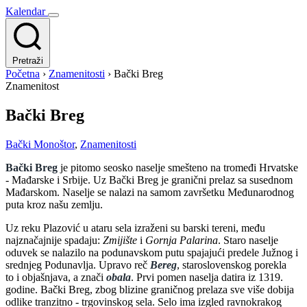
Kalendar
Pretraži
Početna
›
Znamenitosti
›
Bački Breg
Znamenitost
Bački Breg
Bački Monoštor
,
Znamenitosti
Bački Breg
je pitomo seosko naselje smešteno na tromeđi Hrvatske
- Mađarske i Srbije. Uz Bački Breg je granični prelaz sa susednom
Mađarskom. Naselje se nalazi na samom završetku Međunarodnog
puta kroz našu zemlju.
Uz reku Plazović u ataru sela izraženi su barski tereni, među
najznačajnije spadaju:
Zmijište
i
Gornja Palarina
. Staro naselje
oduvek se nalazilo na podunavskom putu spajajući predele Južnog i
srednjeg Podunavlja. Upravo reč
Bereg
, staroslovenskog porekla
to i objašnjava, a znači
obala
. Prvi pomen naselja datira iz 1319.
godine. Bački Breg, zbog blizine graničnog prelaza sve više dobija
odlike tranzitno - trgovinskog sela. Selo ima izgled ravnokrakog