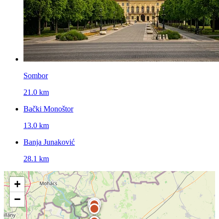
Sombor
21.0 km
Bački Monoštor
13.0 km
Banja Junaković
28.1 km
+
−