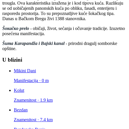
trougla. Ova karakteristika izražena je i kod tipova kuća. Razlikuju
se od uobičajenih panonskih kuća po obliku, fasadi, enterijeru i
rasporedu prostorija. To su prepoznatljive kuće šokačkog tipa.
Danas u Bačkom Bregu živi 1388 stanovnika.
Šокаčко prelo
- običaji, život, sećanja i očuvanje tradicije. Izuzetno
posećena manifestacija.
Šuma Karapandža i Bajski kanal
- prirodni dragulj somborske
opštine.
U blizini
Mikini Dani
Manifestacija · 0 m
Kolut
Znamenitost · 1.9 km
Bezdan
Znamenitost · 7.4 km