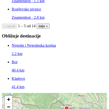
Znamenitost · 1.5 km
Rogljevske pivnice
Znamenitost · 2.8 km
1 – 5 od 14
« nazad
dalje »
Obližnje destinacije
Negotin i Negotinska krajina
2.2 km
Bor
40.4 km
Kladovo
41.4 km
+
−