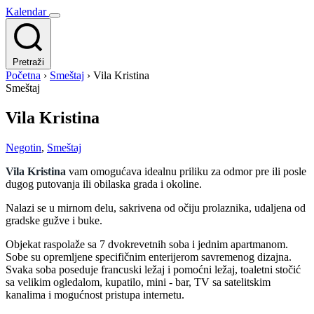
Kalendar
Pretraži
Početna
›
Smeštaj
›
Vila Kristina
Smeštaj
Vila Kristina
Negotin
,
Smeštaj
Vila Kristina
vam omogućava idealnu priliku za odmor pre ili posle
dugog putovanja ili obilaska grada i okoline.
Nalazi se u mirnom delu, sakrivena od očiju prolaznika, udaljena od
gradske gužve i buke.
Objekat raspolaže sa 7 dvokrevetnih soba i jednim apartmanom.
Sobe su opremljene specifičnim enterijerom savremenog dizajna.
Svaka soba poseduje francuski ležaj i pomoćni ležaj, toaletni stočić
sa velikim ogledalom, kupatilo, mini - bar, TV sa satelitskim
kanalima i mogućnost pristupa internetu.