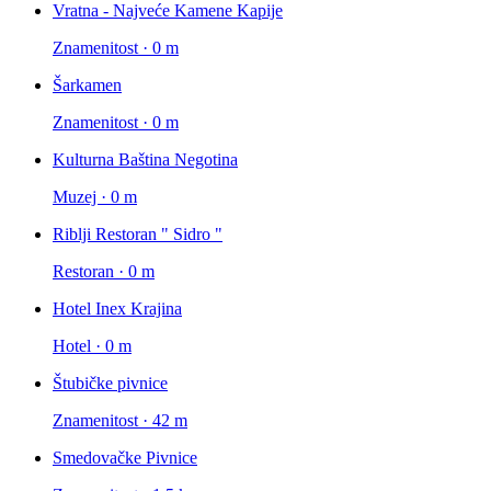
Vratna - Najveće Kamene Kapije
Znamenitost · 0 m
Šarkamen
Znamenitost · 0 m
Kulturna Baština Negotina
Muzej · 0 m
Riblji Restoran " Sidro "
Restoran · 0 m
Hotel Inex Krajina
Hotel · 0 m
Štubičke pivnice
Znamenitost · 42 m
Smedovačke Pivnice