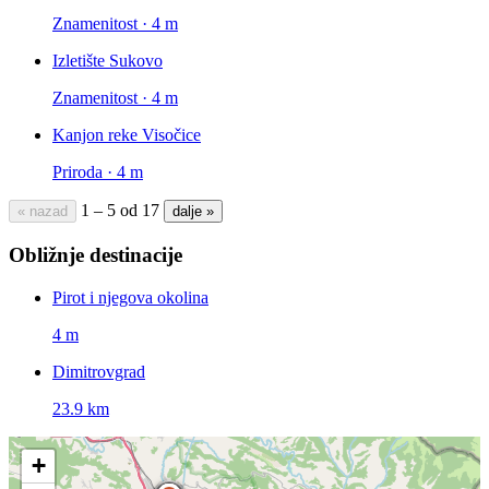
Znamenitost · 4 m
Izletište Sukovo
Znamenitost · 4 m
Kanjon reke Visočice
Priroda · 4 m
1 – 5 od 17
« nazad
dalje »
Obližnje destinacije
Pirot i njegova okolina
4 m
Dimitrovgrad
23.9 km
+