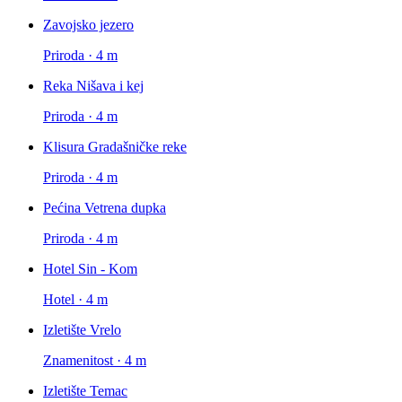
Zavojsko jezero
Priroda · 4 m
Reka Nišava i kej
Priroda · 4 m
Klisura Gradašničke reke
Priroda · 4 m
Pećina Vetrena dupka
Priroda · 4 m
Hotel Sin - Kom
Hotel · 4 m
Izletište Vrelo
Znamenitost · 4 m
Izletište Temac