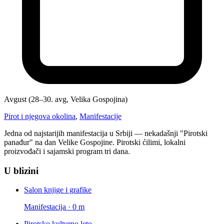
Avgust (28–30. avg, Velika Gospojina)
Pirot i njegova okolina
,
Manifestacije
Jedna od najstarijih manifestacija u Srbiji — nekadašnji "Pirotski
panađur" na dan Velike Gospojine. Pirotski ćilimi, lokalni
proizvođači i sajamski program tri dana.
U blizini
Salon knjige i grafike
Manifestacija · 0 m
Pirotsko kulturno leto