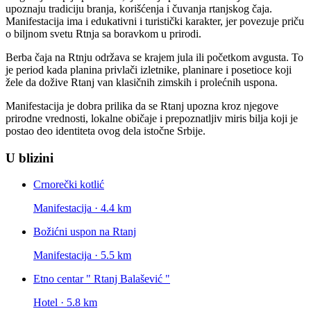
upoznaju tradiciju branja, korišćenja i čuvanja rtanjskog čaja.
Manifestacija ima i edukativni i turistički karakter, jer povezuje priču
o biljnom svetu Rtnja sa boravkom u prirodi.
Berba čaja na Rtnju održava se krajem jula ili početkom avgusta. To
je period kada planina privlači izletnike, planinare i posetioce koji
žele da dožive Rtanj van klasičnih zimskih i prolećnih uspona.
Manifestacija je dobra prilika da se Rtanj upozna kroz njegove
prirodne vrednosti, lokalne običaje i prepoznatljiv miris bilja koji je
postao deo identiteta ovog dela istočne Srbije.
U blizini
Crnorečki kotlić
Manifestacija · 4.4 km
Božićni uspon na Rtanj
Manifestacija · 5.5 km
Etno centar " Rtanj Balašević "
Hotel · 5.8 km