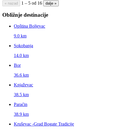
1 – 5 od 16
« nazad
dalje »
Obližnje destinacije
Opština Boljevac
9.0 km
Sokobanja
14.0 km
Bor
36.6 km
Knjaževac
38.5 km
Paraćin
38.9 km
Kruševac -Grad Bogate Tradicije