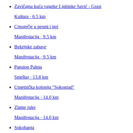
Zavičajna kuća vajarke Ljubinke Savić - Grasi
Kultura · 6.5 km
Crnorečje u pesmi i igri
Manifestacija · 9.5 km
Bekrijske zabave
Manifestacija · 9.5 km
Pansion Palma
Smeštaj · 13.8 km
Umetnička kolonija "Sokograd"
Manifestacija · 14.0 km
Zlatne ruke
Manifestacija · 14.0 km
Sokobanja