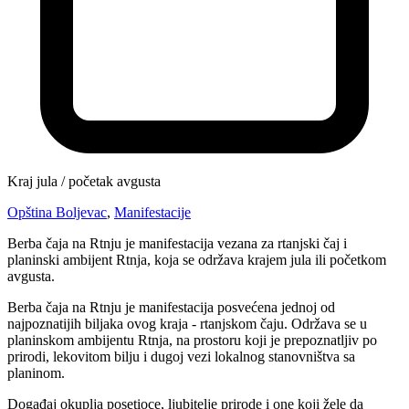
Kraj jula / početak avgusta
Opština Boljevac
,
Manifestacije
Berba čaja na Rtnju je manifestacija vezana za rtanjski čaj i
planinski ambijent Rtnja, koja se održava krajem jula ili početkom
avgusta.
Berba čaja na Rtnju je manifestacija posvećena jednoj od
najpoznatijih biljaka ovog kraja - rtanjskom čaju. Održava se u
planinskom ambijentu Rtnja, na prostoru koji je prepoznatljiv po
prirodi, lekovitom bilju i dugoj vezi lokalnog stanovništva sa
planinom.
Događaj okuplja posetioce, ljubitelje prirode i one koji žele da