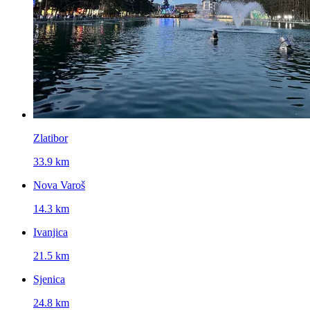
Zlatibor
33.9 km
Nova Varoš
14.3 km
Ivanjica
21.5 km
Sjenica
24.8 km