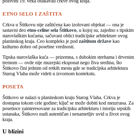
polovini 19. veka oslikavali crkve ovog kraja.
ETNO SELO I ZAŠTITA
Crkva u Štitkovu nije zaštićena kao izolovani objekat — ona je
sastavni deo
etno-celine sela Štitkovo
, u kojoj su, zajedno s tipskim
starovlaškim kućama, sačuvani oblici tradicijske arhitekture ovog
planinskog kraja. Ceo kompleks je pod
zaštitom države
kao
kulturno dobro od posebne vrednosti.
Tipska starovlaška kuća — prizemna, s dubokim strehama i drvenim
tremom — ovde nije muzejski eksponat nego živa sredina, što
Štitkovo čini jednim od retkih mesta gde se tradicijska arhitektura
Starog Vlaha može videti u izvornom kontekstu.
POSETA
Štitkovo se nalazi u planinskom kraju Starog Vlaha. Crkva je
dostupna tokom cele godine; ključ se može dobiti kod mештана. Za
posetioce zainteresovane za tradicijsku arhitekturu i istoriju srpskih
ustanaka, Štitkovo nudi autentičan i nenametljiv uvid u život ovog
kraja.
U blizini