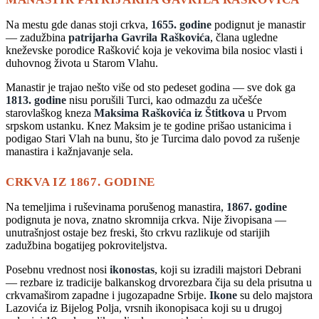
Na mestu gde danas stoji crkva,
1655. godine
podignut je manastir
— zadužbina
patrijarha Gavrila Raškovića
, člana ugledne
kneževske porodice Rašković koja je vekovima bila nosioc vlasti i
duhovnog života u Starom Vlahu.
Manastir je trajao nešto više od sto pedeset godina — sve dok ga
1813. godine
nisu porušili Turci, kao odmazdu za učešće
starovlaškog kneza
Maksima Raškovića iz Štitkova
u Prvom
srpskom ustanku. Knez Maksim je te godine prišao ustanicima i
podigao Stari Vlah na bunu, što je Turcima dalo povod za rušenje
manastira i kažnjavanje sela.
CRKVA IZ 1867. GODINE
Na temeljima i ruševinama porušenog manastira,
1867. godine
podignuta je nova, znatno skromnija crkva. Nije živopisana —
unutrašnjost ostaje bez freski, što crkvu razlikuje od starijih
zadužbina bogatijeg pokroviteljstva.
Posebnu vrednost nosi
ikonostas
, koji su izradili majstori Debrani
— rezbare iz tradicije balkanskog drvorezbara čija su dela prisutna u
crkvamaširom zapadne i jugozapadne Srbije.
Ikone
su delo majstora
Lazovića iz Bijelog Polja, vrsnih ikonopisaca koji su u drugoj