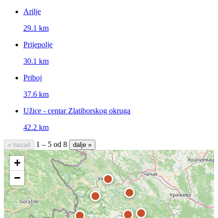
Arilje
29.1 km
Prijepolje
30.1 km
Priboj
37.6 km
Užice - centar Zlatiborskog okruga
42.2 km
1 – 5 od 8
« nazad
dalje »
+
−