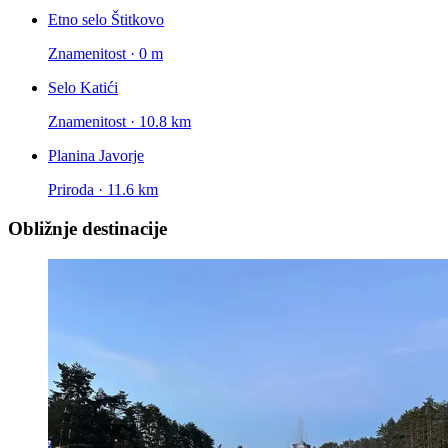
Etno selo Štitkovo
Znamenitost · 0 m
Selo Katići
Znamenitost · 10.8 km
Planina Javorje
Priroda · 11.6 km
Obližnje destinacije