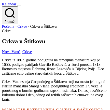
Kalendar
Pretraži
Početna
›
Crkve
›
Crkva u Štitkovu
Crkva
Crkva u Štitkovu
Nova Varoš
,
Crkve
Crkva iz 1867. godine podignuta na temeljima manastira koji je
1655. podigao patrijarh Gavrilo Rašković, a Turci porušili 1813.
Ikonostas majstora Debrana, ikone Lazovića iz Bijelog Polja. Deo
zaštićene etno-celine starovlaških kuća u Štitkovu.
Crkva Vaznesenja Gospodnjeg u Štitkovu stoji na mestu jednog od
starijih manastira Starog Vlaha, podignutog sredinom 17. veka, a
porušenog u burnim godinama srpskih ustanaka. Danas je zaštićeno
kulturno dobro i deo jednog od retkih sačuvanih etno-celina ovog
kraja.
MANASTIR PATRIJARHA GAVRILA RAŠKOVIĆA