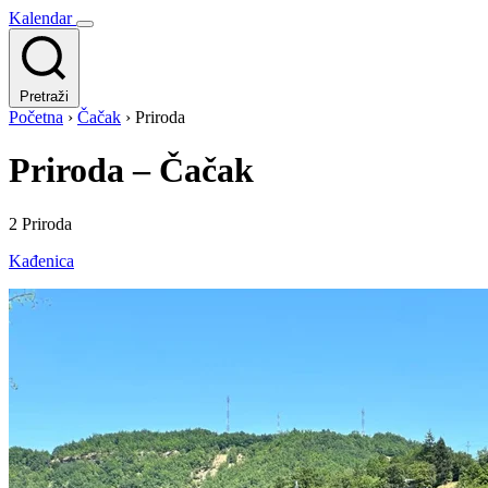
Kalendar
Pretraži
Početna
›
Čačak
›
Priroda
Priroda – Čačak
2 Priroda
Kađenica