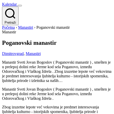
Kalendar
Pretraži
Početna
›
Manastiri
›
Poganovski manastir
Manastir
Poganovski manastir
Dimitrovgrad
,
Manastiri
Manastir Sveti Jovan Bogoslov ( Poganovski manastir ) , smešten je
u prelepoj dolini reke Jerme kod sela Poganovo, između
Odorovačkog i Vlaškog ždrela . Zbog izuzetne lepote već vekovima
je predmet interesovanja ljubitelja kulturno - istorijskih spomenika,
ljubitelja prirode i izletnika sa naših…
Manastir Sveti Jovan Bogoslov ( Poganovski manastir ) , smešten je
u prelepoj dolini reke Jerme kod sela Poganovo, između
Odorovačkog i Vlaškog ždrela .
Zbog izuzetne lepote već vekovima je predmet interesovanja
ljubitelja kulturno - istorijskih spomenika, ljubitelja prirode i