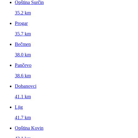
Opština Surčin
35.2 km
Progar
35.7 km
Bečmen
38.0 km
Pančevo
38.6 km
Dobanovci
41.1 km
Ljig
41.7 km
Opština Kovin