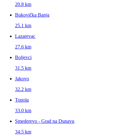
20.8 km
Bukovička Banja
25.1 km
Lazarevac
27.6 km
Boljevci
31.5 km
Jakovo
32.2 km
Topola
33.0 km
Smederevo - Grad na Dunavu
34.5 km