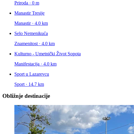
Priroda · 0 m
Manastir Tresije
Manastir · 4.0 km
Selo Nemenikuća
Znamenitost · 4.0 km
Kulturno - Umetnički Život Sopota
Manifestacija · 4.0 km
Sport u Lazarevcu
Sport · 14.7 km
Obližnje destinacije