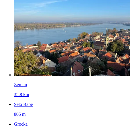
Zemun
35.8 km
Selo Babe
805 m
Grocka