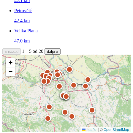
42.1 km
Petrovčić
42.4 km
Velika Plana
47.0 km
1 – 5 od 20
« nazad
dalje »
+
−
Leaflet
|
©
OpenStreetMap