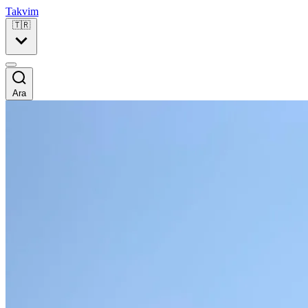
Takvim
🇹🇷
Ara