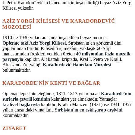
I. Petro Karađorđević'in hanedanı için inşa ettirdiği beyaz Aziz Yorgi
Kilisesi yükselir.
AZIZ YORGI KILISESI VE KARAĐORĐEVIĆ
MOZOLESI
1910 ile 1930 yılları arasında inşa edilen beyaz mermer
Oplenac'taki Aziz Yorgi Kilisesi
, Sırbistan'ın en görkemli dini
yapılarından biridir. Kilisenin iç mekânı, yaklaşık 60 Sırp
manastırından freskleri yeniden üreten
40 milyondan fazla mozaik
parçasıyla
kaplıdır. Alt kattaki kriptada, Kral I. Petro ve Kral I.
Aleksandar'ın yattığı
Karađorđević Hanedanı Mozolesi
bulunmaktadır.
KARAĐORĐE'NIN KENTI VE BAĞLAR
Oplenac tepesinin eteğinde, 1811–1813 yıllarına ait
Karađorđe'nin
surlarla çevrili kentinin
kalıntıları yer almaktadır. Yamaçlar
kraliyet bağlarıyla
kaplıdır; Kral'ın Mahzeni (1931) ise 1931–1957
yılları arasındaki vintajlarla
Sırbistan'ın en eski şarap arşivini
korumaktadır.
ZIYARET