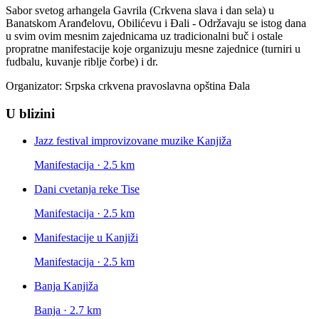
Sabor svetog arhangela Gavrila (Crkvena slava i dan sela) u
Banatskom Aranđelovu, Obilićevu i Đali - Održavaju se istog dana
u svim ovim mesnim zajednicama uz tradicionalni buč i ostale
propratne manifestacije koje organizuju mesne zajednice (turniri u
fudbalu, kuvanje riblje čorbe) i dr.
Organizator: Srpska crkvena pravoslavna opština Đala
U blizini
Jazz festival improvizovane muzike Kanjiža
Manifestacija · 2.5 km
Dani cvetanja reke Tise
Manifestacija · 2.5 km
Manifestacije u Kanjiži
Manifestacija · 2.5 km
Banja Kanjiža
Banja · 2.7 km