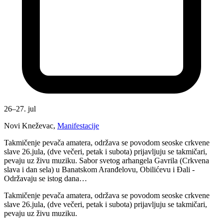
26–27. jul
Novi Kneževac
,
Manifestacije
Takmičenje pevača amatera, održava se povodom seoske crkvene
slave 26.jula, (dve večeri, petak i subota) prijavljuju se takmičari,
pevaju uz živu muziku. Sabor svetog arhangela Gavrila (Crkvena
slava i dan sela) u Banatskom Aranđelovu, Obilićevu i Đali -
Održavaju se istog dana…
Takmičenje pevača amatera, održava se povodom seoske crkvene
slave 26.jula, (dve večeri, petak i subota) prijavljuju se takmičari,
pevaju uz živu muziku.