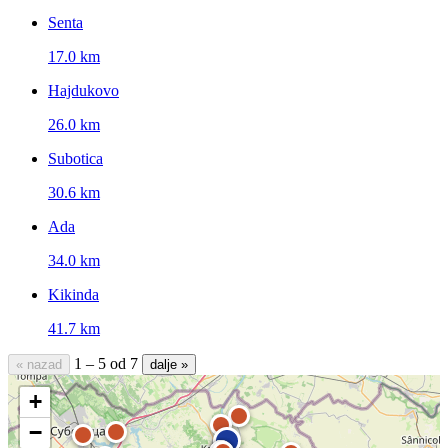
Senta
17.0 km
Hajdukovo
26.0 km
Subotica
30.6 km
Ada
34.0 km
Kikinda
41.7 km
1 – 5 od 7
« nazad
dalje »
+
−